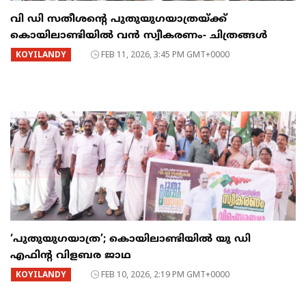
വി ഡി സതീശന്റെ പുതുയുഗയാത്രയ്ക്ക്
കൊയിലാണ്ടിയിൽ വൻ സ്വീകരണം- ചിത്രങ്ങൾ
KOYILANDY
FEB 11, 2026, 3:45 PM GMT+0000
‘പുതുയുഗയാത്ര’; കൊയിലാണ്ടിയിൽ യു ഡി
എഫിന്റ വിളബര ജാഥ
KOYILANDY
FEB 10, 2026, 2:19 PM GMT+0000