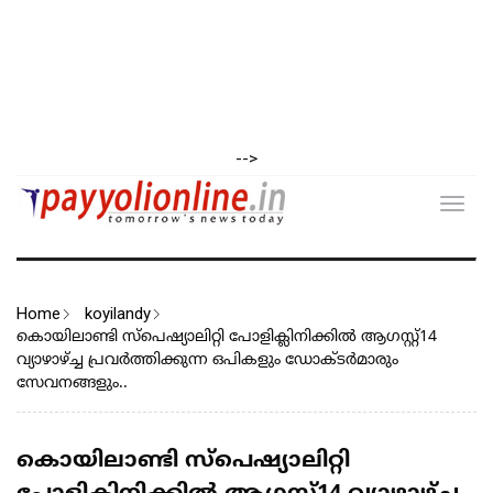
-->
Toggl
navig
Home
koyilandy
കൊയിലാണ്ടി സ്പെഷ്യാലിറ്റി പോളിക്ലിനിക്കിൽ ആഗസ്റ്റ്14
വ്യാഴാഴ്‌ച്ച പ്രവർത്തിക്കുന്ന ഒപികളും ഡോക്ടർമാരും
സേവനങ്ങളും..
കൊയിലാണ്ടി സ്പെഷ്യാലിറ്റി