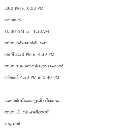
5:00 PM to 6:00 PM
ഞായർ
10:30 AM to 11:30AM
ഡോ:ശ്രീലക്ഷ്മി. കെ
ശനി 3:30 PM to 4:30 PM
ഡോ:നജ അബ്ദുൽ റഹ്മാൻ
തിങ്കൾ 4:30 PM to 5:30 PM
2.കാർഡിയോളജി വിഭാഗം
ഡോ:പി. വി.ഹരിദാസ്
ബുധൻ