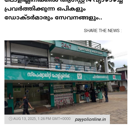
പോളിക്ലിനിക്കിൽ ആഗസ്റ്റ്14 വ്യാഴാഴ്‌ച്ച
പ്രവർത്തിക്കുന്ന ഒപികളും
ഡോക്ടർമാരും സേവനങ്ങളും..
SHARE THE NEWS :
AUG 13, 2025, 1:26 PM GMT+0000
payyolionline.in