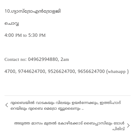
10.ഗ്യാസ്ട്രോഎൻട്രോളജി
ചൊവ്വ
4:00 PM to 5:30 PM
Contact no: 04962994880, 2am
4700, 9744624700, 9526624700, 9656624700 (whatsapp )
ദുബൈയിൽ വാടകയും വിലയും ഉയർന്നേക്കും, ഇത്തിഹാദ്
റെയിലും ദുബൈ മെട്രോ ബ്ലൂലൈനും ..
അടുത്ത മാസം മുതൽ കോഴിക്കോട് ബൈപ്പാസിലും ടോൾ
പിരിവ്