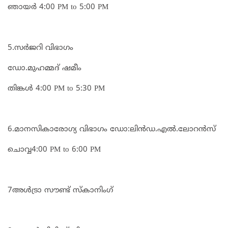
ഞായർ 4:00 PM to 5:00 PM
5.സർജറി വിഭാഗം
ഡോ.മുഹമ്മദ്‌ ഷമീം
തിങ്കൾ 4:00 PM to 5:30 PM
6.മാനസികാരോഗ്യ വിഭാഗം ഡോ:ലിൻഡ.എൽ.ലോറൻസ്
ചൊവ്വ4:00 PM to 6:00 PM
7അൾട്രാ സൗണ്ട് സ്കാനിംഗ്