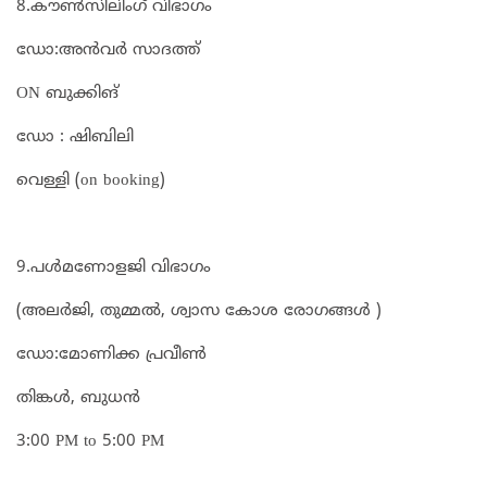
8.കൗൺസിലിംഗ് വിഭാഗം
ഡോ:അൻവർ സാദത്ത്
ON ബുക്കിങ്
ഡോ : ഷിബിലി
വെള്ളി (on booking)
9.പൾമണോളജി വിഭാഗം
(അലർജി, തുമ്മൽ, ശ്വാസ കോശ രോഗങ്ങൾ )
ഡോ:മോണിക്ക പ്രവീൺ
തിങ്കൾ, ബുധൻ
3:00 PM to 5:00 PM