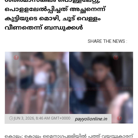
ശരീരമാസകലം പൊള്ളലേറ്റു;
പൊളളലേൽപ്പിച്ചത് അച്ഛനെന്ന്
കുട്ടിയുടെ മൊഴി, ചൂട് വെള്ളം
വീണതെന്ന് ബന്ധുക്കൾ
SHARE THE NEWS :
JUN 3, 2026, 8:46 AM GMT+0000
payyolionline.in
കൊല്ലം: കൊല്ലം മൈനാഗപ്പള്ളിയിൽ പത്ത് വയസ്സുകാരന്