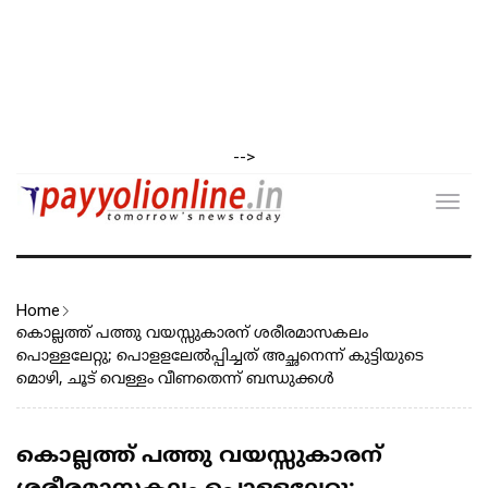
-->
Toggl
navig
Home
കൊല്ലത്ത് പത്തു വയസ്സുകാരന് ശരീരമാസകലം
പൊള്ളലേറ്റു; പൊളളലേൽപ്പിച്ചത് അച്ഛനെന്ന് കുട്ടിയുടെ
മൊഴി, ചൂട് വെള്ളം വീണതെന്ന് ബന്ധുക്കൾ
കൊല്ലത്ത് പത്തു വയസ്സുകാരന്