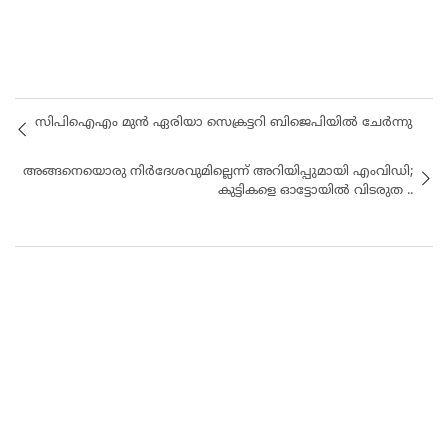
സിപിഐഎം മുൻ ഏരിയാ സെക്രട്ടറി ബിജെപിയിൽ ചേർന്നു
അങ്ങനെയൊരു നിർദേശവുമില്ലെന്ന് അറിയിപ്പുമായി എംവിഡി;
കുട്ടികളെ ഓട്ടോയിൽ വിടരുത ..