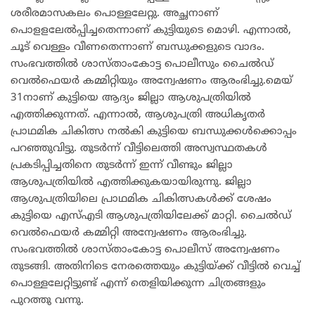
ശരീരമാസകലം പൊള്ളലേറ്റു. അച്ഛനാണ്
പൊളളലേൽപ്പിച്ചതെന്നാണ് കുട്ടിയുടെ മൊഴി. എന്നാൽ,
ചൂട് വെള്ളം വീണതെന്നാണ് ബന്ധുക്കളുടെ വാദം.
സംഭവത്തിൽ ശാസ്താംകോട്ട പൊലീസും ചൈൽഡ്
വെൽഫെയർ കമ്മിറ്റിയും അന്വേഷണം ആരംഭിച്ചു.മെയ്
31നാണ് കുട്ടിയെ ആദ്യം ജില്ലാ ആശുപത്രിയിൽ
എത്തിക്കുന്നത്. എന്നാൽ, ആശുപത്രി അധികൃതർ
പ്രാഥമിക ചികിത്സ നൽകി കുട്ടിയെ ബന്ധുക്കൾക്കൊപ്പം
പറഞ്ഞുവിട്ടു. തുടർന്ന് വീട്ടിലെത്തി അസ്വസ്ഥതകൾ
പ്രകടിപ്പിച്ചതിനെ തുടർന്ന് ഇന്ന് വീണ്ടും ജില്ലാ
ആശുപത്രിയിൽ എത്തിക്കുകയായിരുന്നു. ജില്ലാ
ആശുപത്രിയിലെ പ്രാഥമിക ചികിത്സകൾക്ക് ശേഷം
കുട്ടിയെ എസ്എടി ആശുപത്രിയിലേക്ക് മാറ്റി. ചൈൽഡ്
വെൽഫെയർ കമ്മിറ്റി അന്വേഷണം ആരംഭിച്ചു.
സംഭവത്തിൽ ശാസ്താംകോട്ട പൊലീസ് അന്വേഷണം
തുടങ്ങി. അതിനിടെ നേരത്തെയും കുട്ടിയ്ക്ക് വീട്ടിൽ വെച്ച്
പൊള്ളലേറ്റിട്ടുണ്ട് എന്ന് തെളിയിക്കുന്ന ചിത്രങ്ങളും
പുറത്തു വന്നു.