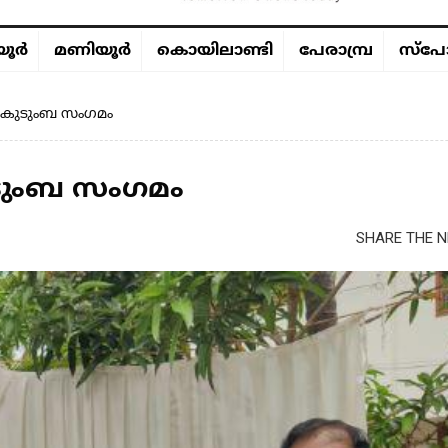
ൂര്‍
മണിയൂര്‍
കൊയിലാണ്ടി
പേരാമ്പ്ര
സ്പോ
ാ കുടുംബ സംഗമം
ുടുംബ സംഗമം
SHARE THE N