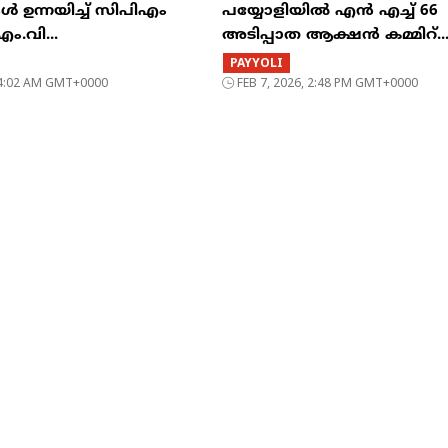
 ഉന്നയിച്ച് സിപിഎം
പയ്യോളിയിൽ എൻ എച്ച് 66
എം.വി...
അടിപ്പാത ആക്ഷൻ കമ്മിറ്..
PAYYOLI
, 4:02 AM GMT+0000
FEB 7, 2026, 2:48 PM GMT+0000