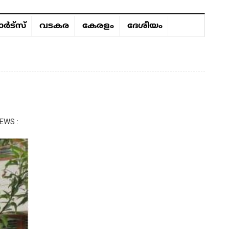
ർട്സ്
വടകര
കേരളം
ദേശീയം
EWS :