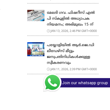
.
മേലടി ഗവ. ഫിഷറീസ് എൽ
പി സ്കൂളിൽ അധ്യാപക
നിയമനം; അഭിമുഖം 15 ന്
JAN 13, 2026, 2:46 PM GMT+0000
പയ്യോളിയിൽ ആർ.ജെ.ഡി
ലീഡേഴ്‌സ് മീറ്റും
ജനപ്രതിനിധികൾക്കുള്ള
സ്വീകരണവും
JAN 11, 2026, 2:39 PM GMT+0000
Join our whatsapp group