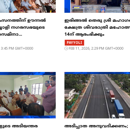
കസനത്തിന് ഊന്നൽ
ഇരിങ്ങൽ തെരു ശ്രീ മഹ
്യോളി നഗരസഭയുടെ
ക്ഷേത്ര ശിവരാത്രി മഹോത
െമിനാ...
14ന് ആരംഭിക്കും
PAYYOLI
6, 3:45 PM GMT+0000
FEB 11, 2026, 2:29 PM GMT+0000
കളുടെ അടിയന്തര
അടിപ്പാത അനുവദിക്കണം;