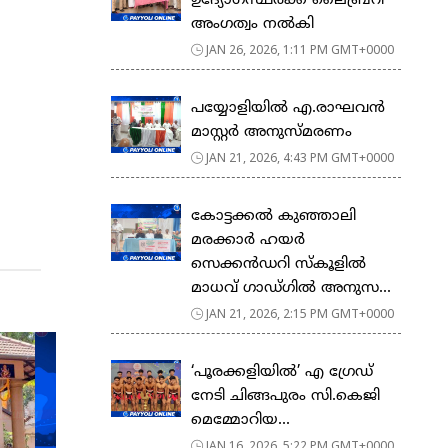
ഉദ്യോഗസ്ഥർക്ക് ലൈബ്രറി
അംഗത്വം നൽകി
JAN 26, 2026, 1:11 PM GMT+0000
പയ്യോളിയിൽ എ.രാഘവൻ
മാസ്റ്റർ അനുസ്മരണം
JAN 21, 2026, 4:43 PM GMT+0000
കോട്ടക്കൽ കുഞ്ഞാലി
മരക്കാർ ഹയർ
സെക്കൻഡറി സ്കൂളിൽ
മാധവ് ഗാഡ്ഗിൽ അനുസ...
JAN 21, 2026, 2:15 PM GMT+0000
‘പൂരക്കളിയിൽ’ എ ഗ്രേഡ്
നേടി ചിങ്ങപുരം സി.കെജി
മെമ്മോറിയ...
JAN 16, 2026, 5:22 PM GMT+0000