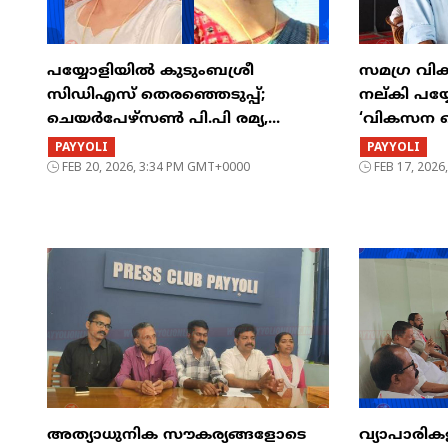
പയ്യോളിയിൽ കുടുംബശ്രീ
സമഗ്ര വി
സിഡിഎസ് തെരഞ്ഞെടുപ്പ്;
നല്കി പയ
ചെയർപേഴ്സൺ പി.പി രമ്യ,...
‘വികസന സ
PAYYOLI
PAYYOLI
FEB 20, 2026, 3:34 PM GMT+0000
FEB 17, 202
അത്യാധുനിക സൗകര്യങ്ങളോടെ
വ്യാപാരി