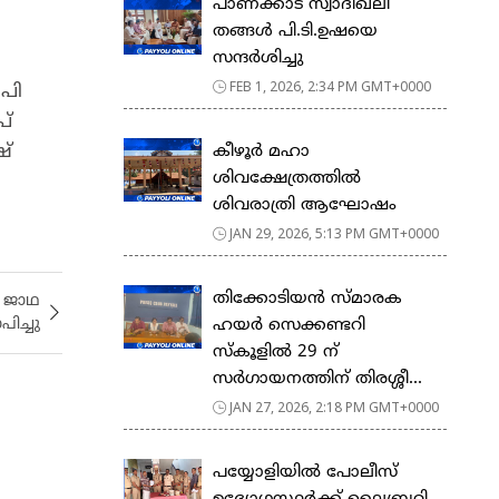
പാണക്കാട് സ്വാദിഖലി
തങ്ങൾ പി.ടി.ഉഷയെ
സന്ദർശിച്ചു
FEB 1, 2026, 2:34 PM GMT+0000
 പി
പ്
ഷ്
കീഴൂർ മഹാ
ശിവക്ഷേത്രത്തിൽ
ശിവരാത്രി ആഘോഷം
JAN 29, 2026, 5:13 PM GMT+0000
തിക്കോടിയൻ സ്മാരക
 ജാഥ
ഹയർ സെക്കണ്ടറി
ിച്ചു
സ്കൂളിൽ 29 ന്
സർഗായനത്തിന് തിരശ്ശീ...
JAN 27, 2026, 2:18 PM GMT+0000
പയ്യോളിയിൽ പോലീസ്