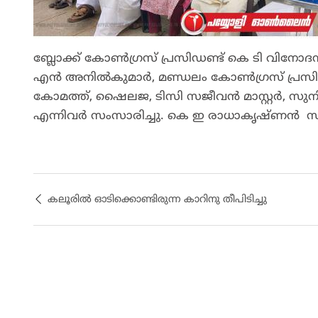
ബ്ലോക്ക് കോൺഗ്രസ് പ്രസിഡണ്ട് കെ ടി വിനോദൻ
എൻ അനിൽകുമാർ, മണ്ഡലം കോൺഗ്രസ് പ്രസിഡണ്ട
കോമത്ത്, ഷൈലജ, ടിസി സജീവൻ മാസ്റ്റർ, സു
എന്നിവർ സംസാരിച്ചു. കെ ഇ രാധാകൃഷ്ണൻ സ്വാഗ
കലൂരിൽ ഓടിക്കൊണ്ടിരുന്ന കാറിനു തീപിടിച്ചു