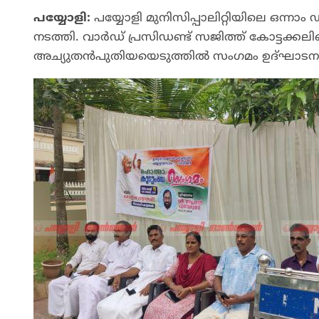
പയ്യോളി:
പയ്യോളി മുനിസിപ്പാലിറ്റിയിലെ ഒന്ന
നടത്തി. വാർഡ് പ്രസിഡണ്ട് സജിത്ത് കോട്ടക്കല
അച്യുതൻപുതിയയെടുത്തിൽ സംഗമം ഉദ്ഘാടനം