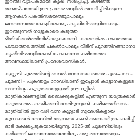
ഇറങ്ങി വ്യാപകമായി കൃഷി നശിപ്പിച്ചു. കഴിഞ്ഞ
രണ്ടാഴ്ചയായി ഈ പ്രദേശങ്ങളിൽ തമ്പടിച്ചിരിക്കുന്ന
ആനകൾ പകൽസമയത്തുപോലും
ജനവാസമേഖലകളിലേക്കും കൃഷിയിടങ്ങളിലേക്കും
ഇറങ്ങുന്നത് നാട്ടുകാരെ കടുത്ത
ഭീതിയിലാഴ്ത്തിയിരിക്കുകയാണ്. കാലവർഷം ശക്തമായ
പശ്ചാത്തലത്തിൽ പകൽപോലും വീടിന് പുറത്തിറങ്ങാനോ
കൃഷിയിടങ്ങളിലേക്ക് പോകാനോ കഴിയാത്ത
അവസ്ഥയിലാണ് പ്രദേശവാസികൾ.
​കുറ്റ്യാടി ചുരത്തിന്റെ ബദൽ റോഡായ താഴെ പൂതംപാറ –
ചൂരണി – പക്രന്തളം റോഡിലാണ് ഇപ്പോൾ കാട്ടാനകളുടെ
സാന്നിധ്യം കൂടുതലായുള്ളത്. ഈ റൂട്ടിൽ
രാത്രികാലങ്ങളിൽ ബൈക്കുകളിൽ എത്തുന്ന യാത്രക്കാർ
കടുത്ത അപകടഭീഷണി നേരിടുന്നുണ്ട്. കഴിഞ്ഞദിവസം
രാത്രിയിൽ ഈ വഴി വന്ന കുറ്റ്യാടി സ്വദേശികളായ
യുവാക്കൾ റോഡിൽ ആനയെ കണ്ട് ബൈക്ക് ഉപേക്ഷിച്ച്
ഓടി രക്ഷപ്പെടുകയായിരുന്നു. 2025-ൽ ചൂരണിയിലും
കരിങ്ങാട് ജനവാസമേഖലയിലും ഒരു മാസത്തോളം