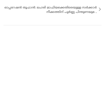
ഓപ്പറേഷൻ തൂഫാൻ: ലഹരി മാഫിയക്കെതിരെയുള്ള സർക്കാർ
നീക്കത്തിന് പൂർണ്ണ പിന്തുണയുമ ..