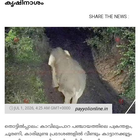
കൃഷിനാശം
SHARE THE NEWS :
JUL 1, 2026, 4:25 AM GMT+0000
payyolionline.in
തൊട്ടിൽപ്പാലം: കാവിലുംപാറ പഞ്ചായത്തിലെ പക്രന്തളം,
ചൂരണി, കാരിമുണ്ട പ്രദേശങ്ങളിൽ വീണ്ടും കാട്ടാനക്കൂട്ടം