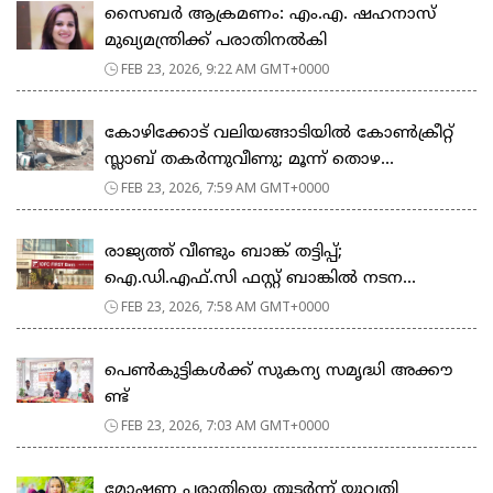
സൈബർ ആക്രമണം: എം.എ. ഷഹനാസ്
മുഖ്യമന്ത്രിക്ക് പരാതിനൽകി
FEB 23, 2026, 9:22 AM GMT+0000
കോഴിക്കോട് വലിയങ്ങാടിയിൽ കോൺക്രീറ്റ്
സ്ലാബ് തകർന്നുവീണു; മൂന്ന് തൊഴ...
FEB 23, 2026, 7:59 AM GMT+0000
രാജ്യത്ത് വീണ്ടും ബാങ്ക് തട്ടിപ്പ്;
ഐ.ഡി.എഫ്.സി ഫസ്റ്റ് ബാങ്കിൽ നടന...
FEB 23, 2026, 7:58 AM GMT+0000
പെ​ൺ​കു​ട്ടി​ക​ൾ​ക്ക് സു​ക​ന്യ സ​മൃ​ദ്ധി അ​ക്കൗ​
ണ്ട്
FEB 23, 2026, 7:03 AM GMT+0000
മോഷണ പരാതിയെ തുടര്‍ന്ന് യുവതി