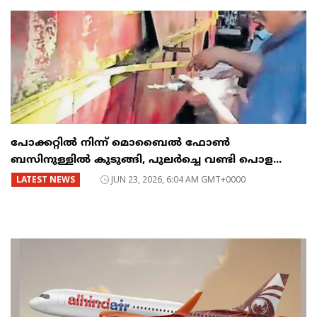
പോക്കറ്റിൽ നിന്ന് മൊബൈൽ ഫോൺ
ബസിനുള്ളിൽ കുടുങ്ങി, പുലർച്ചെ വണ്ടി പൊള...
LATEST NEWS
JUN 23, 2026, 6:04 AM GMT+0000