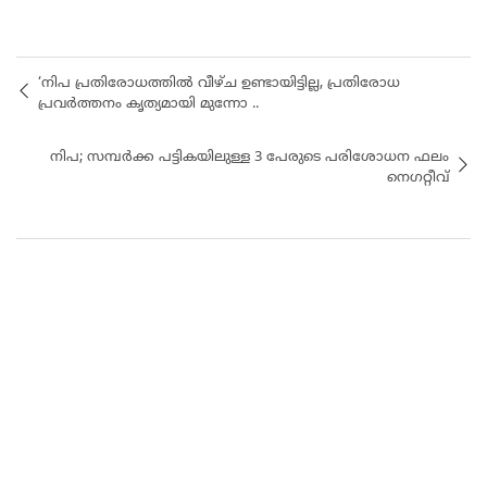
‘നിപ പ്രതിരോധത്തിൽ വീഴ്ച ഉണ്ടായിട്ടില്ല, പ്രതിരോധ
പ്രവർത്തനം കൃത്യമായി മുന്നോ ..
നിപ; സമ്പർക്ക പട്ടികയിലുള്ള 3 പേരുടെ പരിശോധന ഫലം
നെഗറ്റീവ്