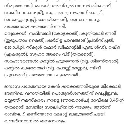
നിര്യാതയായി. മക്കൾ: അബ്ദുൽ നാസർ തിക്കോടി
(സബീന കോട്ടേജ്), സുബൈദ, നൗഷാദ് കെ.പി.
(സെക്യൂറ ഗ്രൂപ്പ്, കോഴിക്കോട്), സൈറ ബാനു,
പരേതനായ ഷൗക്കത്ത് അലി.
മരുമക്കൾ: നഫീസബി (കോട്ടക്കൽ), കുതിരോടി അലി
(ഇരുപതാം മൈൽ), ഷർമിള പാവങ്ങാട് (പ്രിൻസിപ്പൽ,
ജെ.ഡി.റ്റി. സ്കൂൾ ഫോർ ഡിഫറന്റ്‌ലി ഏബിൾഡ്), റഷീദ്
(എകരൂൽ), സുഹറ അക്കം വീട് (തിക്കോടി).
സഹോദരങ്ങൾ: കാട്ടിൽ ഹുസൈൻ (റിട്ട. ശിരസ്തദാർ),
കാട്ടിൽ കുഞ്ഞമ്മദ് (റിട്ട. പോസ്റ്റ് മാസ്റ്റർ), ബീവി
(പുറക്കാട്), പരേതയായ കുഞ്ഞാമി.
ജനാസ പരേതനായ മകൻ ഷൗക്കത്തലിയുടെ തിക്കോടി
ടൗണിലെ വസതിയിൽ പൊതുദർശനത്തിന് വെച്ചിട്ടുണ്ട്.
മയ്യത്ത് നമസ്‌കാരം നാളെ (ഞായറാഴ്ച) രാവിലെ 8.45-ന്
തിക്കോടി മസ്ജിദു സ്വാലിഹീനിൽ നടക്കും. തുടർന്ന്
രാവിലെ 9 മണിയോടെ മേളാട്ട് ജുമുഅത്ത് പള്ളി
ഖബറിസ്ഥാനിൽ ഖബറടക്കും.