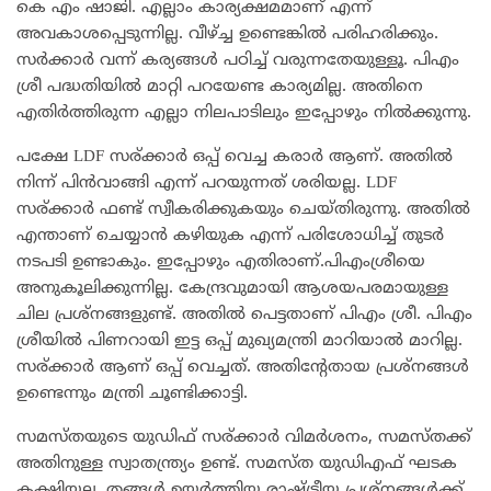
കെ എം ഷാജി. എല്ലാം കാര്യക്ഷമമാണ് എന്ന്
അവകാശപ്പെടുന്നില്ല. വീഴ്ച്ച ഉണ്ടെങ്കിൽ പരിഹരിക്കും.
സർക്കാർ വന്ന് കര്യങ്ങൾ പഠിച്ച് വരുന്നതേയുള്ളൂ. പിഎം
ശ്രീ പദ്ധതിയിൽ മാറ്റി പറയേണ്ട കാര്യമില്ല. അതിനെ
എതിർത്തിരുന്ന എല്ലാ നിലപാടിലും ഇപ്പോഴും നിൽക്കുന്നു.
പക്ഷേ LDF സര്ക്കാർ ഒപ്പ് വെച്ച കരാർ ആണ്. അതിൽ
നിന്ന് പിൻവാങ്ങി എന്ന് പറയുന്നത് ശരിയല്ല. LDF
സര്ക്കാർ ഫണ്ട് സ്വീകരിക്കുകയും ചെയ്തിരുന്നു. അതിൽ
എന്താണ് ചെയ്യാൻ കഴിയുക എന്ന് പരിശോധിച്ച് തുടർ
നടപടി ഉണ്ടാകും. ഇപ്പോഴും എതിരാണ്.പിഎംശ്രീയെ
അനുകൂലിക്കുന്നില്ല. കേന്ദ്രവുമായി ആശയപരമായുള്ള
ചില പ്രശ്നങ്ങളുണ്ട്. അതിൽ പെട്ടതാണ് പിഎം ശ്രീ. പിഎം
ശ്രീയിൽ പിണറായി ഇട്ട ഒപ്പ് മുഖ്യമന്ത്രി മാറിയാൽ മാറില്ല.
സര്ക്കാർ ആണ് ഒപ്പ് വെച്ചത്. അതിൻ്റേതായ പ്രശ്നങ്ങൾ
ഉണ്ടെന്നും മന്ത്രി ചൂണ്ടിക്കാട്ടി.
സമസ്തയുടെ യുഡിഫ് സര്ക്കാർ വിമർശനം, സമസ്തക്ക്
അതിനുള്ള സ്വാതന്ത്ര്യം ഉണ്ട്. സമസ്ത യുഡിഎഫ് ഘടക
കക്ഷിയല്ല. തങ്ങൾ ഉയർത്തിയ രാഷ്ട്രീയ പ്രശ്നങ്ങൾക്ക്