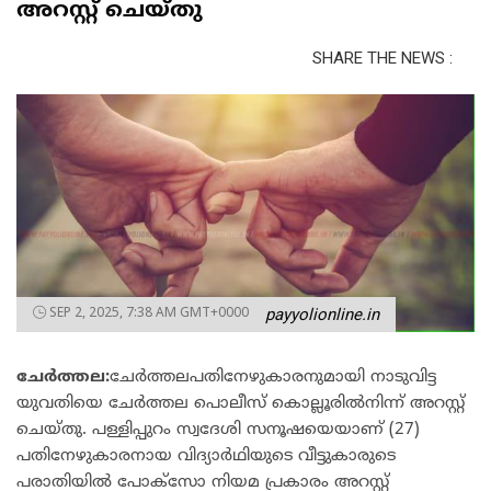
അറസ്റ്റ് ചെയ്തു
SHARE THE NEWS :
SEP 2, 2025, 7:38 AM GMT+0000
payyolionline.in
ചേർത്തല:
ചേർത്തലപതിനേഴുകാരനുമായി നാടുവിട്ട
യുവതിയെ ചേർത്തല പൊലീസ് കൊല്ലൂരിൽനിന്ന് അറസ്റ്റ്
ചെയ്തു. പള്ളിപ്പുറം സ്വദേശി സനൂഷയെയാണ് (27)
പതിനേഴുകാരനായ വിദ്യാർഥിയുടെ വീട്ടുകാരുടെ
പരാതിയിൽ പോക്സോ നിയമ പ്രകാരം അറസ്റ്റ്