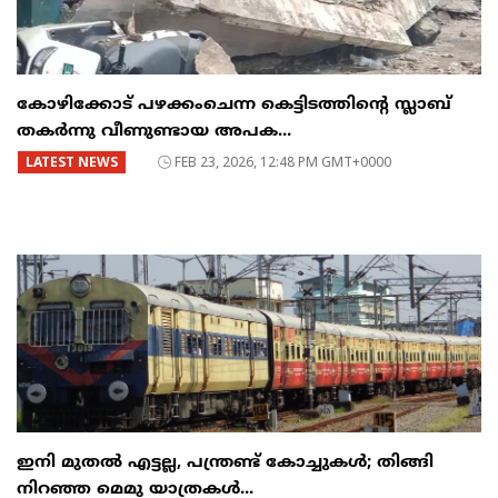
കോഴിക്കോട് പഴക്കംചെന്ന കെട്ടിടത്തിന്റെ സ്ലാബ്
തകർന്നു വീണുണ്ടായ അപക...
LATEST NEWS
FEB 23, 2026, 12:48 PM GMT+0000
ഇനി മുതൽ എട്ടല്ല, പന്ത്രണ്ട് കോച്ചുകള്‍; തിങ്ങി
നിറഞ്ഞ മെമു യാത്രകൾ...