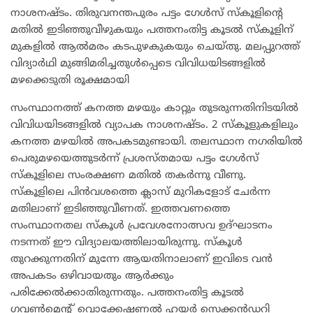
നാശനഷ്ടം. തിരുവനന്തപുരം പട്ടം ഗേൾസ് സ്കൂളിന്റെ
മതിൽ ഇടിഞ്ഞുവീഴുകയും പത്തനംതിട്ട കൂടൽ സ്കൂളിന്
മുകളിൽ ആൽമരം കടപുഴകുകയും ചെയ്തു. മലപ്പുറത്ത്
വിദ്യാർഥി മുങ്ങിമരിച്ചതുൾപ്പെടെ വിവിധയിടങ്ങളിൽ
മഴക്കെടുതി രൂക്ഷമായി
സംസ്ഥാനത്ത് കനത്ത മഴയും കാറ്റും തുടരുന്നതിനിടയിൽ
വിവിധയിടങ്ങളിൽ വ്യാപക നാശനഷ്ടം. 2 സ്കൂളുകളിലും
കനത്ത മഴയിൽ അപകടമുണ്ടായി. തലസ്ഥാന നഗരിയിൽ
പെരുമഴയെത്തുടർന്ന് പ്രശസ്തമായ പട്ടം ഗേൾസ്
സ്കൂളിലെ സംരക്ഷണ മതിൽ തകർന്നു വീണു.
സ്കൂളിലെ പിൻവശത്തെ ക്ലാസ് മുറികളോട് ചേർന്ന
മതിലാണ് ഇടിഞ്ഞുവീണത്. ഇത്തവണത്തെ
സംസ്ഥാനതല സ്കൂൾ പ്രവേശനോത്സവ ഉദ്ഘാടനം
നടന്നത് ഈ വിദ്യാലയത്തിലായിരുന്നു. സ്കൂൾ
തുറക്കുന്നതിന് മുന്നേ ആയതിനാലാണ് ഇവിടെ വൻ
അപകടം ഒഴിവായതും ആർക്കും
പരിക്കേൽക്കാതിരുന്നതും. പത്തനംതിട്ട കൂടൽ
ഗവൺമെന്റ് വൊക്കേഷണൽ ഹയർ സെക്കൻഡറി