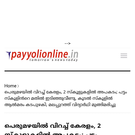
-->
Toggl
navig
Home
പെരുമഴയിൽ വിറച്ച് കേരളം, 2 സ്കൂളുകളിൽ അപകടം; പട്ടം
സ്കൂളിൻറെ മതിൽ ഇടിഞ്ഞുവീണു, കൂടൽ സ്കൂളിൽ
ആൽമരം കടപുഴകി, മലപ്പുറത്ത് വിദ്യാർഥി മുങ്ങിമരിച്ചു
പെരുമഴയിൽ വിറച്ച് കേരളം, 2