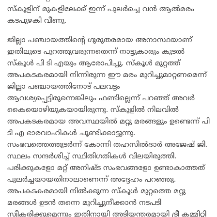
സ്കൂളിന് മുകളിലേക്ക് ഇന്ന് പുലർച്ചെ വൻ ആൽമരം
കടപുഴകി വീണു.
ജില്ലാ പഞ്ചായത്തിന്റെ ഗുരുതരമായ അനാസ്ഥയാണ്
ഇതിലൂടെ പുറത്തുവരുന്നതെന്ന് നാട്ടുകാരും കൂടൽ
സ്കൂൾ പി ടി എയും ആരോപിച്ചു. സ്കൂൾ മുറ്റത്ത്
അപകടകരമായി നിന്നിരുന്ന ഈ മരം മുറിച്ചുമാറ്റണമെന്ന്
ജില്ലാ പഞ്ചായത്തിനോട് പലവട്ടം
ആവശ്യപ്പെട്ടിരുന്നെങ്കിലും ഫണ്ടില്ലെന്ന് പറഞ്ഞ് അവർ
കൈയൊഴിയുകയായിരുന്നു. സ്കൂളിൽ നിലവിൽ
അപകടകരമായ അവസ്ഥയിൽ മറ്റു മരങ്ങളും ഉണ്ടെന്ന് പി
ടി എ ഭാരവാഹികൾ ചൂണ്ടിക്കാട്ടുന്നു.
സംഭവത്തെത്തുടർന്ന് കോന്നി തഹസിൽദാർ അജേഷ് ജി.
സ്ഥലം സന്ദർശിച്ച് സ്ഥിതിഗതികൾ വിലയിരുത്തി.
പരിക്കുകളോ മറ്റ് അനിഷ്ട സംഭവങ്ങളോ ഉണ്ടാകാത്തത്
പുലർച്ചയായതിനാലാണെന്ന് അദ്ദേഹം പറഞ്ഞു.
അപകടകരമായി നിൽക്കുന്ന സ്കൂൾ മുറ്റത്തെ മറ്റു
മരങ്ങൾ ഉടൻ തന്നെ മുറിച്ചുനീക്കാൻ നടപടി
സ്വീകരിക്കുമെന്നും ഇതിനായി അടിയന്തരമായി ട്രീ കമ്മിറ്റി