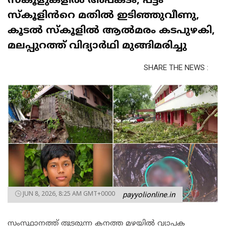
സ്കൂളുകളിൽ അപകടം; പട്ടം
സ്കൂളിൻറെ മതിൽ ഇടിഞ്ഞുവീണു,
കൂടൽ സ്കൂളിൽ ആൽമരം കടപുഴകി,
മലപ്പുറത്ത് വിദ്യാർഥി മുങ്ങിമരിച്ചു
SHARE THE NEWS :
JUN 8, 2026, 8:25 AM GMT+0000
payyolionline.in
സംസ്ഥാനത്ത് തുടരുന്ന കനത്ത മഴയിൽ വ്യാപക