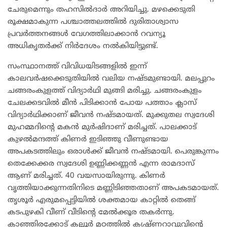
ചേരുമെന്നും തഹസിൽദാർ അറിയിച്ചു. മഴക്കെടുതി
രൂക്ഷമാകുന്ന പശ്ചാത്തലത്തിൽ ദുരിതാശ്വാസ
പ്രവർത്തനങ്ങൾ വേഗത്തിലാക്കാൻ റവന്യൂ
അധികൃതർക്ക് നിർദേശം നൽകിയിട്ടുണ്ട്.
സംസ്ഥാനത്ത് വിവിധയിടങ്ങളിൽ ഇന്ന്
കാലവർഷക്കെടുതിയിൽ വലിയ നഷ്ടമുണ്ടായി. മലപ്പുറം
ചങ്ങരംകുളത്ത് വിദ്യാർഥി മുങ്ങി മരിച്ചു. ചങ്ങരംകുളം
ചേലക്കടവിൽ മീൻ പിടിക്കാൻ പോയ പത്താം ക്ലാസ്
വിദ്യാർഥിക്കാണ് ജീവൻ നഷ്ടമായത്. മുക്കുതല സ്വദേശി
മുഹമ്മദിന്റെ മകൻ മുർഷിദാണ് മരിച്ചത്. പാലക്കാട്
കുഴൽമന്ദത്ത് കിണർ ഇടിഞ്ഞു വീണുണ്ടായ
അപകടത്തിലും ഒരാൾക്ക് ജീവൻ നഷ്ടമായി. പെരുങ്കുന്നം
തെക്കേക്കര സ്വദേശി ഉണ്ണിക്കണ്ണൻ എന്ന രാമദാസ്
ആണ് മരിച്ചത്. 40 വയസായിരുന്നു. കിണർ
വൃത്തിയാക്കുന്നതിനിടെ മണ്ണിടിഞ്ഞതാണ് അപകടമായത്.
തൃശൂർ എരുമപ്പെട്ടിയിൽ ശക്തമായ കാറ്റിൽ തെങ്ങ്
കടപുഴകി വീണ് വീടിന്റെ മേൽക്കൂര തകർന്നു.
കാഞ്ഞിരക്കോട് കല്ലൂർ മഠത്തിൽ കൃഷ്ണറാവുവിന്റെ