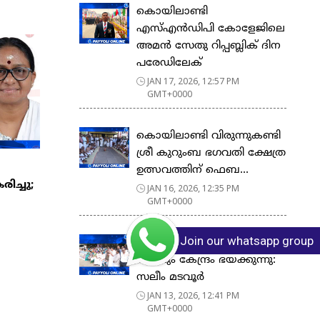
കൊയിലാണ്ടി
എസ്എൻഡിപി കോളേജിലെ
അമൻ സേതു റിപ്പബ്ലിക് ദിന
പരേഡിലേക്
JAN 17, 2026, 12:57 PM
GMT+0000
കൊയിലാണ്ടി വിരുന്നുകണ്ടി
ശ്രീ കുറുംബ ഭഗവതി ക്ഷേത്ര
ഉത്സവത്തിന് ഫെബ...
ിച്ചു;
JAN 16, 2026, 12:35 PM
GMT+0000
Join our whatsapp group
മഹാത്മാഗാന്ധിയുടെ പേര്
പോലും കേന്ദ്രം ഭയക്കുന്നു:
സലീം മടവൂർ
JAN 13, 2026, 12:41 PM
GMT+0000