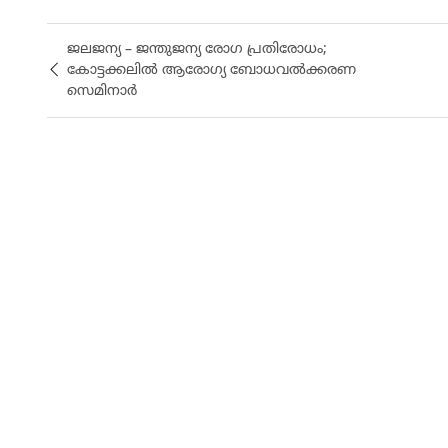
ജലജന്യ – ജന്തുജന്യ രോഗ പ്രതിരോധം;
കോട്ടക്കലിൽ ആരോഗ്യ ബോധവൽക്കരണ
സെമിനാർ