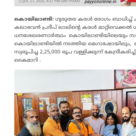
JUL 27, 2025, 4:21 PM GMT+0000
payyolionline.in
കൊയിലാണ്ടി:
ഗുരുതര കരൾ രോഗം ബാധിച്ച് ച
കലാഭവൻ പ്രദീപ് ലാലിൻ്റെ കരൾ മാറ്റിവെക്കൽ ശ
ധനശേഖരണാർത്ഥം കൊയിലാണ്ടിയിലെയും സമീപ പ
കൊയിലാണ്ടിയിൽ നടത്തിയ മെഗാഷോയിലും, ബ
സ്വരൂപിച്ച 2,25,000 രൂപ വള്ളിക്കുന്ന് കേന്ദ്രീകരി
കൈമാറി .