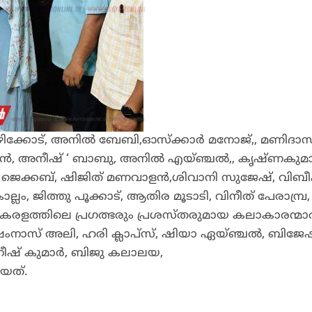
ഴിക്കോട്, അനിൽ ബേബി,ഓസ്ക്കാർ മനോജ്‌,, മണിദാസ
ഹൻ, അനീഷ് ‘ ബാബു, അനിൽ എയ്ഞ്ചൽ,, കൃഷ്ണകുമ
ൺ ജെക്കബ്, ഷിജിത് മണവാളൻ,ശിവാനി സുജേഷ്, വിബീ
ം, ജിത്തു പൂക്കാട്, ആതിര മൂടാടി, വിനീത് പേരാമ്പ്ര,
ളത്തിലെ പ്രഗത്ഭരും പ്രശസ്തരുമായ കലാകാരന്മാ
ഷംനാസ് അലി, ഹരി ക്ലാപ്സ്, ഷിയാ ഏയ്ഞ്ചൽ, ബിജ
നീഷ് കുമാർ, ബിജു കലാലയ,
യത്.