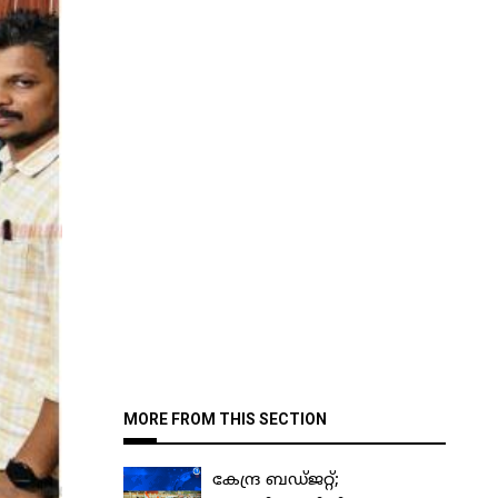
MORE FROM THIS SECTION
കേന്ദ്ര ബഡ്ജറ്റ്;