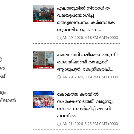
എലത്തൂരിൽ നിരോധിത
വലയുപയോഗിച്ച്
മത്സ്യബന്ധനം: കർണാടക
സ്വദേശികളുടെ ബ...
JAN 29, 2026, 4:18 PM GMT+0000
കാലാവധി കഴിഞ്ഞ മരുന്ന് :
്
കൊയിലാണ്ടി താലൂക്ക്
ാർ
ആശുപത്രി കേന്ദ്രീകരിച്...
ഷ്
JAN 29, 2026, 3:14 PM GMT+0000
രും
കോമത്ത് കരയിൽ
േഷ്ലാൽ
സംരക്ഷണഭിത്തി വരുന്നു;
സ്ഥലം സന്ദർശിച്ച് ഷാഫി
പറമ്പിൽ...
JAN 21, 2026, 5:25 PM GMT+0000