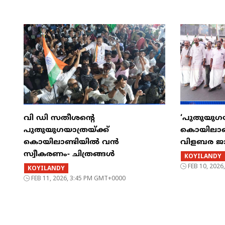
വി ഡി സതീശന്റെ
‘പുതുയുഗയ
പുതുയുഗയാത്രയ്ക്ക്
കൊയിലാണ്
കൊയിലാണ്ടിയിൽ വൻ
വിളബര ജ
സ്വീകരണം- ചിത്രങ്ങൾ
KOYILANDY
FEB 10, 202
KOYILANDY
FEB 11, 2026, 3:45 PM GMT+0000