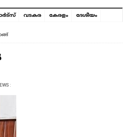
ർട്സ്
വടകര
കേരളം
ദേശീയം
ങ്ങ്
ൽ
EWS :