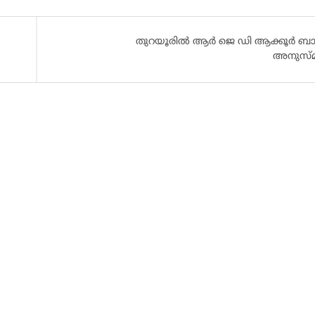
തുറയൂരിൽ ആർ ജെ ഡി ആക്കൂർ ബ
അനുസ്മര