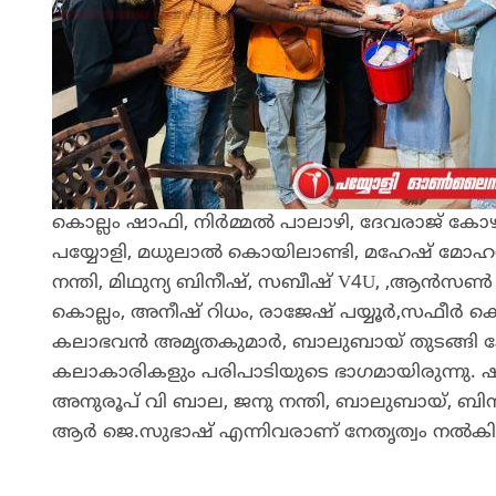
കൊല്ലം ഷാഫി, നിർമ്മൽ പാലാഴി, ദേവരാജ് കോ
പയ്യോളി, മധുലാൽ കൊയിലാണ്ടി, മഹേഷ് മോ
നന്തി, മിഥുന്യ ബിനീഷ്, സബീഷ് V4U, ,ആൻസ
കൊല്ലം, അനീഷ് റിധം, രാജേഷ് പയ്യൂർ,സഫീർ കൊല്ല
കലാഭവൻ അമൃതകുമാർ, ബാലുബായ് തുടങ്ങി കേര
കലാകാരികളും പരിപാടിയുടെ ഭാഗമായിരുന്നു. 
അനുരൂപ് വി ബാല, ജനു നന്തി, ബാലുബായ്, ബി
ആർ ജെ.സുഭാഷ് എന്നിവരാണ് നേതൃത്വം നൽകി