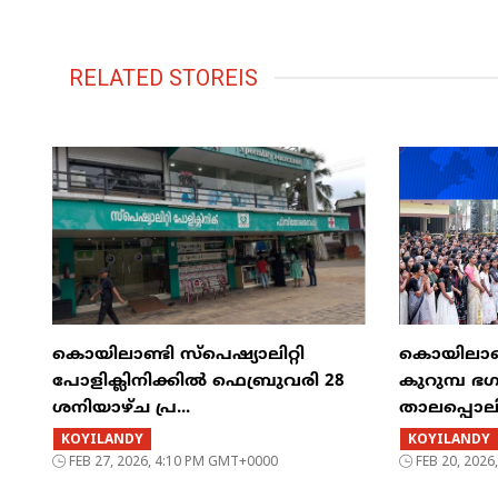
RELATED STOREIS
കൊയിലാണ്ടി സ്പെഷ്യാലിറ്റി
കൊയിലാണ്ട
പോളിക്ലിനിക്കിൽ ഫെബ്രുവരി 28
കുറുമ്പ ഭ
ശനിയാഴ്ച പ്ര...
താലപ്പൊല
KOYILANDY
KOYILANDY
FEB 27, 2026, 4:10 PM GMT+0000
FEB 20, 202