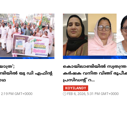
ാത്ര’;
കൊയിലാണ്ടിയിൽ സ്വതന്ത്ര
ടിയിൽ യു ഡി എഫിന്റ
കർഷക വനിത വിങ്ങ് രൂപീകര
ാഥ
പ്രസിഡന്റ്‌ റ...
KOYILANDY
6, 2:19 PM GMT+0000
FEB 6, 2026, 5:31 PM GMT+0000