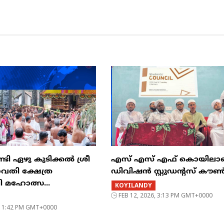
ി ഏഴു കുടിക്കൽ ശ്രീ
എസ് എസ് എഫ് കൊയിലാണ്
ഗവതി ക്ഷേത്ര
ഡിവിഷൻ സ്റ്റുഡൻ്റസ് ക
ി മഹോത്സ...
KOYILANDY
FEB 12, 2026, 3:13 PM GMT+0000
6, 1:42 PM GMT+0000