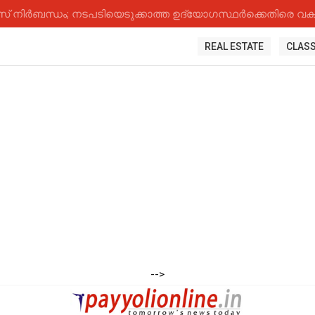
നിർബന്ധം; നടപടിയെടുക്കാത്ത ഉദ്യോ​ഗസ്ഥർക്കെതിരെ വകുപ
REAL ESTATE
CLASS
-->