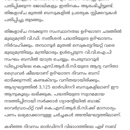
പതിപ്പിക്കുന്ന ജോലികളും ഇതിനകം ആരംഭിച്ചിട്ടുണ്ട്.
തിങ്കളാഴ്ച മുതൽ ബസുകളിൽ പ്രത്യേക സ്റ്റിക്കറുകൾ
പതിപ്പിച്ചു തുടങ്ങും.
​തിങ്കളാഴ്ച നടക്കുന്ന സംസ്ഥാനതല ഉദ്ഘാടന ചടങ്ങിൽ
മുഖ്യമന്ത്രി വി.ഡി. സതീശൻ പദ്ധതിയുടെ ഉദ്ഘാടനം
നിർവഹിക്കും. തമ്പാനൂർ മുതൽ സെക്രട്ടേറിയറ്റ് വരെ
മുഖ്യമന്ത്രിയും മന്ത്രിമാരും ഉൾപ്പെടുന്ന വി.വി.ഐ.പി
സംഘം ബസിൽ യാത്ര ചെയ്യും. പെരുമ്പാവൂർ
ഡിപ്പോയിലെ കെ.എസ്.ആർ.ടി.സി.യുടെ ആദ്യ വനിതാ
ഡ്രൈവർ ഷീലയാണ് ഉദ്ഘാടന ദിവസം ബസ്
ഓടിക്കുന്നത്; കണ്ടക്ടറും വനിതയായിരിക്കും.
ആദ്യഘട്ടത്തിൽ 3,125 ഓർഡിനറി ബസുകളിലാണ് ഈ
ആനുകൂല്യം ലഭിക്കുക. പദ്ധതിയുടെ സുഗമമായ
നടത്തിപ്പിനായി സർക്കാർ ഗ്യാരന്റിയിൽ ബാങ്ക്
ഓവർഡ്രാഫ്റ്റ് വഴി കെ.എസ്.ആർ.ടി.സി.ക്ക് മാസാദ്യം
പണം ലഭ്യമാക്കാനുള്ള ചർച്ചകൾ അന്തിമഘട്ടത്തിലാണ്.
​കഴിഞ്ഞ ദിവസം ഓർഡിനറി വിഭാഗത്തിലെ ഏഴ് സബ്