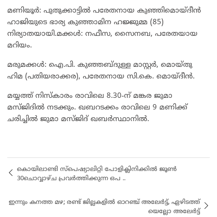
മണിയൂർ: പുതുക്കാട്ടിൽ പരേതനായ കുഞ്ഞിമൊയ്‌ദീൻ
ഹാജിയുടെ ഭാര്യ കുഞ്ഞാമിന ഹജ്ജുമ്മ (85)
നിര്യാതയായി.മക്കൾ: നഫീസ, സൈനബ, പരേതയായ
മറിയം.
​മരുമക്കൾ: ഐ.പി. കുഞ്ഞബ്ദുള്ള മാസ്റ്റർ, മൊയ്‌തു
ഹിമ (പതിയരാക്കര), പരേതനായ സി.കെ. മൊയ്‌ദീൻ.
​മയ്യത്ത് നിസ്കാരം രാവിലെ 8.30-ന് മങ്കര ജുമാ
മസ്ജിദിൽ നടക്കും. ഖബറടക്കം രാവിലെ 9 മണിക്ക്
ചരിച്ചിൽ ജുമാ മസ്ജിദ് ഖബർസ്ഥാനിൽ.
കൊയിലാണ്ടി സ്പെഷ്യാലിറ്റി പോളിക്ലിനിക്കിൽ ജൂൺ
30ചൊവ്വാഴ്ച പ്രവർത്തിക്കുന്ന ഒപ ..
ഇന്നും കനത്ത മഴ; രണ്ട് ജില്ലകളിൽ ഓറഞ്ച് അലേർട്ട്, ഏഴിടത്ത്
യെല്ലോ അലേർട്ട്