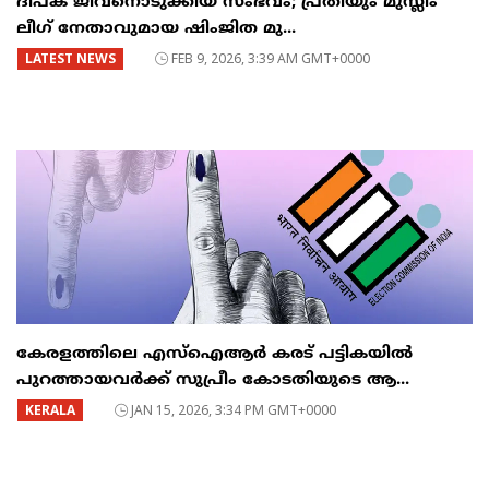
ദീപക് ജീവനൊടുക്കിയ സംഭവം; പ്രതിയും മുസ്ലീം
ലീഗ് നേതാവുമായ ഷിംജിത മു...
LATEST NEWS
FEB 9, 2026, 3:39 AM GMT+0000
കേരളത്തിലെ എസ്ഐആർ കരട് പട്ടികയിൽ
പുറത്തായവർക്ക് സുപ്രീം കോടതിയുടെ ആ...
KERALA
JAN 15, 2026, 3:34 PM GMT+0000