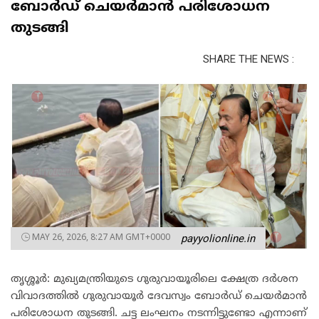
ബോർഡ് ചെയർമാൻ പരിശോധന
തുടങ്ങി
SHARE THE NEWS :
MAY 26, 2026, 8:27 AM GMT+0000
payyolionline.in
തൃശ്ശൂർ: മുഖ്യമന്ത്രിയുടെ ഗുരുവായൂരിലെ ക്ഷേത്ര ദർശന
വിവാദത്തിൽ ഗുരുവായൂർ ദേവസ്വം ബോർഡ് ചെയർമാൻ
പരിശോധന തുടങ്ങി. ചട്ട ലംഘനം നടന്നിട്ടുണ്ടോ എന്നാണ്