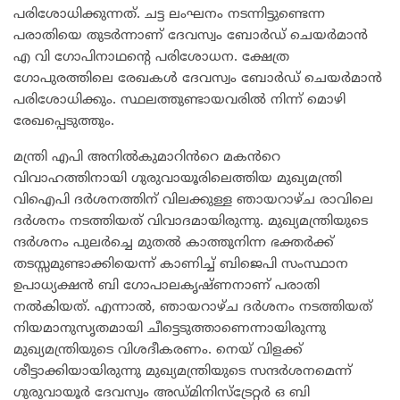
പരിശോധിക്കുന്നത്. ചട്ട ലംഘനം നടന്നിട്ടുണ്ടെന്ന
പരാതിയെ തുടർന്നാണ് ദേവസ്വം ബോർഡ് ചെയർമാൻ
എ വി ഗോപിനാഥന്റെ പരിശോധന. ക്ഷേത്ര
ഗോപുരത്തിലെ രേഖകൾ ദേവസ്വം ബോർഡ് ചെയർമാൻ
പരിശോധിക്കും. സ്ഥലത്തുണ്ടായവരിൽ നിന്ന് മൊഴി
രേഖപ്പെടുത്തും.
മന്ത്രി എപി അനിൽകുമാറിൻറെ മകൻറെ
വിവാഹത്തിനായി ഗുരുവായൂരിലെത്തിയ മുഖ്യമന്ത്രി
വിഐപി ദർശനത്തിന് വിലക്കുള്ള ഞായറാഴ്ച രാവിലെ
ദർശനം നടത്തിയത് വിവാദമായിരുന്നു. മുഖ്യമന്ത്രിയുടെ
ന്ദർശനം പുലർച്ചെ മുതൽ കാത്തുനിന്ന ഭക്തർക്ക്
തടസ്സമുണ്ടാക്കിയെന്ന് കാണിച്ച് ബിജെപി സംസ്ഥാന
ഉപാധ്യക്ഷൻ ബി ഗോപാലകൃഷ്ണനാണ് പരാതി
നൽകിയത്. എന്നാൽ, ഞായറാഴ്ച ദർശനം നടത്തിയത്
നിയമാനുസൃതമായി ചീട്ടെടുത്താണെന്നായിരുന്നു
മുഖ്യമന്ത്രിയുടെ വിശദീകരണം. നെയ് വിളക്ക്
ശീട്ടാക്കിയായിരുന്നു മുഖ്യമന്ത്രിയുടെ സന്ദർശനമെന്ന്
ഗുരുവായൂർ ദേവസ്വം അഡ്മിനിസ്ട്രേറ്റർ ഒ ബി