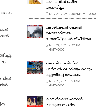
കാനത്തിൽ ജമീല
അന്തരിച്ചു
ൃതദേഹം
NOV 29, 2025, 3:38 PM GMT+0000
കോഴിക്കോട് ബേബി
ടോബർ
മെമ്മോറിയൽ
ന്ദൻ
ഹോസ്പിറ്റലിൽ തീപിടിത്തം
NOV 29, 2025, 4:42 AM
GMT+0000
ിച്ചു.
ോലും
കൊയിലാണ്ടിയിൽ
പാർസൽ ലോറിയും കാറും
കൂട്ടിയിടിച്ച് അപകടം
വയസിൽ
NOV 27, 2025, 2:53 AM
ഴിൽ
GMT+0000
കാസർകോട് ഹനാൻ
ന്
ഷായുടെ സംഗീത