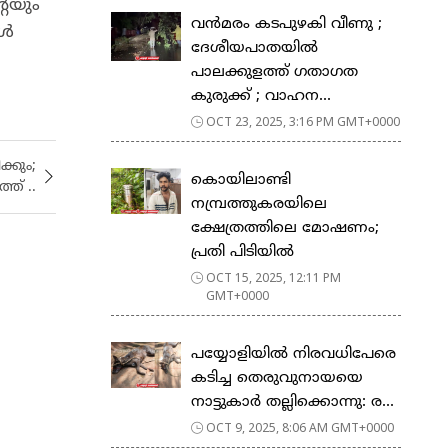
റെയും
വൻമരം കടപുഴകി വീണു ;
ങൾ
ദേശീയപാതയിൽ
പാലക്കുളത്ത് ഗതാഗത
കുരുക്ക് ; വാഹന...
OCT 23, 2025, 3:16 PM GMT+0000
്കും;
കൊയിലാണ്ടി
ത് ..
നമ്പ്രത്തുകരയിലെ
ക്ഷേത്രത്തിലെ മോഷണം;
പ്രതി പിടിയില്‍
OCT 15, 2025, 12:11 PM
GMT+0000
പയ്യോളിയിൽ നിരവധിപേരെ
കടിച്ച തെരുവുനായയെ
നാട്ടുകാർ തല്ലിക്കൊന്നു: ര...
OCT 9, 2025, 8:06 AM GMT+0000