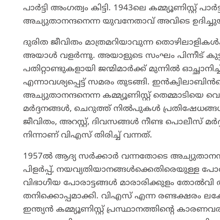
പാർട്ടി അംഗത്വം കിട്ടി. 1943ലെ കമ്മ്യൂണിസ്റ്റ്
അച്യുതാനന്ദനെന്ന യുവനേതാവ് അവിടെ ഉദിച്ചു
ദുരിത ജീവിതം മാത്രമറിയാവുന്ന തൊഴിലാളികൾക്ക
അയാൾ വളർന്നു. അയാളുടെ സംഘം പിന്നീട് കുട
പതിറ്റാണ്ടുകളായി ജന്മിമാർക്ക് മുന്നിൽ ഓച്ഛാനി
എന്നാവശ്യപ്പെട്ട് സമരം തുടങ്ങി. ഇൻക്വിലാബി
അച്യുതാനന്ദനെന്ന കമ്മ്യൂണിസ്റ്റ് തെമ്മാടിയെ വ
മർദ്ദനങ്ങൾ, ചെറുത്ത് നിൽപുകൾ പ്രതിഷേധങ
ജീവിതം, അറസ്റ്റ്, ദിവസങ്ങൾ നീണ്ട പൊലീസ് മർദ്ദന
നിന്നാണ് വിഎസ് തിരിച്ച് വന്നത്.
1957ൽ ആദ്യ സർക്കാർ വന്നതോടെ അച്യുതാനന്ദ
പിളർപ്പ്, നയവ്യതിയാനങ്ങൾക്കെതിരെയുള്ള പോരാട
വിഭാഗീയ പോരാട്ടങ്ങൾ മാരാരിക്കുളം തോൽവി
തനിക്കൊപ്പമാക്കി. വിഎസ് എന്ന രണ്ടക്ഷരം ലക്
ഇന്ത്യൻ കമ്മ്യൂണിസ്റ്റ് പ്രസ്ഥാനത്തിൻ്റെ കാര