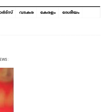
ർട്സ്
വടകര
കേരളം
ദേശീയം
EWS :