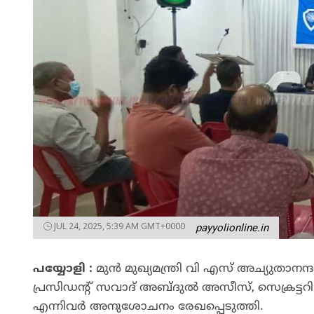
JUL 24, 2025, 5:39 AM GMT+0000
payyolionline.in
പയ്യോളി :
മുൻ മുഖ്യമന്ത്രി വി എസ് അച്യുതാന
പ്രസിഡന്റ്‌ സവാദ് അബ്ദുൽ അസീസ്, സെക്രട്ടറ
എന്നിവർ അനുശോചനം രേഖപ്പെടുത്തി.