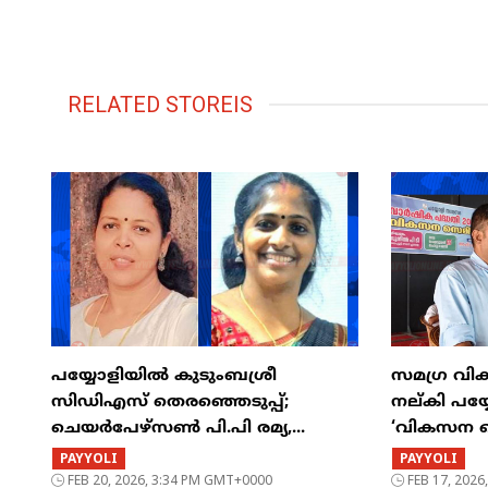
RELATED STOREIS
പയ്യോളിയിൽ കുടുംബശ്രീ
സമഗ്ര വി
സിഡിഎസ് തെരഞ്ഞെടുപ്പ്;
നല്കി പയ
ചെയർപേഴ്സൺ പി.പി രമ്യ,...
‘വികസന സ
PAYYOLI
PAYYOLI
FEB 20, 2026, 3:34 PM GMT+0000
FEB 17, 202