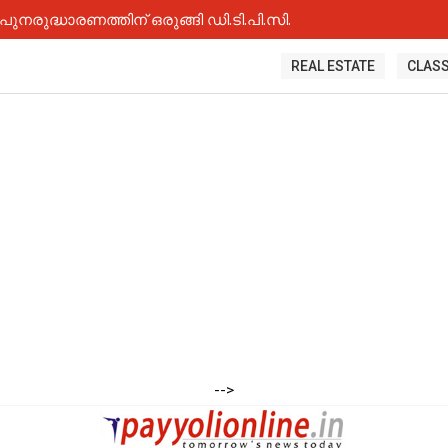
 പുനരുദ്ധാരണത്തിന് ഒരുങ്ങി ഡി.ടി.പി.സി.
REAL ESTATE
CLASS
-->