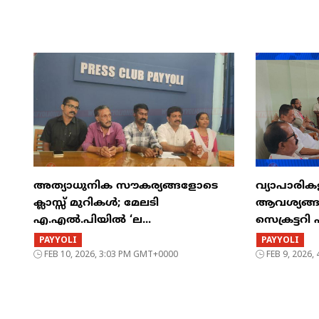
അത്യാധുനിക സൗകര്യങ്ങളോടെ
വ്യാപാരി
ക്ലാസ്സ് മുറികൾ; മേലടി
ആവശ്യങ്ങൾ
എ.എൽ.പിയിൽ ‘ല...
സെക്രട്ടറി 
PAYYOLI
PAYYOLI
FEB 10, 2026, 3:03 PM GMT+0000
FEB 9, 2026