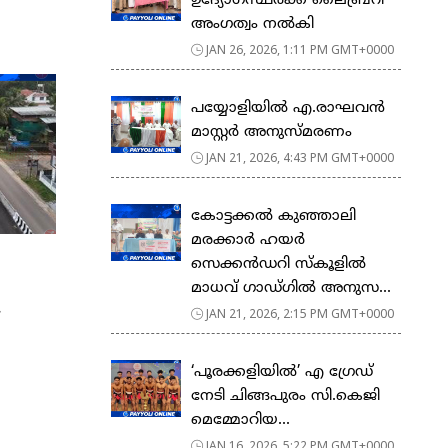
ഉദ്യോഗസ്ഥർക്ക് ലൈബ്രറി
അംഗത്വം നൽകി
JAN 26, 2026, 1:11 PM GMT+0000
പയ്യോളിയിൽ എ.രാഘവൻ
മാസ്റ്റർ അനുസ്മരണം
JAN 21, 2026, 4:43 PM GMT+0000
കോട്ടക്കൽ കുഞ്ഞാലി
മരക്കാർ ഹയർ
സെക്കൻഡറി സ്കൂളിൽ
മാധവ് ഗാഡ്ഗിൽ അനുസ...
.
JAN 21, 2026, 2:15 PM GMT+0000
‘പൂരക്കളിയിൽ’ എ ഗ്രേഡ്
നേടി ചിങ്ങപുരം സി.കെജി
മെമ്മോറിയ...
JAN 16, 2026, 5:22 PM GMT+0000