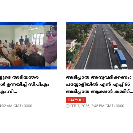
കളുടെ അടിയന്തര
അടിപ്പാത അനുവദിക്കണം;
 ഉന്നയിച്ച് സിപിഎം
പയ്യോളിയിൽ എൻ എച്ച് 66
എം.വി...
അടിപ്പാത ആക്ഷൻ കമ്മിറ്..
PAYYOLI
, 4:02 AM GMT+0000
FEB 7, 2026, 2:48 PM GMT+0000