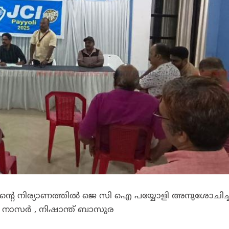
ന്ദന്റെ നിര്യാണത്തിൽ ജെ സി ഐ പയ്യോളി അനുശോചിച്ച
ി നാസർ , നിഷാന്ത് ബാസുര