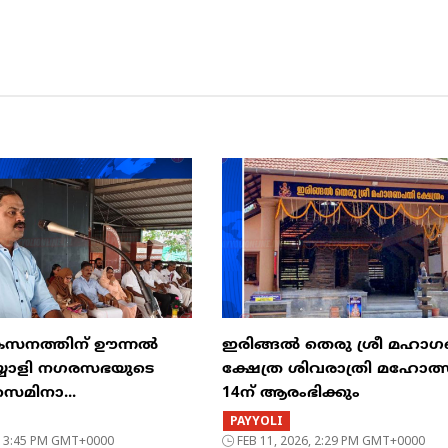
കസനത്തിന് ഊന്നൽ
ഇരിങ്ങൽ തെരു ശ്രീ മഹ
്യോളി നഗരസഭയുടെ
ക്ഷേത്ര ശിവരാത്രി മഹോത
െമിനാ...
14ന് ആരംഭിക്കും
PAYYOLI
6, 3:45 PM GMT+0000
FEB 11, 2026, 2:29 PM GMT+0000