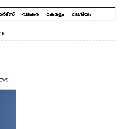
ർട്സ്
വടകര
കേരളം
ദേശീയം
ചു
EWS :