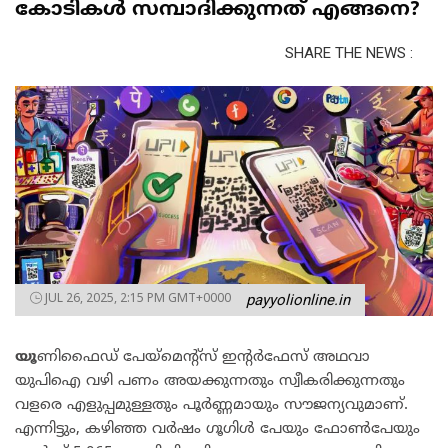
കോടികള്‍ സമ്പാദിക്കുന്നത് എങ്ങനെ?
SHARE THE NEWS :
JUL 26, 2025, 2:15 PM GMT+0000
payyolionline.in
യൂ
ണിഫൈഡ് പേയ്മെന്റ്സ് ഇന്റര്‍ഫേസ് അഥവാ
യുപിഐ വഴി പണം അയക്കുന്നതും സ്വീകരിക്കുന്നതും
വളരെ എളുപ്പമുള്ളതും പൂര്‍ണ്ണമായും സൗജന്യവുമാണ്.
എന്നിട്ടും, കഴിഞ്ഞ വര്‍ഷം ഗൂഗിള്‍ പേയും ഫോണ്‍പേയും