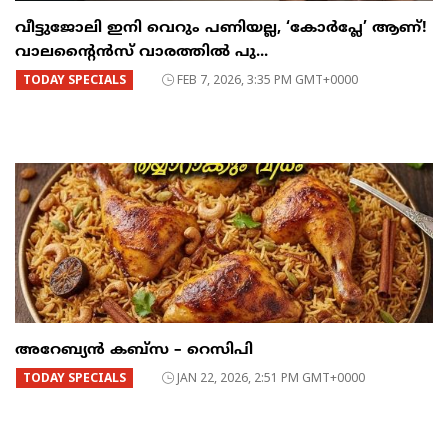
വീട്ടുജോലി ഇനി വെറും പണിയല്ല, ‘കോർപ്ലേ’ ആണ്!
വാലന്റൈൻസ് വാരത്തിൽ പു...
TODAY SPECIALS
FEB 7, 2026, 3:35 PM GMT+0000
അറേബ്യൻ കബ്സ – റെസിപി
TODAY SPECIALS
JAN 22, 2026, 2:51 PM GMT+0000