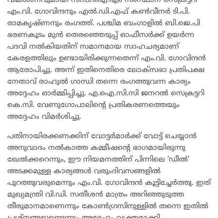
വിമർശനവുമായി സി.പി.ഐ.എം സംസ്ഥാന സെക്രട്ടറി
എം.വി. ഗോവിന്ദനും എൽ.ഡി.എഫ് കൺവീനർ ടി.പി.
രാമകൃഷ്ണനും രംഗത്ത്. പശ്ചിമ ബംഗാളിൽ ബി.ജെ.പി
ഭരണകൂടം മുൻ തെരഞ്ഞെടുപ്പ് ഓഫീസർക്ക് ഉയർന്ന
പദവി നൽകിയതിന് സമാനമായ സാഹചര്യമാണ്
കേരളത്തിലും ഉണ്ടായിരിക്കുന്നതെന്ന് എം.വി. ഗോവിന്ദൻ
ആരോപിച്ചു. അന്ന് ഇതിനെതിരെ ലോക്സഭാ പ്രതിപക്ഷ
നേതാവ് രാഹുൽ ഗാന്ധി തന്നെ രംഗത്തുവന്ന കാര്യം
അദ്ദേഹം ഓർമ്മിപ്പിച്ചു. എ.ഐ.സി.സി ജനറൽ സെക്രട്ടറി
കെ.സി. വേണുഗോപാലിന്റെ പ്രതികരണത്തെയും
അദ്ദേഹം വിമർശിച്ചു.
​പതിനായിരക്കണക്കിന് വോട്ടർമാർക്ക് വോട്ട് ചെയ്യാൻ
അനുവാദം നൽകാത്ത കമ്മീഷന്റെ ഭാഗമായിരുന്നു
ഖേൽക്കറെന്നും, ഈ നിയമനത്തിന് പിന്നിലെ ‘ഡീൽ’
അടക്കമുള്ള കാര്യങ്ങൾ വരുംദിവസങ്ങളിൽ
പുറത്തുവരുമെന്നും എം.വി. ഗോവിന്ദൻ കൂട്ടിച്ചേർത്തു. ഇത്
മുഖ്യമന്ത്രി വി.ഡി. സതീശൻ മാത്രം അറിഞ്ഞുടുത്ത
തീരുമാനമാണെന്നും കോൺഗ്രസിനുള്ളിൽ തന്നെ ഇതിൽ