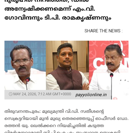
ദുരൂഹത നിറഞ്ഞത്; ഡീൽ
അന്വേഷിക്കണമെന്ന് എം.വി.
ഗോവിന്ദനും ടി.പി. രാമകൃഷ്ണനും
SHARE THE NEWS :
MAY 24, 2026, 7:12 AM GMT+0000
payyolionline.in
തിരുവനന്തപുരം: മുഖ്യമന്ത്രി വി.ഡി. സതീശന്റെ
സെക്രട്ടറിയായി മുൻ മുഖ്യ തെരഞ്ഞെടുപ്പ് ഓഫീസർ ഡോ.
രത്തൻ യു. ഖേൽക്കറെ നിയമിച്ചതിൽ കടുത്ത