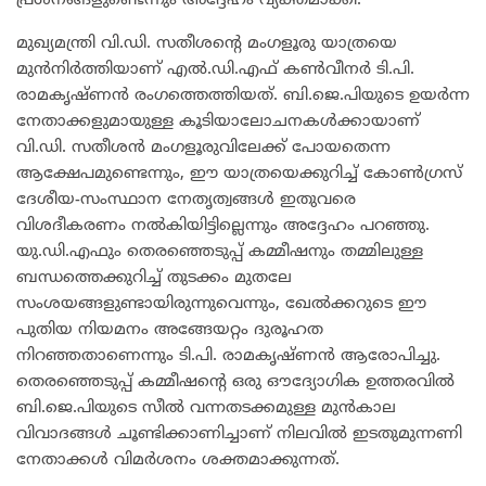
പ്രശ്നങ്ങളുണ്ടെന്നും അദ്ദേഹം വ്യക്തമാക്കി.
​മുഖ്യമന്ത്രി വി.ഡി. സതീശന്റെ മംഗളൂരു യാത്രയെ
മുൻനിർത്തിയാണ് എൽ.ഡി.എഫ് കൺവീനർ ടി.പി.
രാമകൃഷ്ണൻ രംഗത്തെത്തിയത്. ബി.ജെ.പിയുടെ ഉയർന്ന
നേതാക്കളുമായുള്ള കൂടിയാലോചനകൾക്കായാണ്
വി.ഡി. സതീശൻ മംഗളൂരുവിലേക്ക് പോയതെന്ന
ആക്ഷേപമുണ്ടെന്നും, ഈ യാത്രയെക്കുറിച്ച് കോൺഗ്രസ്
ദേശീയ-സംസ്ഥാന നേതൃത്വങ്ങൾ ഇതുവരെ
വിശദീകരണം നൽകിയിട്ടില്ലെന്നും അദ്ദേഹം പറഞ്ഞു.
യു.ഡി.എഫും തെരഞ്ഞെടുപ്പ് കമ്മീഷനും തമ്മിലുള്ള
ബന്ധത്തെക്കുറിച്ച് തുടക്കം മുതലേ
സംശയങ്ങളുണ്ടായിരുന്നുവെന്നും, ഖേൽക്കറുടെ ഈ
പുതിയ നിയമനം അങ്ങേയറ്റം ദുരൂഹത
നിറഞ്ഞതാണെന്നും ടി.പി. രാമകൃഷ്ണൻ ആരോപിച്ചു.
തെരഞ്ഞെടുപ്പ് കമ്മീഷന്റെ ഒരു ഔദ്യോഗിക ഉത്തരവിൽ
ബി.ജെ.പിയുടെ സീൽ വന്നതടക്കമുള്ള മുൻകാല
വിവാദങ്ങൾ ചൂണ്ടിക്കാണിച്ചാണ് നിലവിൽ ഇടതുമുന്നണി
നേതാക്കൾ വിമർശനം ശക്തമാക്കുന്നത്.