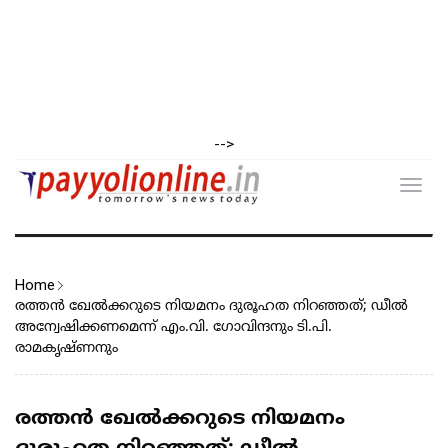
-->
Toggl
navig
Home
രത്തൻ ഖേൽക്കറുടെ നിയമനം ദുരൂഹത നിറഞ്ഞത്; ഡീൽ
അന്വേഷിക്കണമെന്ന് എം.വി. ഗോവിന്ദനും ടി.പി.
രാമകൃഷ്ണനും
രത്തൻ ഖേൽക്കറുടെ നിയമനം