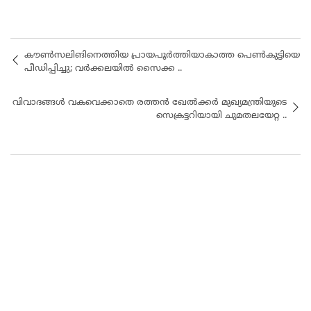
കൗൺസലിങിനെത്തിയ പ്രായപൂർത്തിയാകാത്ത പെൺകുട്ടിയെ
പീഡിപ്പിച്ചു; വർക്കലയിൽ സൈക്ക ..
വിവാദങ്ങൾ വകവെക്കാതെ രത്തൻ ഖേൽക്കർ മുഖ്യമന്ത്രിയുടെ
സെക്രട്ടറിയായി ചുമതലയേറ്റ ..