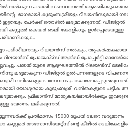
 നൽകുന്ന പദ്ധതി സംസ്ഥാനത്ത് ആരംഭിക്കുകയാണ
്പയിന്‍റെ ഭാഗമായി കുടുംബശ്രീയും റിലയൻസുമായി നട
ത്രയും പേർക്ക് തൊഴിൽ ലഭ്യമാക്കുന്നത്. ഡിജിറ്റൽ
യി കസ്റ്റമർ കെയർ ടെലി കോളിംഗും ഉൾപ്പെടെയുള്ള
പരിഗണിക്കുക.
് എല്ലാ പരിശീലനവും റിലയൻസ് നൽകും, ആകർഷകമായ
 റിലയൻസ് പ്രോജക്ട്സ് ആൻഡ് പ്രോപ്പർട്ടി മാനേജ്മെന
പുവച്ചു. പദ്ധതിയുടെ ആദ്യഘട്ടത്തിൽ റിലയൻസ് ടെലി
നു ലഭ്യമാകുന്ന ഡിജിറ്റൽ ഉൽപന്നങ്ങളുടെ വിപണനവും
ബശ്രീ വനിതകളുടെ സേവനം പ്രയോജനപ്പെടുത്തുന്നത്
ായി യോഗ്യരായ കുടുംബശ്രീ വനിതകളുടെ പട്ടിക 
്യമാക്കും. ഫ്രീലാൻസ് മാതൃകയിലായിരിക്കും ഇവരുട
ള്ള വേതനം ലഭിക്കുന്നത്.
്നവർക്ക് പ്രതിമാസം 15000 രൂപയിലേറെ വരുമാനം
ജിയോ കസ്റ്റമർ അസോസിയേറ്റ്സിന്റെ കീഴിൽ ടെലികോളിങ്