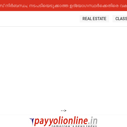
നിർബന്ധം; നടപടിയെടുക്കാത്ത ഉദ്യോ​ഗസ്ഥർക്കെതിരെ വകുപ
REAL ESTATE
CLASS
-->