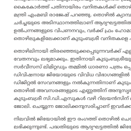
കൈകോർത്ത് പതിനായിരം വനിതകൾക്ക് തൊഴിൽ
മന്ത്രി എംമബി രാജേഷ് പറഞ്ഞു. തൊഴിൽ ക്യാമ
ചർച്ചയുടെ അടിസ്ഥാനത്തിലാണ് ആദ്യഘട്ടത്തിൽ ഇ
ഉൽപന്നങ്ങളുടെ വിപണനവും, വർക്ക് ഫ്രം ഹോമാ
തൊഴിലുകളിലേക്കാണ് കുടുംബശ്രീ വനിതകളെ 
തൊഴിലിനായി തിരഞ്ഞെടുക്കപ്പെടുന്നവർക്ക
വേതനവും ലഭ്യമാക്കും. ഇതിനായി കുടുംബശ്രീയും
സർവീസസ് ലിമിറ്റഡും തമ്മിൽ ധാരണാ പത്രം ഒപ്
ഡിവിഷനായ ജിയോയുടെ വിവിധ വിഭാഗങ്ങളിൽ നിന്
ഡിജിറ്റൽ സേവനങ്ങളും നൽകുന്നതിനാണ് കുടും
തൊഴിൽ അവസരങ്ങളുടെ എണ്ണത്തിന് അനുസൃതമ
കുടുംബശ്രീ സി.ഡി.എസുകൾ വഴി റിലയൻസിന് ലഭ
ജോലി. ചെയ്യുന്ന ജോലിക്കനുസരിച്ചാണ് ഇവർക്കു
നിലവിൽ ജിയോയിൽ ഈ രംഗത്ത് തൊഴിൽ ചെയ്യുന
ലഭിക്കുന്നുണ്ട്. പദ്ധതിയുടെ ആദ്യഘട്ടത്തിൽ 