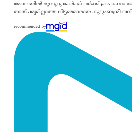
മേഖലയിൽ മുന്നൂറു പേർക്ക് വർക്ക് ഫ്രം ഹോം 
താത്പര്യമില്ലാത്ത വീട്ടമ്മമാരായ കുടുംബശ്
recommended by