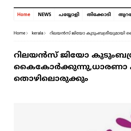
NEWS
Home
പയ്യോളി
തിക്കോടി
തുറയ
Home
kerala
റിലയൻസ് ജിയോ കുടുംബശ്രീയുമായി കൈക
റിലയൻസ് ജിയോ കുടുംബശ്
കൈകോർക്കുന്നു,ധാരണാ പത്
തൊഴിലൊരുക്കും