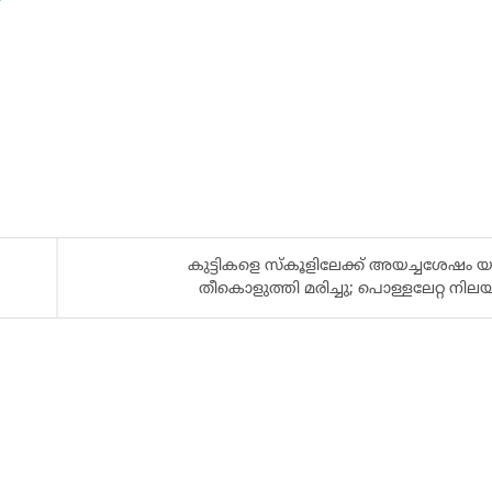
കുട്ടികളെ സ്കൂളിലേക്ക് അയച്ചശേഷം 
തീകൊളുത്തി മരിച്ചു; പൊള്ളലേറ്റ നിലയ