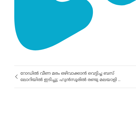
റോഡിൽ വീണ മരം ഒഴിവാക്കാൻ വെട്ടിച്ച ബസ്
ലോറിയിൽ ഇടിച്ചു; ഹുൻസൂരിൽ രണ്ടു മലയാളി ..