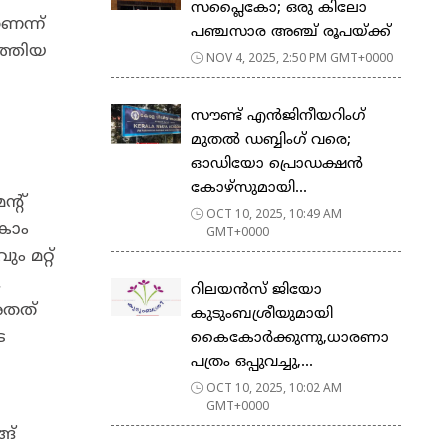
സപ്ലൈകോ; ഒരു കിലോ
െന്ന്
പഞ്ചസാര അഞ്ച് രൂപയ്ക്ക്
ത്തിയ
NOV 4, 2025, 2:50 PM GMT+0000
സൗണ്ട് എൻജിനീയറിംഗ്
മുതൽ ഡബ്ബിംഗ് വരെ;
ഓഡിയോ പ്രൊഡക്ഷൻ
കോഴ്‌സുമായി...
്റ്
OCT 10, 2025, 10:49 AM
കോം
GMT+0000
 മറ്റ്
.
റിലയൻസ് ജിയോ
അതത്
കുടുംബശ്രീയുമായി
െ
കൈകോർക്കുന്നു,ധാരണാ
പത്രം ഒപ്പുവച്ചു,...
OCT 10, 2025, 10:02 AM
GMT+0000
ങ്