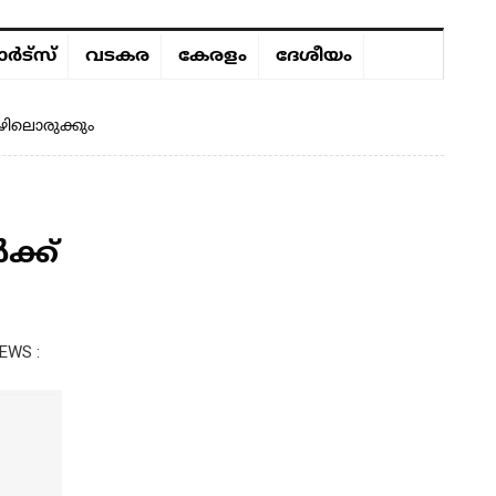
ർട്സ്
വടകര
കേരളം
ദേശീയം
ഴിലൊരുക്കും
ക്ക്
EWS :