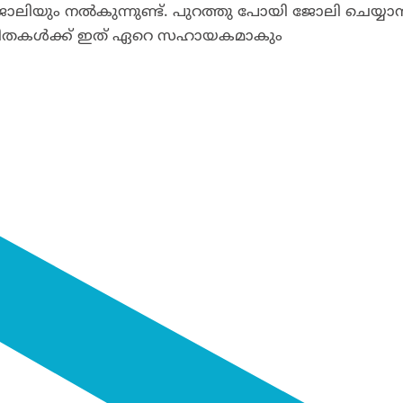
ജോലിയും നൽകുന്നുണ്ട്. പുറത്തു പോയി ജോലി ചെയ്യാ
രീ വനിതകൾക്ക് ഇത് ഏറെ സഹായകമാകും