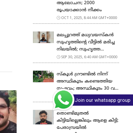
ആലോചന; 2000
രൂപയാക്കാൻ നീക്കം
OCT 1, 2025, 8:44 AM GMT+0000
മലപ്പുറത്ത് മധ്യവയസ്കൻ
സുഹൃത്തിന്‍റെ വീട്ടിൽ മരിച്ച
നിലയിൽ; സുഹൃത്ത...
SEP 30, 2025, 6:40 AM GMT+0000
സ്കൂള്‍ ഗ്രൗണ്ടിൽ നിന്ന്
അസ്ഥികൂടം കണ്ടെത്തിയ
സംഭവം; അസ്ഥികൂടം 30 വ...
SEP 21, 2025, 5:17 AM GMT+0000
Join our whatsapp group
തൊണ്ടിമുതല്‍
കിട്ടിയില്ലെങ്കിലും ആളെ കിട്ടി;
പേരാമ്പ്രയിൽ