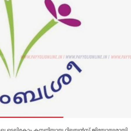
പ്രമുഖ ടെലികോം കമ്പനിയായ റിലയൻസ് ജിയോയുമായി