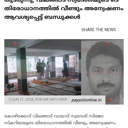
തുടരുന്നു; വിലങ്ങാട് സ്വദേശിയുടെ ടെ
തിരോധാനത്തിൽ വീണ്ടും അന്വേഷണം
ആവശ്യപ്പെട്ട് ബന്ധുക്കൾ
SHARE THE NEWS :
JUN 21, 2026, 9:58 AM GMT+0000
payyolionline.in
കോഴിക്കോട് വിലങ്ങാട് വായാട് സ്വദേശി സിജോ
സ്കറിയയുടെ തിരോധാനത്തിൽ വീണ്ടും അന്വേഷണം