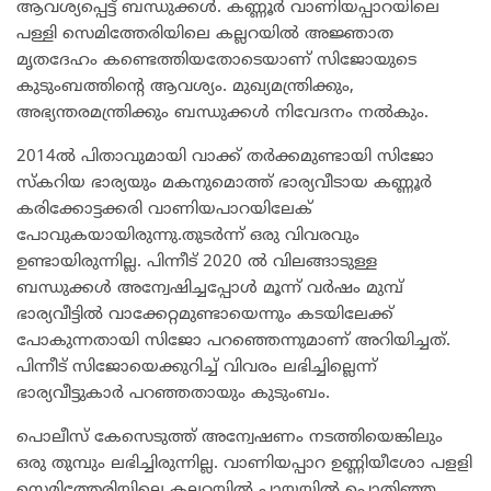
ആവശ്യപ്പെട്ട് ബന്ധുക്കൾ. കണ്ണൂർ വാണിയപ്പാറയിലെ
പള്ളി സെമിത്തേരിയിലെ കല്ലറയിൽ അജ്ഞാത
മൃതദേഹം കണ്ടെത്തിയതോടെയാണ് സിജോയുടെ
കുടുംബത്തിന്റെ ആവശ്യം. മുഖ്യമന്ത്രിക്കും,
അഭ്യന്തരമന്ത്രിക്കും ബന്ധുക്കൾ നിവേദനം നൽകും.
2014ൽ പിതാവുമായി വാക്ക് തർക്കമുണ്ടായി സിജോ
സ്കറിയ ഭാര്യയും മകനുമൊത്ത് ഭാര്യവീടായ കണ്ണൂർ
കരിക്കോട്ടക്കരി വാണിയപാറയിലേക്
പോവുകയായിരുന്നു.തുടർന്ന് ഒരു വിവരവും
ഉണ്ടായിരുന്നില്ല. പിന്നീട് 2020 ൽ വിലങ്ങാടുള്ള
ബന്ധുക്കൾ അന്വേഷിച്ചപ്പോൾ മൂന്ന് വർഷം മുമ്പ്
ഭാര്യവീട്ടിൽ വാക്കേറ്റമുണ്ടായെന്നും കടയിലേക്ക്
പോകുന്നതായി സിജോ പറഞ്ഞെന്നുമാണ് അറിയിച്ചത്.
പിന്നീട് സിജോയെക്കുറിച്ച് വിവരം ലഭിച്ചില്ലെന്ന്
ഭാര്യവീട്ടുകാർ പറഞ്ഞതായും കുടുംബം.
പൊലീസ് കേസെടുത്ത് അന്വേഷണം നടത്തിയെങ്കിലും
ഒരു തുമ്പും ലഭിച്ചിരുന്നില്ല. വാണിയപ്പാറ ഉണ്ണിയീശോ പളളി
സെമിത്തേരിയിലെ കല്ലറയിൽ പായയിൽ പൊതിഞ്ഞ