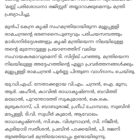
‘മണ്ണ് പരിശോധനാ രജിസ്റ്റർ’ തയ്യാറാക്കുമെന്നും മന്ത്രി
പ്രഖ്യാപിച്ചു.
മുൻപ് കേന്ദ്ര കൃഷി സഹമന്ത്രിയായിരുന്ന മുല്ലപ്പള്ളി
രാമചന്ദ്രന്റെ ഭരണനൈപുണ്യവും പരിചയസമ്പത്തും
മാർഗനിർദ്ദേശങ്ങളും കൃഷി മന്ത്രിയെന്ന നിലയിലുള്ള
തന്റെ മുന്നോട്ടുള്ള പ്രയാണത്തിന് വലിയ
സഹായകരമാവുമെന്ന് ടി. സിദ്ദിഖ് പറഞ്ഞു. മന്ത്രിയെന്ന
നിലയിലുള്ള അദ്ദേഹത്തിന്റെ എല്ലാ പ്രവർത്തനങ്ങൾക്കും
മുല്ലപ്പള്ളി രാമചന്ദ്രൻ പൂർണ്ണ പിന്തുണ വാഗ്ദാനം ചെയ്തു.
യു.ഡി.എഫ്. നേതാക്കളായ വി.എം. ചന്ദ്രൻ, ഐ. മൂസ,
ആർ. ഷഹീൻ, കാവിൽ രാധാകൃഷ്ണൻ, ബവിത്ത്
മലോൽ, പുറന്തോടത്ത് സുകുമാരൻ, കെ.കെ.
മുരുകദാസ്, പി. ബാബുരാജ്, പ്രദീപ് ചോമ്പാല, സുബിൻ
മടപ്പള്ളി, ടി.വി. സുധീർ കുമാർ, ആവോലം
രാധാകൃഷ്ണൻ, സി.കെ. വിശ്വനാഥൻ, സി. നിജീൻ,
കുരിയാടി സതീശൻ, പ്രബിൻ പാക്കയിൽ, പി. രജനി
തുടങ്ങിയവർ മന്ത്രിയോടൊപ്പം ഉണ്ടായിരുന്നു.