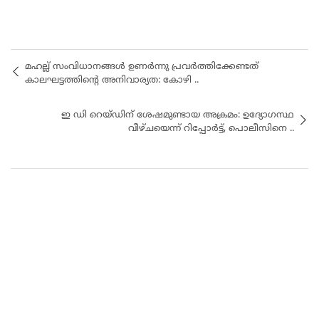
മഹല്ല് സംവിധാനങ്ങൾ ഉണർന്നു പ്രവർത്തിക്കേണ്ടത്
കാലഘട്ടത്തിന്റെ അനിവാര്യത: കോഴി ..
ഇ ഡി റെയ്ഡിന് ശേഷമുണ്ടായ അക്രമം: ഉദ്യോഗസ്ഥ
വീഴ്ചയെന്ന് റിപ്പോർട്ട്, പൊലീസിനെ ..