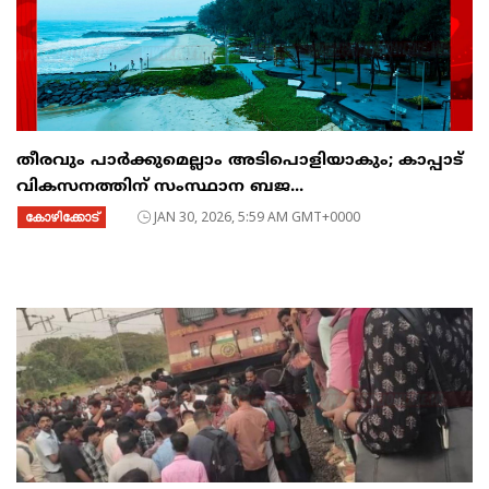
തീരവും പാർക്കുമെല്ലാം അടിപൊളിയാകും; കാപ്പാട്
വികസനത്തിന് സംസ്ഥാന ബജ...
കോഴിക്കോട്
JAN 30, 2026, 5:59 AM GMT+0000