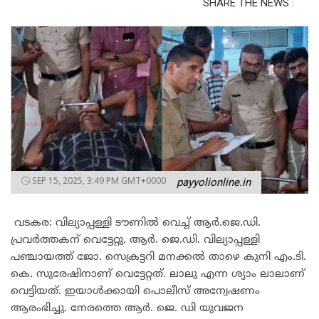
SHARE THE NEWS :
SEP 15, 2025, 3:49 PM GMT+0000
payyolionline.in
വടകര: വില്യാപ്പള്ളി ടൗണിൽ വെച്ച് ആർ.ജെ.ഡി.
പ്രവർത്തകന് വെട്ടേറ്റു. ആർ. ജെ.ഡി. വില്യാപ്പള്ളി
പഞ്ചായത്ത് ജോ. സെക്രട്ടറി മനക്കൽ താഴെ കുനി എം.ടി.
കെ. സുരേഷിനാണ് വെട്ടേറ്റത്. ലാലു എന്ന ശ്യാം ലാലാണ്
വെട്ടിയത്. ഇയാൾക്കായി പൊലീസ് അന്വേഷണം
ആരംഭിച്ചു. നേരത്തെ ആർ. ജെ. ഡി യുവജന