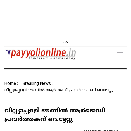
-->
Toggl
navig
Home
Breaking News
വില്ല്യാപ്പള്ളി ടൗണിൽ ആ‍ർ‍ജെഡി പ്രവർത്തകന് വെട്ടേറ്റു
വില്ല്യാപ്പള്ളി ടൗണിൽ ആ‍ർ‍ജെഡി
പ്രവർത്തകന് വെട്ടേറ്റു