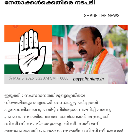
നേതാക്കൾക്കെതിരെ നടപടി
SHARE THE NEWS :
MAY 8, 2026, 8:33 AM GMT+0000
payyolionline.in
ഇടുക്കി : ​സംസ്ഥാനത്ത് മുഖ്യമന്ത്രിയെ
നിശ്ചയിക്കുന്നതുമായി ബന്ധപ്പെട്ട ചർച്ചകൾ
പുരോഗമിക്കവെ, പാർട്ടി നിർദ്ദേശം ലംഘിച്ച് പരസ്യ
പ്രകടനം നടത്തിയ നേതാക്കൾക്കെതിരെ ഇടുക്കി
ഡി.സി.സി നടപടിയെടുത്തു. വി.ഡി. സതീശന്
അനുകൂലമായി പ്രചാരണം നടത്തിയ ഡി.സി.സി ജനറൽ