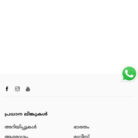
പ്രധാന ലിങ്കുകൾ
അറിയിപ്പുകള്‍
ഭാരതം
ആരോഗ്യം
മൂവീസ്