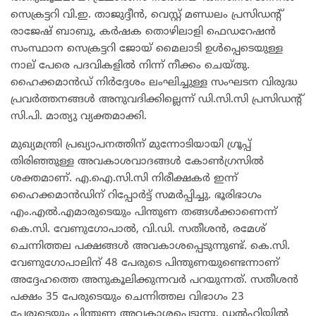
സെക്രട്ടറി വി.ഇ. താജുദ്ദീൻ, വെസ്റ്റ് മണ്ഡലം പ്രസിഡന്റ്
രാജേഷ് ബാബു, കർഷക തൊഴിലാളി ഫെഡറേഷൻ
സംസ്ഥാന സെക്രട്ടറി ജോയ് മൈലാടി ഉൾപ്പെടെയുള്ള
നാല് പേരെ പദവികളിൽ നിന്ന് നീക്കം ചെയ്തു.
ഹൈക്കമാൻഡ് നിർദ്ദേശം ലംഘിച്ചുള്ള സംഘടന വിരുദ്ധ
പ്രവർത്തനങ്ങൾ അനുവദിക്കില്ലെന്ന് ഡി.സി.സി പ്രസിഡന്റ്
സി.പി. മാത്യു വ്യക്തമാക്കി.
​മുഖ്യമന്ത്രി പ്രഖ്യാപനത്തിന് മുന്നോടിയായി ഗ്രൂപ്പ്
തിരിഞ്ഞുള്ള അവകാശവാദങ്ങൾ കോൺഗ്രസിൽ
ശക്തമാണ്. എ.ഐ.സി.സി നിരീക്ഷകർ ഇന്ന്
ഹൈക്കമാൻഡിന് റിപ്പോർട്ട് സമർപ്പിച്ചു. ഭൂരിഭാഗം
എം.എൽ.എമാരുടെയും പിന്തുണ തങ്ങൾക്കാണെന്ന്
കെ.സി. വേണുഗോപാൽ, വി.ഡി. സതീശൻ, രമേശ്
ചെന്നിത്തല പക്ഷങ്ങൾ അവകാശപ്പെടുന്നുണ്ട്. കെ.സി.
വേണുഗോപാലിന് 48 പേരുടെ പിന്തുണയുണ്ടെന്നാണ്
അദ്ദേഹത്തെ അനുകൂലിക്കുന്നവർ പറയുന്നത്. സതീശൻ
പക്ഷം 35 പേരുടെയും ചെന്നിത്തല വിഭാഗം 23
പേരുടെയും പിന്തുണ അവകാശപ്പെടുന്നു. ഡൽഹിയിൽ