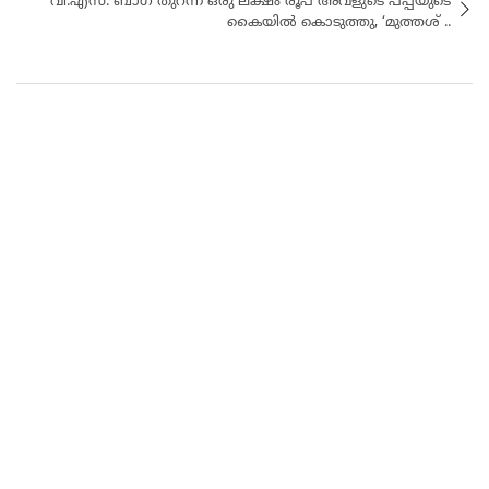
വി.എസ്. ബാഗ് തുറന്ന് ഒരു ലക്ഷം രൂപ അവളുടെ പപ്പയുടെ
കൈയില്‍ കൊടുത്തു, ‘മുത്തശ് ..