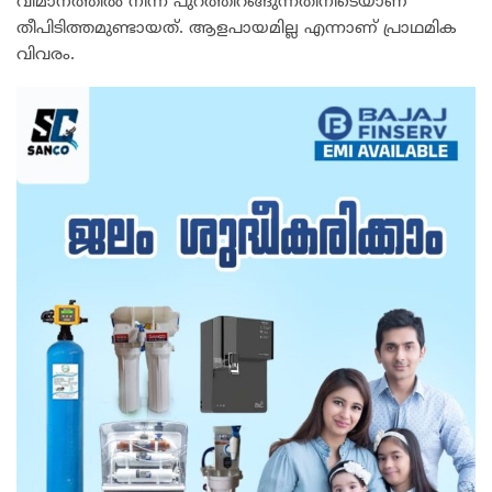
വിമാനത്തിൽ നിന്ന് പുറത്തിറങ്ങുന്നതിനിടെയാണ്
തീപിടിത്തമുണ്ടായത്. ആളപായമില്ല എന്നാണ് പ്രാഥമിക
വിവരം.