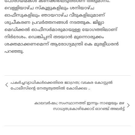
പോരായ്മകൾ കണക്കിലെടുത്താണ് തീരുമാനം.
വെള്ളിയാഴ്ച സ്കൂളുകളിലും ശനിയാഴ്ച
ഓഫീസുകളിലും ഞായറാഴ്ച വീടുകളിലുമാണ്
ശുചീകരണ പ്രവർത്തനങ്ങൾ നടത്തുക. ജില്ലാ
മെഡിക്കൽ ഓഫീസർമാരുമായുള്ള യോഗത്തിലാണ്
നിർദേശം. ഡെങ്കിപ്പനി തടയാൻ മുന്നൊരുക്കം
ശക്തമാക്കണമെന്ന് ആരോഗ്യമന്ത്രി കെ മുരളീധരൻ
പറഞ്ഞു.
പകർച്ചവ്യാധികൾക്കെതിരെ ജാഗ്രത; വടകര കോസ്റ്റൽ
പോലീസിന്റെ നേതൃത്വത്തിൽ കോടിക്കല ..
കാലവർഷം; സംസ്ഥാനത്ത് ഇന്നും നാളെയും മഴ
സാധ്യത,കോഴിക്കോട് ഓറഞ്ച് അലർട്ട്