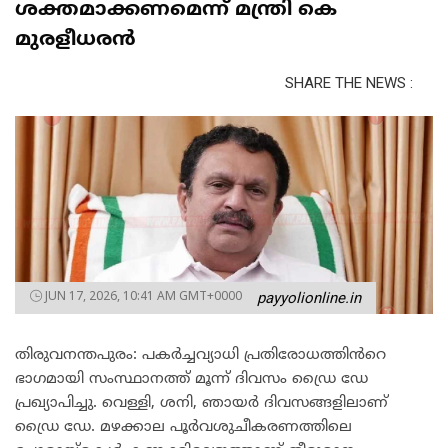
ശക്തമാക്കണമെന്ന് മന്ത്രി കെ
മുരളീധരൻ
SHARE THE NEWS :
JUN 17, 2026, 10:41 AM GMT+0000
payyolionline.in
തിരുവനന്തപുരം: പകർച്ചവ്യാധി പ്രതിരോധത്തിൻറെ
ഭാഗമായി സംസ്ഥാനത്ത് മൂന്ന് ദിവസം ഡ്രൈ ഡേ
പ്രഖ്യാപിച്ചു. വെള്ളി, ശനി, ഞായർ ദിവസങ്ങളിലാണ്
ഡ്രൈ ഡേ. മഴക്കാല പൂർവശുചീകരണത്തിലെ