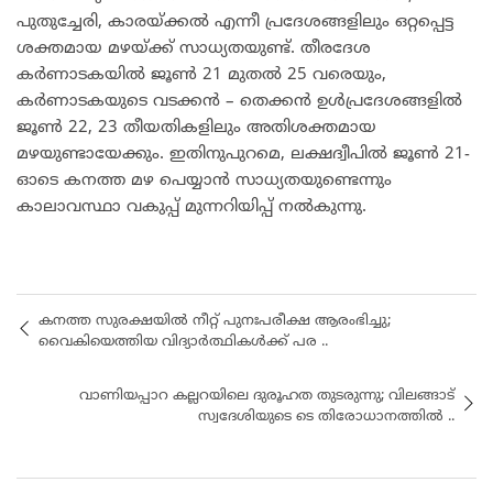
പുതുച്ചേരി, കാരയ്ക്കൽ എന്നീ പ്രദേശങ്ങളിലും ഒറ്റപ്പെട്ട
ശക്തമായ മഴയ്ക്ക് സാധ്യതയുണ്ട്. തീരദേശ
കർണാടകയിൽ ജൂൺ 21 മുതൽ 25 വരെയും,
കർണാടകയുടെ വടക്കൻ – തെക്കൻ ഉൾപ്രദേശങ്ങളിൽ
ജൂൺ 22, 23 തീയതികളിലും അതിശക്തമായ
മഴയുണ്ടായേക്കും. ഇതിനുപുറമെ, ലക്ഷദ്വീപിൽ ജൂൺ 21-
ഓടെ കനത്ത മഴ പെയ്യാൻ സാധ്യതയുണ്ടെന്നും
കാലാവസ്ഥാ വകുപ്പ് മുന്നറിയിപ്പ് നൽകുന്നു.
കനത്ത സുരക്ഷയിൽ നീറ്റ് പുനഃപരീക്ഷ ആരംഭിച്ചു;
വൈകിയെത്തിയ വിദ്യാർത്ഥികൾക്ക് പര ..
വാണിയപ്പാറ കല്ലറയിലെ ദുരൂഹത തുടരുന്നു; വിലങ്ങാട്
സ്വദേശിയുടെ ടെ തിരോധാനത്തിൽ ..