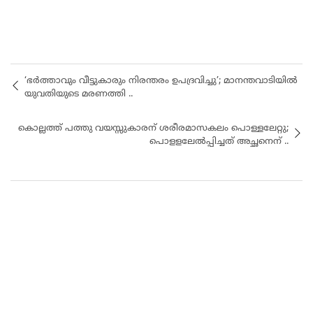
‘ഭർത്താവും വീട്ടുകാരും നിരന്തരം ഉപദ്രവിച്ചു’; മാനന്തവാടിയിൽ
യുവതിയുടെ മരണത്തി ..
കൊല്ലത്ത് പത്തു വയസ്സുകാരന് ശരീരമാസകലം പൊള്ളലേറ്റു;
പൊളളലേൽപ്പിച്ചത് അച്ഛനെന് ..