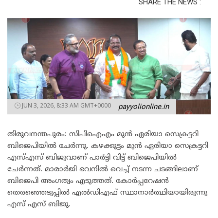
SHARE THE NEWS :
JUN 3, 2026, 8:33 AM GMT+0000
payyolionline.in
തിരുവനന്തപുരം: സിപിഐഎം മുൻ ഏരിയാ സെക്രട്ടറി
ബിജെപിയിൽ ചേർന്നു. കഴക്കൂട്ടം മുൻ ഏരിയാ സെക്രട്ടറി
എസ്എസ് ബിജുവാണ് പാർട്ടി വിട്ട് ബിജെപിയിൽ
ചേർന്നത്. മാരാർജി ഭവനിൽ വെച്ച് നടന്ന ചടങ്ങിലാണ്
ബിജെപി അംഗത്വം എടുത്തത്. കോർപ്പറേഷൻ
തെരഞ്ഞെടുപ്പിൽ എൽഡിഎഫ് സ്ഥാനാർത്ഥിയായിരുന്നു
എസ് എസ് ബിജു.