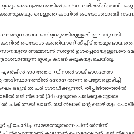
. ദൃശ്യം അന്വേഷണത്തിൽ പ്രധാന വഴിത്തിരിവായി. ഒരു
േക്കെത്തുകയും വെളുത്ത കാനിൽ പെട്രോൾവാങ്ങി നടന്ന
ൾ വാങ്ങുന്നതായാണ് ദൃശ്യത്തിലുള്ളത്. ഈ യുവതി
റിൽ പെട്രോൾ കത്തിയാണ് തീപ്പിടിത്തമുണ്ടായതെന്
സോനയുടെ അമ്മാവൻ സത്യൻ ഉൾപ്പെടെയുള്ളവരെ മേപ്പ
്രോൾവാങ്ങുന്ന ദൃശ്യം കാണിക്കുകയുംചെയ്തു.
ത്. എൻജിൻ ഭാഗത്തോ, ഡീസൽ ടാങ്ക് ഭാഗത്തോ
ത്തിന്റെ അടിസ്ഥാനത്തിൽ സോന തന്നെ പെട്രോളൊഴിച്ച്
 ഒടുവിൽ പരിശോധിക്കുന്നത്. തീപ്പിടിത്തത്തിൽ
ുംചാലിൽ രജിൻലാൽ (34) ഗുരുതര പരിക്കുകളോടെ
ൽ ചികിത്സയിലാണ്. രജിൻലാലിന്റെ മൊഴിയും പോലീ
ിച്ച് ചോദിച്ച സമയത്തുതന്നെ പിന്നിൽനിന്ന്
ന്റെ പിൻഭാഗത്താണ് കൂടുതൽ പൊള്ളലേറ്റത്. രജിൻലാല