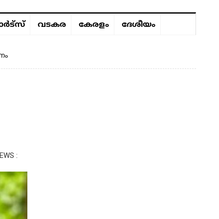
ർട്സ്
വടകര
കേരളം
ദേശീയം
ണം
EWS :