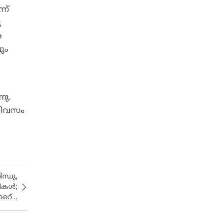
ന്
ു
േ
ും
നു.
ദിവസം
ന്ധു,
ളികൾ;
റ് ..