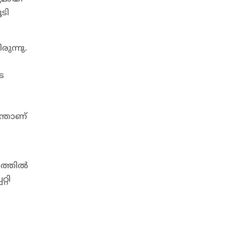
ടി
ുന്നു.
െ
ന്താണ്
രത്തിൽ
്റി