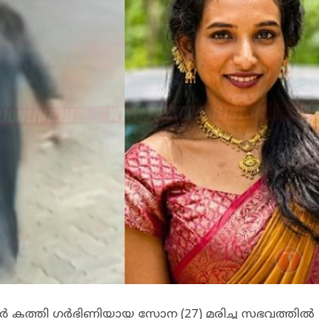
കാർ കത്തി ഗർഭിണിയായ സോന (27) മരിച്ച സഭവത്തിൽ