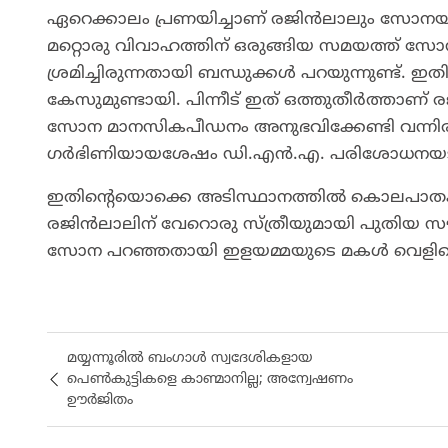
ഏറെക്കാലം പ്രണയിച്ചാണ് രജിൻലാലും സോന
മറ്റൊരു വിവാഹത്തിന് ഒരുങ്ങിയ സമയത്ത് സോ
ശ്രമിച്ചിരുന്നതായി ബന്ധുക്കൾ പറയുന്നുണ്
കേസുമുണ്ടായി. പിന്നീട് ഇത് ഒത്തുതീർത്ത
സോന മാനസികപീഡനം അനുഭവിക്കേണ്ടി വന്നിരു
ഗർഭിണിയായശേഷം ഡി.എൻ.എ. പരിശോധനയടക്ക
ഇതിന്റെയൊക്കെ അടിസ്ഥാനത്തിൽ കൊലപാതകമാ
രജിൻലാലിന് വേറൊരു സ്ത്രീയുമായി പുതിയ സ
സോന പറഞ്ഞതായി ഇളയമ്മയുടെ മകൾ വെളിപ്പെട
മയ്യന്നൂരിൽ ബംഗാൾ സ്വദേശികളായ
പെൺകുട്ടികളെ കാണ്മാനില്ല; അന്വേഷണം
ഊർജിതം