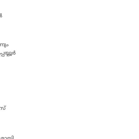
ു
നും
യ്യൂർ
സ്
ുമായി