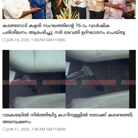
കടത്തനാട് കളരി സംഘത്തിൻ്റെ 76-ാം വാർഷിക
പരിശീലനം ആരംഭിച്ചു; നടി രേവതി ഉദ്ഘാടനം ചെയ്തു
JUN 16, 2025, 1:08 PM GMT+0000
വടകരയിൽ നിർത്തിയിട്ട കാറിനുള്ളിൽ തോക്ക് കണ്ടെത്തി;
അന്വേഷണം
JUN 11, 2025, 7:49 AM GMT+0000