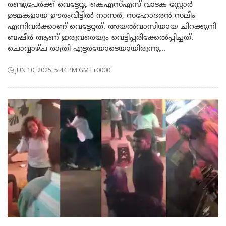
രണ്ടുപേർക്ക് വെട്ടേറ്റു. കെഎസ്എസ് വാടക സ്റ്റോർ
ഉടമകളായ ഊരംവീട്ടിൽ നാസർ, സഹോദരൻ സലീം
എന്നിവർക്കാണ് വെട്ടേറ്റത്. അയൽവാസിയായ ചിറക്കുനി
ബഷീർ ആണ് ഇരുവരെയും വെട്ടിപ്പരിക്കേൽപ്പിച്ചത്.
ചൊവ്വാഴ്ച രാത്രി എട്ടരയോടെയായിരുന്നു...
JUN 10, 2025, 5:44 PM GMT+0000