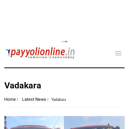
-->
Toggl
navig
Vadakara
Home
Latest News
Vadakara