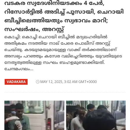
വടകര സ്വദേശിനിയടക്കം 4 പേർ,
റിസോർട്ടിൽ അടിച്ച് പൂസായി, ചെറായി
ബീച്ചിലെത്തിയതും സ്വഭാവം മാറി;
സംഘർഷം, അറസ്റ്റ്
കൊച്ചി: കൊച്ചി ചെറായി ബീച്ചിൽ മദ്യലഹരിയിൽ
അതിക്രമം നടത്തിയ നാല് പേരെ പൊലീസ് അറസ്റ്റ്
ചെയ്തു. കടയുടമയുമായുള്ള വാക്ക് തർക്കത്തിലാണ്
അസഭ്യം പറഞ്ഞും കസേര വലിച്ചെറിഞ്ഞും യുവതിയുടെ
നേതൃത്വത്തിലുള്ള സംഘം ബഹളമുണ്ടാക്കിയത്.
ചേന്ദമംഗലം...
VADAKARA
MAY 12, 2025, 3:02 AM GMT+0000