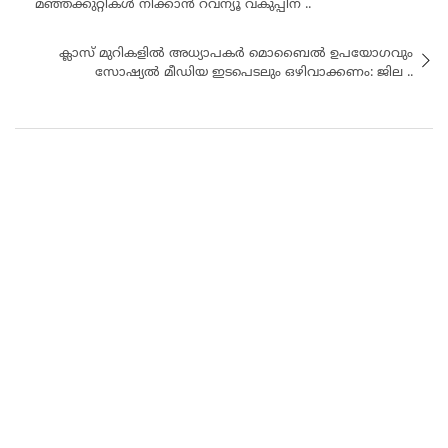
മഞ്ഞക്കുറ്റികൾ നീക്കാൻ റവന്യൂ വകുപ്പിന് ..
ക്ലാസ് മുറികളിൽ അധ്യാപകർ മൊബൈൽ ഉപയോഗവും
സോഷ്യൽ മീഡിയ ഇടപെടലും ഒഴിവാക്കണം: ജില ..