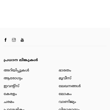
പ്രധാന ലിങ്കുകൾ
അറിയിപ്പുകള്‍
ഭാരതം
ആരോഗ്യം
മൂവീസ്
ഇവന്റ്സ്
ലേഖനങ്ങള്‍
കേരളം
ലോകം
ചരമം
വാണിജ്യം
പ്രാദേശികം
വിദ്യാഭ്യാസം