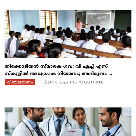
തിക്കോടിയൻ സ്മാരക ഗവ: വി എച്ച് എസ്
സ്കൂളിൽ അധ്യാപക നിയമനം; അഭിമുഖം ...
വിദ്യാഭ്യാസം
JAN 8, 2026, 1:15 PM GMT+0000