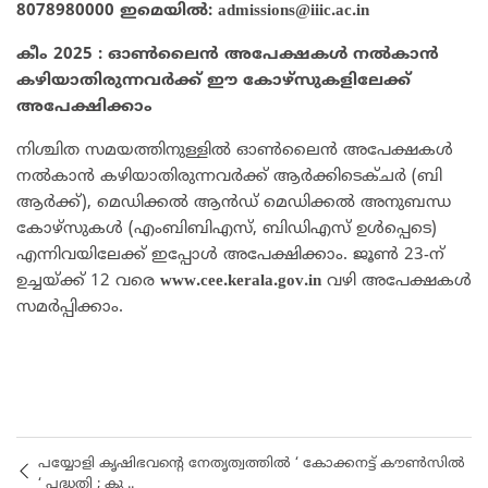
8078980000 ഇമെയില്‍:
admissions@iiic.ac.in
കീം 2025 : ഓൺലൈൻ അപേക്ഷകൾ നൽകാൻ
കഴിയാതിരുന്നവർക്ക് ഈ കോഴ്‌സുകളിലേക്ക്
അപേക്ഷിക്കാം
നിശ്ചിത സമയത്തിനുള്ളിൽ ഓൺലൈൻ അപേക്ഷകൾ
നൽകാൻ കഴിയാതിരുന്നവർക്ക് ആർക്കിടെക്ചർ (ബി
ആർക്ക്), മെഡിക്കൽ ആൻഡ് മെഡിക്കൽ അനുബന്ധ
കോഴ്സുകൾ (എംബിബിഎസ്, ബിഡിഎസ് ഉൾപ്പെടെ)
എന്നിവയിലേക്ക് ഇപ്പോൾ അപേക്ഷിക്കാം. ജൂൺ 23-ന്
ഉച്ചയ്ക്ക് 12 വരെ
www.cee.kerala.gov.in
വഴി അപേക്ഷകൾ
സമർപ്പിക്കാം.
പയ്യോളി കൃഷിഭവന്റെ നേതൃത്വത്തിൽ ‘ കോക്കനട്ട് കൗൺസിൽ
‘ പദ്ധതി ; കു ..