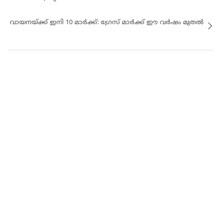
വായനയ്ക്ക് ഇനി 10 മാർക്ക്: ഗ്രേസ് മാർക്ക് ഈ വർഷം മുതൽ