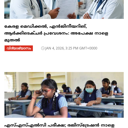
കേരള മെഡിക്കൽ, എൻജിനീയറിങ്,
ആർക്കിടെക്ചർ പ്രവേശനം: അപേക്ഷ നാളെ
മുതൽ
വിദ്യാഭ്യാസം
JAN 4, 2026, 3:25 PM GMT+0000
എസ്എസ്എൽസി പരീക്ഷ; രജിസ്ട്രേഷൻ നാളെ