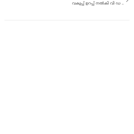
വകുപ്പ് ഉറപ്പ് നൽകി വി ഡ ..