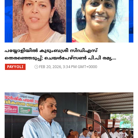
പയ്യോളിയിൽ കുടുംബശ്രീ സിഡിഎസ്
തെരഞ്ഞെടുപ്പ്; ചെയർപേഴ്സൺ പി.പി രമ്യ,...
PAYYOLI
FEB 20, 2026, 3:34 PM GMT+0000