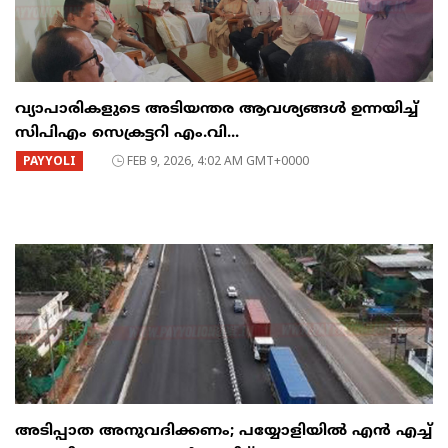
വ്യാപാരികളുടെ അടിയന്തര ആവശ്യങ്ങൾ ഉന്നയിച്ച്
സിപിഎം സെക്രട്ടറി എം.വി...
PAYYOLI
FEB 9, 2026, 4:02 AM GMT+0000
അടിപ്പാത അനുവദിക്കണം; പയ്യോളിയിൽ എൻ എച്ച്