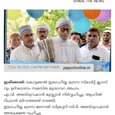
SHARE THE NEWS :
JUL 29, 2025, 2:42 PM GMT+0000
payyolionline.in
ഇരിങ്ങൽ:
കോട്ടക്കൽ ഇലാഹിയ്യ മദ്രസ സ്മാർട്ട് ക്ലാസ്
റൂം ഉദ്ഘാടനം സമസ്ത മുശാവറ അംഗം
എ.വി. അബ്ദുറഹ്മാൻ മുസ്ല്യാർ നിർവ്വഹിച്ചു. ആഹിൽ
റിഫാൻ ഖിറാഅത്ത് നടത്തി.
ഇലാഹിയ്യ മദ്രസ ജനറൽ സിക്രട്ടറി സി.ടി. അബ്ദുറഹ്മാൻ
അദ്ധ്യക്ഷത വഹിച്ചു.