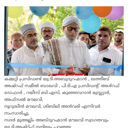
കമ്മറ്റി പ്രസിഡണ്ട് യു.ടി.അബുദുറഹ്മാൻ , ഖത്തീബ്
അഷ്റഫ് സമീൽ ബാഖവി , പി.ടി.എ പ്രസിഡൻ്റ് അശ്റഫ്
ദോഫാർ , റയീസ് ബി.എസ്, കുഞ്ഞവറാൻ മുസ്ല്യാർ,
അഫ്സൽ മൗലവി,
നൂറുദ്ധീൻ മൗലവി, ശിബിലി അൻവരി എന്നിവർ
സംസാരിച്ചു.
സദർ മുഅല്ലിം അബ്ദുറഹ്മാൻ മൗലവി സ്വാഗതവും
യു.ടി.അഷ്റ്ഫ് നന്ദിയും പറഞ്ഞു