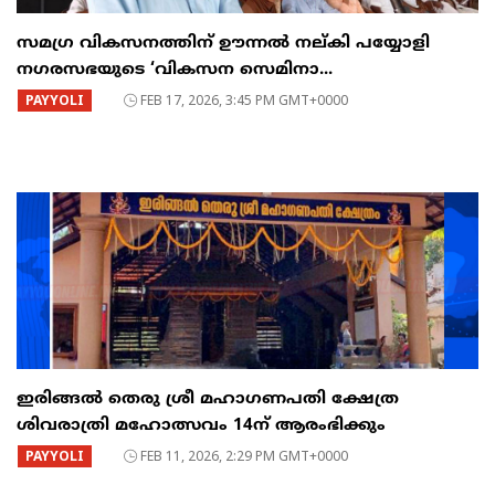
സമഗ്ര വികസനത്തിന് ഊന്നൽ നല്കി പയ്യോളി
നഗരസഭയുടെ ‘വികസന സെമിനാ...
PAYYOLI
FEB 17, 2026, 3:45 PM GMT+0000
ഇരിങ്ങൽ തെരു ശ്രീ മഹാഗണപതി ക്ഷേത്ര
ശിവരാത്രി മഹോത്സവം 14ന് ആരംഭിക്കും
PAYYOLI
FEB 11, 2026, 2:29 PM GMT+0000