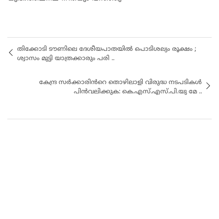
തിക്കോടി ടൗണിലെ ദേശീയപാതയിൽ പൊടിശല്യം രൂക്ഷം ;
ശ്വാസം മുട്ടി യാത്രക്കാരും പരി ..
കേന്ദ്ര സർക്കാരിൻറെ തൊഴിലാളി വിരുദ്ധ നടപടികൾ
പിൻവലിക്കുക: കെ.എസ്.എസ്.പി.യു മേ ..