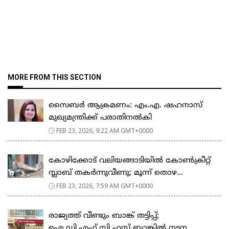
MORE FROM THIS SECTION
സൈബർ ആക്രമണം: എം.എ. ഷഹനാസ്
മുഖ്യമന്ത്രിക്ക് പരാതിനൽകി
FEB 23, 2026, 9:22 AM GMT+0000
കോഴിക്കോട് വലിയങ്ങാടിയിൽ കോൺക്രീറ്റ്
സ്ലാബ് തകർന്നുവീണു; മൂന്ന് തൊഴ...
FEB 23, 2026, 7:59 AM GMT+0000
രാജ്യത്ത് വീണ്ടും ബാങ്ക് തട്ടിപ്പ്;
ഐ.ഡി.എഫ്.സി ഫസ്റ്റ് ബാങ്കിൽ നടന...