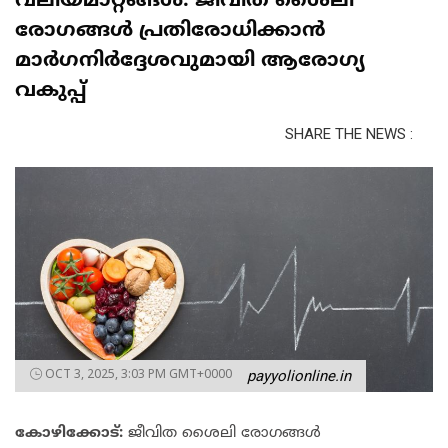
വലിയമാറ്റങ്ങൾ: ജീവിത ശൈലി
രോഗങ്ങൾ പ്രതിരോധിക്കാൻ
മാര്‍ഗനിര്‍ദ്ദേശവുമായി ആരോഗ്യ
വകുപ്പ്
SHARE THE NEWS :
OCT 3, 2025, 3:03 PM GMT+0000
payyolionline.in
കോ‍ഴിക്കോട്:
ജീവിത ശൈലി രോഗങ്ങൾ