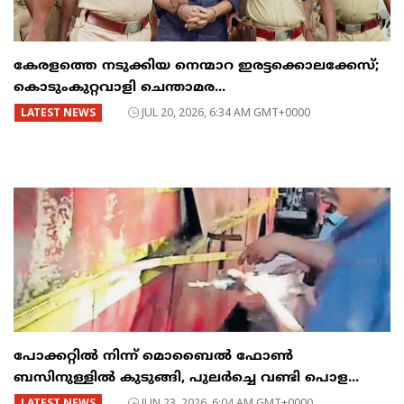
കേരളത്തെ നടുക്കിയ നെന്മാറ ഇരട്ടക്കൊലക്കേസ്;
കൊടുംകുറ്റവാളി ചെന്താമര...
LATEST NEWS
JUL 20, 2026, 6:34 AM GMT+0000
പോക്കറ്റിൽ നിന്ന് മൊബൈൽ ഫോൺ
ബസിനുള്ളിൽ കുടുങ്ങി, പുലർച്ചെ വണ്ടി പൊള...
LATEST NEWS
JUN 23, 2026, 6:04 AM GMT+0000