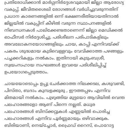
പ്രതിരോധിക്കാന്‍ മാര്‍ഗ്ഗനിര്‍ദ്ദേശവുമായി ജില്ലാ ആരോഗ്യ
വകുപ്പ്. ജീവിതശൈലി രോഗങ്ങള്‍ വര്‍ധിച്ചുവരുന്നതിന്
പ്രധാന കാരണങ്ങളിൽ ഒന്ന് ഭക്ഷണരീതിയായതിനാല്‍
ജില്ലയിൽ വകുപ്പിന് കീഴില്‍ വരുന്ന സ്ഥാപനങ്ങളില്‍
നിബന്ധനകള്‍ പാലിക്കേണ്ടതാണെന്ന് ജില്ലാ മെഡിക്കല്‍
ഓഫീസര്‍ നിര്‍ദ്ദേശിച്ചു. പരിശീലന പരിപാടികളിലും
അവലോകനയോഗങ്ങളിലും ചായ, കാപ്പി എന്നിവയ്ക്ക്
പകരം ശുദ്ധമായ കുടിവെള്ളവും വേവിക്കാത്ത പഴങ്ങളും
പച്ചക്കറികളും നല്‍കാം. ഇതിനായി കുടുംബശ്രീ,
സ്വയംസഹായ സംഘങ്ങള്‍ ഇവയെ പരിശീലിപ്പിച്ച്
ഉപയോഗപ്പെടുത്താം.
ചായയോടൊപ്പം ഉപ്പു ചേര്‍ക്കാത്ത നിലക്കടല, കശുവണ്ടി,
പിസ്താ, ബദാം കുമ്പളക്കുരു , ഈത്തപ്പഴം എന്നിവ
മിതമായി നല്‍കാം. പുഴുങ്ങിയ മുട്ടയോ ആവിയില്‍ വെന്ത
പലഹാരങ്ങളോ ആണ് പിന്നെ നല്ലത്. മധുര
പലഹാരങ്ങള്‍ ബിസ്‌ക്കറ്റുകള്‍ എണ്ണയില്‍ പൊരിച്ച
പലഹാരങ്ങള്‍ എന്നിവ പൂർണ്ണമായും ഒഴിവാക്കുക.
ബിരിയാണി, നെയ്‌ച്ചോര്‍, ഫ്രൈഡ് റൈസ്, പൊറോട്ട