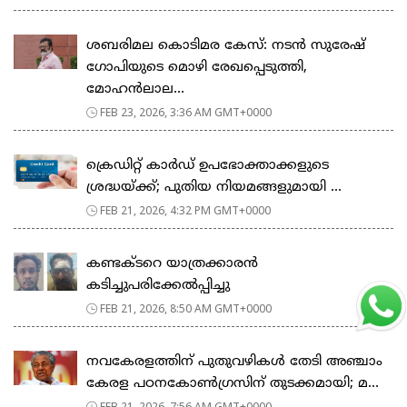
ശബരിമല കൊടിമര കേസ്: നടൻ സുരേഷ്
ഗോപിയുടെ മൊഴി രേഖപ്പെടുത്തി,
മോഹൻലാല...
FEB 23, 2026, 3:36 AM GMT+0000
ക്രെഡിറ്റ് കാർഡ് ഉപഭോക്താക്കളുടെ
ശ്രദ്ധയ്ക്ക്; പുതിയ നിയമങ്ങളുമായി ...
FEB 21, 2026, 4:32 PM GMT+0000
കണ്ടക്ടറെ യാത്രക്കാരൻ
കടിച്ചുപരിക്കേൽപ്പിച്ചു
FEB 21, 2026, 8:50 AM GMT+0000
നവകേരളത്തിന് പുതുവഴികൾ തേടി അഞ്ചാം
കേരള പഠനകോൺഗ്രസിന് തുടക്കമായി; മ...
FEB 21, 2026, 7:56 AM GMT+0000