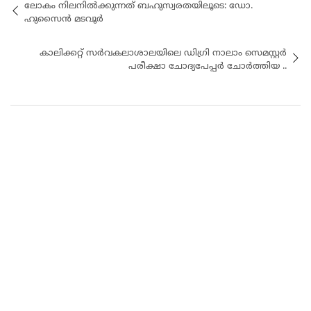
ലോകം നിലനിൽക്കുന്നത് ബഹുസ്വരതയിലൂടെ: ഡോ.
ഹുസൈൻ മടവൂർ
കാലിക്കറ്റ് സർവകലാശാലയിലെ ഡിഗ്രി നാലാം സെമസ്റ്റർ
പരീക്ഷാ ചോദ്യപേപ്പർ ചോർത്തിയ ..