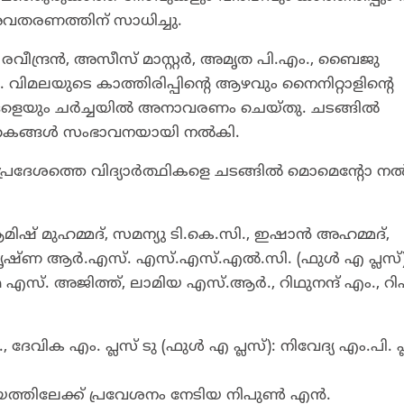
തരണത്തിന് സാധിച്ചു.
. രവീന്ദ്രൻ, അസീസ് മാസ്റ്റർ, അമൃത പി.എം., ബൈജു
 വിമലയുടെ കാത്തിരിപ്പിന്റെ ആഴവും നൈനിറ്റാളിന്റെ
ളെയും ചർച്ചയിൽ അനാവരണം ചെയ്തു. ചടങ്ങിൽ
്തകങ്ങൾ സംഭാവനയായി നൽകി.
പ്രദേശത്തെ വിദ്യാർത്ഥികളെ ചടങ്ങിൽ മൊമെന്റോ ന
 മുഹമ്മദ്‌, സമന്യു ടി.കെ.സി., ഇഷാൻ അഹമ്മദ്,
കൃഷ്ണ ആർ.എസ്. എസ്.എസ്.എൽ.സി. (ഫുൾ എ പ്ലസ്)
്. അജിത്ത്, ലാമിയ എസ്.ആർ., റിഥുനന്ദ് എം., റ
േവിക എം. പ്ലസ് ടു (ഫുൾ എ പ്ലസ്): നിവേദ്യ എം.പി. പ്
്തിലേക്ക് പ്രവേശനം നേടിയ നിപുൺ എൻ.