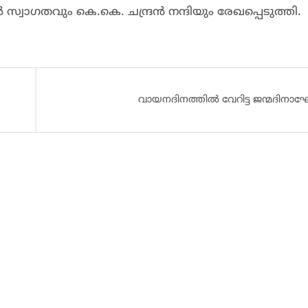
 സ്വാഗതവും കെ.കെ. ചന്ദ്രൻ നന്ദിയും രേഖപ്പെടുത്തി.
വായനദിനത്തിൽ വേറിട്ട ജന്മദിന