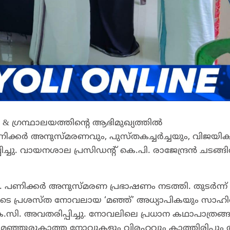
& ഗ്രന്ഥാലയത്തിന്റെ ആഭിമുഖ്യത്തിൽ
ിക്കർ അനുസ്മരണവും, പുസ്തകച്ചർച്ചയും, വിജയി
്ചു. വായനശാല പ്രസിഡന്റ് കെ.പി. രാജേന്ദ്രൻ ചടങ്ങ
 പണിക്കർ അനുസ്മരണ പ്രഭാഷണം നടത്തി. തുടർന്ന് 
ടെ പ്രശസ്ത നോവലായ ‘മഞ്ഞ്’ അധ്യാപികയും സാഹിത
ി. അവതരിപ്പിച്ചു. നോവലിലെ പ്രധാന കഥാപാത്രങ്
െ മഞ്ഞുരുകാത്ത നോവുകളും വിരഹവും കാത്തിരിപ്പു