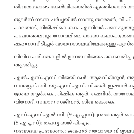
തീവ്രതയോടെ കേൾവിക്കാരിൽ എത്തിക്കാൻ അവ
തുടർന്ന് നടന്ന ചർച്ചയിൽ നാണു തറമ്മൽ, വി.പി
പാലയാട്, നിജീഷ് കെ.കെ. എന്നിവർ പങ്കെടുത്തു.
പശ്ചാത്തലവും നോവലിലെ ഓരോ കഥാപാത്രങ്ങ
ഷഹനാസ് ടീച്ചർ വായനശാലയിലേക്കുള്ള പുസ
വിവിധ പരീക്ഷകളിൽ ഉന്നത വിജയം കൈവരിച്ച 
ആദരിച്ചു.
എൽ.എസ്.എസ്. വിജയികൾ: ആരവ് മിഥുൻ, ആമിഷ്
സാത്യുക് ബി. യു.എസ്.എസ്. വിജയി: ഇഷാൻ 
ശ്രേയ ആർ.കെ., റിഷിക ആർ. ഷെറിൻ, അനോമ എസ
വിനോദ്, സയാന സജീവൻ, ശിഖ കെ.കെ.
എസ്.എസ്.എൽ.സി. (9 എ പ്ലസ്): ശ്രദ്ധ ആർ.കെ., ദ
(5 എ പ്ലസ്): തപന്യ രാജ് പി.എം.
നവോദയ പ്രവേശനം: ജവഹർ നവോദയ വിദ്യാലയത