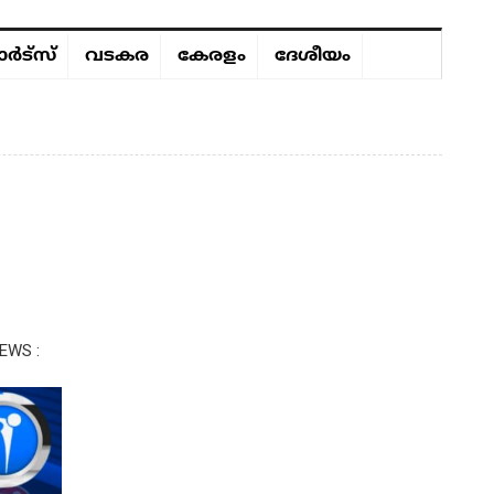
ർട്സ്
വടകര
കേരളം
ദേശീയം
EWS :