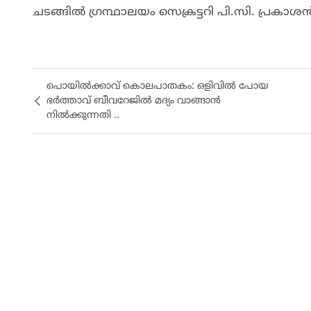
ചടങ്ങിൽ ഗ്രന്ഥാലയം സെക്രട്ടറി പി.സി. പ്രകാശൻ
പൊയിൽക്കാവ് കൊലപാതകം: ഒളിവിൽ പോയ
ഭർത്താവ് ബീവറേജിൽ മദ്യം വാങ്ങാൻ
നിൽക്കുന്നതി ..