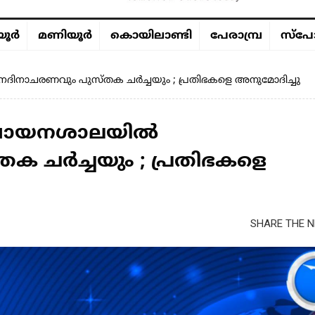
ൂര്‍
മണിയൂര്‍
കൊയിലാണ്ടി
പേരാമ്പ്ര
സ്പോ
നാചരണവും പുസ്തക ചർച്ചയും ; പ്രതിഭകളെ അനുമോദിച്ചു
യ വായനശാലയിൽ
 ചർച്ചയും ; പ്രതിഭകളെ
SHARE THE N