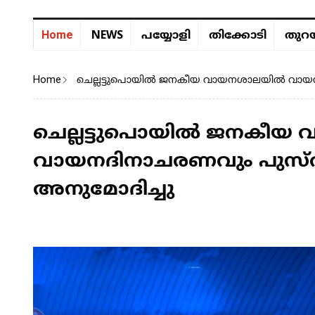
NEWS
Home
പയ്യോളി
തിക്കോടി
തുറയ
Home
ചെല്ലട്ടുപൊയിൽ ജനകീയ വായനശാലയിൽ വായനദി
ചെല്ലട്ടുപൊയിൽ ജനകീ
വായനദിനാചരണവും പുസ്തക
അനുമോദിച്ചു