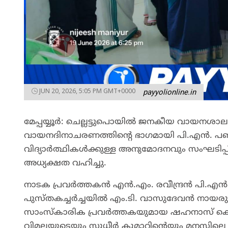
JUN 20, 2026, 5:05 PM GMT+0000
payyolionline.in
മേപ്പയ്യൂർ: ചെല്ലട്ടുപൊയിൽ ജനകീയ വായനശാല 
വായനദിനാചരണത്തിന്റെ ഭാഗമായി പി.എൻ. പണ
വിദ്യാർത്ഥികൾക്കുള്ള അനുമോദനവും സംഘടിപ്പിച
അധ്യക്ഷത വഹിച്ചു.
നാടക പ്രവർത്തകൻ എൻ.എം. രവീന്ദ്രൻ പി.എൻ.
പുസ്തകച്ചർച്ചയിൽ എം.ടി. വാസുദേവൻ നായരു
സാംസ്കാരിക പ്രവർത്തകയുമായ ഷഹനാസ് കെ.സ
വിമലയുടെയും സുധീർ കുമാറിന്റെയും മനസ്സില