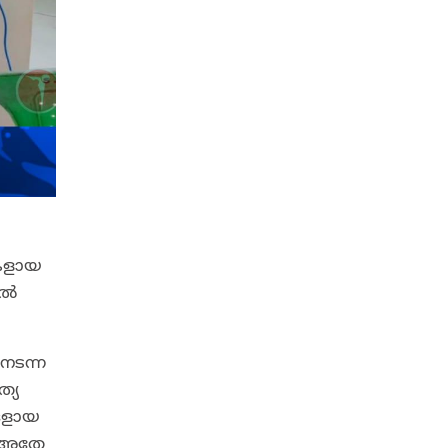
കളായ
ിൽ
നടന്ന
്യ
ങളായ
ം അതേ