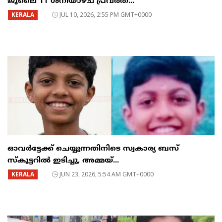
ജൂലൈ 11 ശനിയാഴ്ച പ്രവർത്...
KERALA
JUL 10, 2026, 2:55 PM GMT+0000
ഓവർട്ടേക്ക് ചെയ്യുന്നതിനിടെ സ്വകാര്യ ബസ്
സ്കൂട്ടറിൽ ഇടിച്ചു, അമ്മയ്...
KERALA
JUN 23, 2026, 5:54 AM GMT+0000