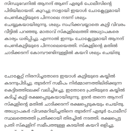
സിന്ധുഭവനിൽ ആനന്ദ് ആണ് ഏരൂർ പോലീസിന്റെ
പിടിയിലായത്. കുറച്ചു നാളായി ഇയാൾ ചോക്ലേറ്റുമായി
പെൺകുട്ടിയുടെ പിന്നാലെ നടന്ന് ശല്യം
ചെയ്യുകയായിരുന്നു. ശല്യം സഹിക്കവയ്യാതെ കുട്ടി വിവരം
വീട്ടിൽ പറഞ്ഞു. മാതാവ് സ്കൂളിലെത്തി അധ്യാപകരെ
കാര്യം ധരിപ്പിച്ചു. എന്നാൽ ഇന്നും ചോക്ലേറ്റുമായി ആനന്ദ്
പെൺകുട്ടിയുടെ പിന്നാലെയെത്തി. സ്കൂളിന്റെ മതിൽ
ചാടിക്കടന്ന് കോമ്പൗണ്ടിനുള്ളിൽ കയറി ശല്യം ചെയ്തു
ചോക്ലേറ്റ് നിരസിച്ചതോടെ ഇയാൾ കുട്ടിയുടെ കയ്യിൽ
കടന്നുപിടിച്ചു. തുടർന്ന് സമീപം നിർമ്മാണത്തിലിരിക്കുന്ന
കെട്ടിടത്തിലേക്ക് വലിച്ചിഴച്ചു. ഇതോടെ പ്രതിയുടെ കയ്യിൽ
കടിച്ച് കുട്ടി രക്ഷപ്പെടുകയായിരുന്നു. ഉടൻ തന്നെ ആനന്ദ്
സ്കൂളിന്റെ മതിൽ ചാടിക്കടന്ന് രക്ഷപ്പെടുകയും ചെയ്തു.
അധ്യാപകർ വിവരമറിയിച്ചതിനെ തുടർന്ന് ഏരൂർ പോലീസ്
സ്ഥലത്തെത്തി പ്രതിക്കായി തിരച്ചിൽ നടത്തി. രക്ഷപ്പെട്ട
പ്രതി സ്കൂളിന് സമീപത്തുള്ള കടയിൽ കയറി ഒളിച്ചു.