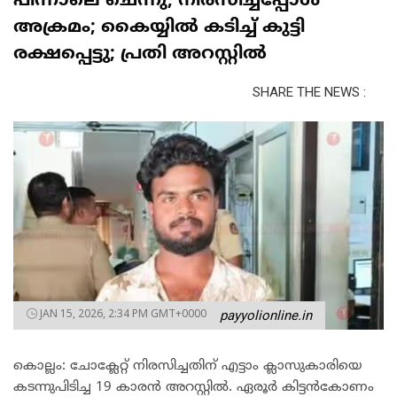
പിന്നാലെ ചെന്നു, നിരസിച്ചപ്പോൾ
അക്രമം; കൈയ്യിൽ കടിച്ച് കുട്ടി
രക്ഷപ്പെട്ടു; പ്രതി അറസ്റ്റിൽ
SHARE THE NEWS :
JAN 15, 2026, 2:34 PM GMT+0000
payyolionline.in
കൊല്ലം: ചോക്ലേറ്റ് നിരസിച്ചതിന് എട്ടാം ക്ലാസുകാരിയെ
കടന്നുപിടിച്ച 19 കാരൻ അറസ്റ്റിൽ. ഏരൂർ കിട്ടൻകോണം