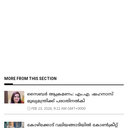
MORE FROM THIS SECTION
സൈബർ ആക്രമണം: എം.എ. ഷഹനാസ്
മുഖ്യമന്ത്രിക്ക് പരാതിനൽകി
FEB 23, 2026, 9:22 AM GMT+0000
കോഴിക്കോട് വലിയങ്ങാടിയിൽ കോൺക്രീറ്റ്