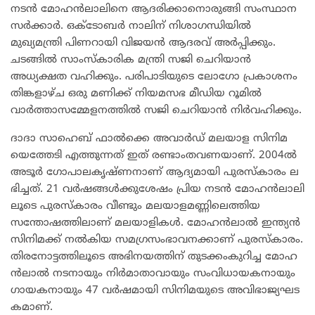
നടൻ മോഹൻലാലിനെ ആദരിക്കാനൊരുങ്ങി സംസ്ഥാന
സർക്കാർ. ഒക്ടോബർ നാലിന് നിശാഗന്ധിയിൽ
മുഖ്യമന്ത്രി പിണറായി വിജയൻ ആദരവ് അർപ്പിക്കും.
ചടങ്ങിൽ സാംസ്കാരിക മന്ത്രി സജി ചെറിയാൻ
അധ്യക്ഷത വഹിക്കും. പരിപാടിയുടെ ലോഗോ പ്രകാശനം
തിങ്കളാഴ്ച ഒരു മണിക്ക് നിയമസഭ മീഡിയ റൂമിൽ
വാർത്താസമ്മേളനത്തിൽ സജി ചെറിയാൻ നിർവഹിക്കും.
ദാ​ദാ സാ​ഹെ​ബ്‌ ഫാ​ൽ​ക്കെ അ​വാ​ർ​ഡ്‌ മ​ല​യാ​ള സി​നി​മ​
യെ​ത്തേ​ടി എ​ത്തു​ന്ന​ത്‌ ഇ​ത്‌ ര​ണ്ടാം​ത​വ​ണയാണ്. 2004ൽ ​
അ​ടൂ​ർ ഗോ​പാ​ല​കൃ​ഷ്‌​ണ​നാ​ണ്‌ ആ​ദ്യ​മാ​യി പു​ര​സ്‌​കാ​രം ല​
ഭി​ച്ച​ത്‌. 21 വ​ർ​ഷ​ങ്ങ​ൾ​ക്കു​ശേ​ഷം പ്രി​യ ന​ട​ൻ മോ​ഹ​ൻ​ലാ​ലി​
ലൂ​ടെ പു​ര​സ്കാ​രം വീ​ണ്ടും മ​ല​യാ​ള​മ​ണ്ണി​ലെ​ത്തിയ
സന്തോഷത്തിലാണ് മലയാളികൾ. മോ​ഹ​ൻ​ലാ​ൽ ഇ​ന്ത്യ​ൻ
സി​നി​മ​ക്ക് ന​ൽ​കി​യ സ​മ​ഗ്ര​സം​ഭാ​വ​ന​ക്കാ​ണ്‌ പു​ര​സ്‌​കാ​രം.
തി​ര​നോ​ട്ട​ത്തി​ലൂ​ടെ അ​ഭി​ന​യ​ത്തി​ന് തു​ട​ക്കം​കു​റി​ച്ച മോ​ഹ​
ൻ​ലാ​ൽ ന​ട​നാ​യും നി​ർ​മാ​താ​വാ​യും സം​വി​ധാ​യ​ക​നാ​യും
ഗാ​യ​ക​നാ​യും 47 വ​ർ​ഷ​മാ​യി സി​നി​മ​യു​ടെ അ​വി​ഭാ​ജ്യ​ഘ​ട​
ക​മാ​ണ്‌.