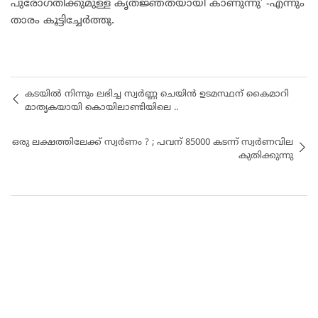
പുരോഗതിക്കുമുള്ള കൃതജ്ഞതയായി കാണുന്നു’ -എന്നും
താരം കൂട്ടിച്ചേർത്തു.
കടയിൽ നിന്നും ലഭിച്ച സ്വർണ്ണ ചെയിൻ ഉടമസ്ഥന് കൈമാറി
മാതൃകയായി കൊയിലാണ്ടിയിലെ ..
ഒരു ലക്ഷത്തിലേക്ക് സ്വർണം ? ; പവന് 85000 കടന്ന് സ്വർണവില
കുതിക്കുന്നു