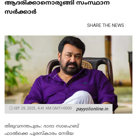
ആദരിക്കാനൊരുങ്ങി സംസ്ഥാന
സർക്കാർ
SHARE THE NEWS :
SEP 29, 2025, 4:41 AM GMT+0000
payyolionline.in
തിരുവനന്തപുരം: ദാദാ സാഹെബ്
ഫാൽക്കെ പുരസ്കാരം നേടിയ