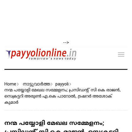
-->
Toggl
navig
Home
നാട്ടുവാര്‍ത്ത
payyoli
നന്മ പയ്യോളി മേഖല സമ്മേളനം; പ്രസിഡൻ്റ് സി കെ രാജൻ,
സെക്രട്ടറി അരുൺ എ.കെ പാറോൽ, ട്രഷറർ അശോക്
കുമാർ
നന്മ പയ്യോളി മേഖല സമ്മേളനം;