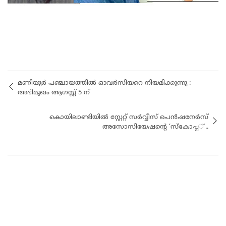
മണിയൂർ പഞ്ചായത്തിൽ ഓവർസിയറെ നിയമിക്കുന്നു :
അഭിമുഖം ആഗസ്റ്റ് 5 ന്
കൊയിലാണ്ടിയിൽ സ്റ്റേറ്റ് സർവ്വീസ് പെൻഷനേർസ്
അസോസിയേഷൻ്റെ ‘സ്കോപ്പ̵് ..