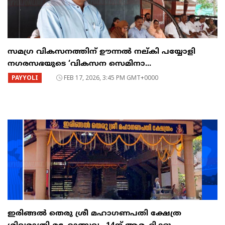
സമഗ്ര വികസനത്തിന് ഊന്നൽ നല്കി പയ്യോളി
നഗരസഭയുടെ ‘വികസന സെമിനാ...
PAYYOLI
FEB 17, 2026, 3:45 PM GMT+0000
ഇരിങ്ങൽ തെരു ശ്രീ മഹാഗണപതി ക്ഷേത്ര