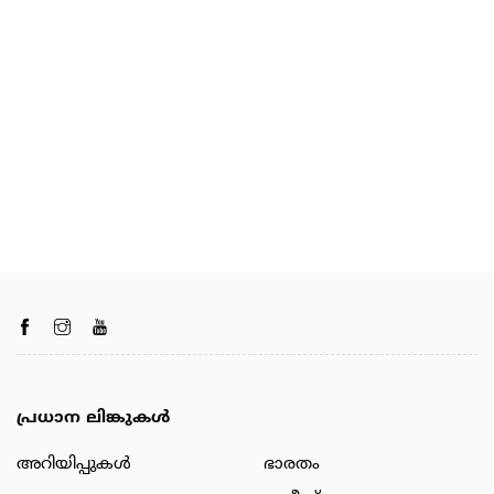
പ്രധാന ലിങ്കുകൾ
അറിയിപ്പുകള്‍
ഭാരതം