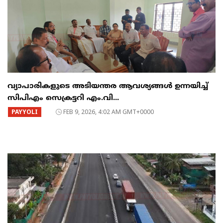
വ്യാപാരികളുടെ അടിയന്തര ആവശ്യങ്ങൾ ഉന്നയിച്ച്
സിപിഎം സെക്രട്ടറി എം.വി...
PAYYOLI
FEB 9, 2026, 4:02 AM GMT+0000