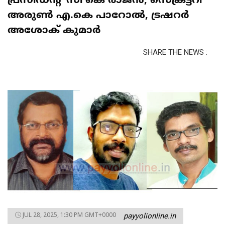
പ്രസിഡൻ്റ് സി കെ രാജൻ, സെക്രട്ടറി
അരുൺ എ.കെ പാറോൽ, ട്രഷറർ
അശോക് കുമാർ
SHARE THE NEWS :
JUL 28, 2025, 1:30 PM GMT+0000
payyolionline.in