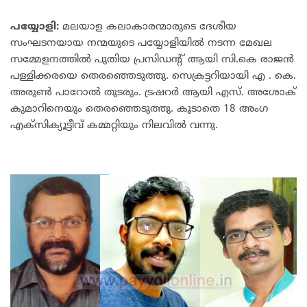
പയ്യോളി:
മലയാള കലാകാരന്മാരുടെ ദേശീയ
സംഘടനയായ നന്മയുടെ പയ്യോളിയിൽ നടന്ന മേഖല
സമ്മേളനത്തിൽ പുതിയ പ്രസിഡൻ്റ് ആയി സി.കെ രാജൻ
പള്ളിക്കരയെ തെരഞ്ഞെടുത്തു. സെക്രട്ടറിയായി എ . കെ.
അരുൺ പാറോൽ തുടരും. ട്രഷറർ ആയി എസ്. അശോക്
കുമാറിനെയും തെരഞ്ഞെടുത്തു. കൂടാതെ 18 അംഗ
എക്സിക്യൂട്ടീവ് കമ്മറ്റിയും നിലവിൽ വന്നു.