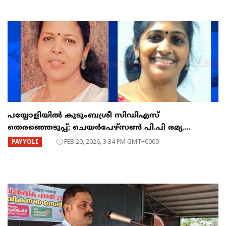
പയ്യോളിയിൽ കുടുംബശ്രീ സിഡിഎസ്
തെരഞ്ഞെടുപ്പ്; ചെയർപേഴ്സൺ പി.പി രമ്യ,...
PAYYOLI
FEB 20, 2026, 3:34 PM GMT+0000