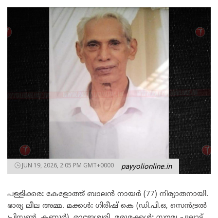
JUN 19, 2026, 2:05 PM GMT+0000
payyolionline.in
പള്ളിക്കര
:
കേളോത്ത് ബാലൻ നായർ (77) നിര്യാതനായി.
ഭാര്യ ലീല അമ്മ. മക്കൾ
:
ഗിരീഷ് കെ (ഡി.പി.ഒ, സെൻട്രൽ
പ്രിസൺ, കണ്ണൂർ), രാജേശ്വരി. മരുമക്കൾ
:
സൗമ്യ പുല്ലാട്ട്