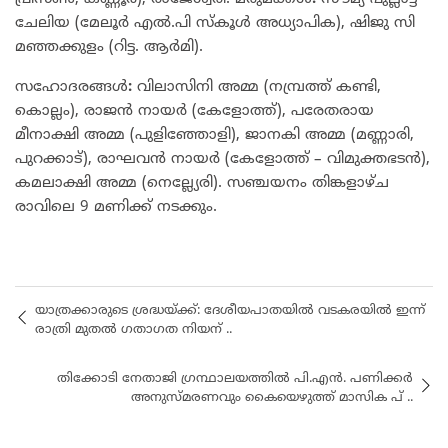
ചേലിയ (മേലൂർ എൽ.പി സ്കൂൾ അധ്യാപിക), ഷിജു സി
മഞ്ഞക്കുളം (റിട്ട. ആർമി).
സഹോദരങ്ങൾ
:
വിലാസിനി അമ്മ (നമ്പ്രത്ത് കണ്ടി,
കൊല്ലം), രാജൻ നായർ (കേളോത്ത്), പരേതരായ
മീനാക്ഷി അമ്മ (പുളിഞ്ഞോളി), ജാനകി അമ്മ (മണ്ണാരി,
പുറക്കാട്), രാഘവൻ നായർ (കേളോത്ത് – വിമുക്തഭടൻ),
കമലാക്ഷി അമ്മ (നെല്ല്യേരി). സഞ്ചയനം തിങ്കളാഴ്ച
രാവിലെ 9 മണിക്ക് നടക്കും.
യാത്രക്കാരുടെ ശ്രദ്ധയ്ക്ക്: ദേശീയപാതയിൽ വടകരയിൽ ഇന്ന്
രാത്രി മുതൽ ഗതാഗത നിയന് ..
തിക്കോടി നേതാജി ഗ്രന്ഥാലയത്തിൽ പി.എൻ. പണിക്കർ
അനുസ്മരണവും കൈയെഴുത്ത് മാസിക പ് ..