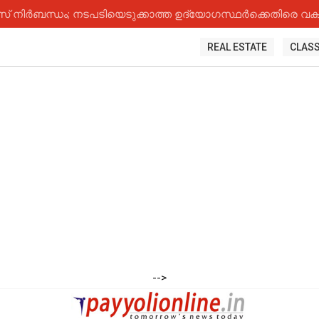
നിർബന്ധം; നടപടിയെടുക്കാത്ത ഉദ്യോ​ഗസ്ഥർക്കെതിരെ വകുപ
REAL ESTATE
CLASS
-->