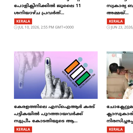
പോളിക്ലിനിക്കിൽ ജൂലൈ 11
സ്വകാര്യ ബ
ശനിയാഴ്ച പ്രവർത്...
അമ്മയ്...
KERALA
KERALA
JUL 10, 2026, 2:55 PM GMT+0000
JUN 23, 202
കേരളത്തിലെ എസ്ഐആർ കരട്
ചോക്ലേറ്റു
പട്ടികയിൽ പുറത്തായവർക്ക്
ക്ലാസുകാരി
സുപ്രീം കോടതിയുടെ ആ...
നിരസിച്ചപ്
KERALA
KERALA