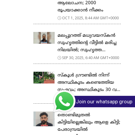
ആലോചന; 2000
രൂപയാക്കാൻ നീക്കം
OCT 1, 2025, 8:44 AM GMT+0000
മലപ്പുറത്ത് മധ്യവയസ്കൻ
സുഹൃത്തിന്‍റെ വീട്ടിൽ മരിച്ച
നിലയിൽ; സുഹൃത്ത...
SEP 30, 2025, 6:40 AM GMT+0000
സ്കൂള്‍ ഗ്രൗണ്ടിൽ നിന്ന്
അസ്ഥികൂടം കണ്ടെത്തിയ
സംഭവം; അസ്ഥികൂടം 30 വ...
SEP 21, 2025, 5:17 AM GMT+0000
Join our whatsapp group
തൊണ്ടിമുതല്‍
കിട്ടിയില്ലെങ്കിലും ആളെ കിട്ടി;
പേരാമ്പ്രയിൽ