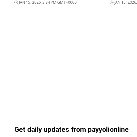
JAN 15, 2026, 3:34 PM GMT+0000
JAN 15, 202
Get daily updates from payyolionline