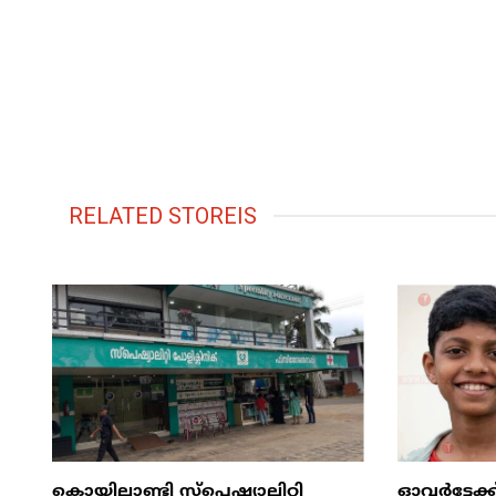
RELATED STOREIS
കൊയിലാണ്ടി സ്പെഷ്യാലിറ്റി
ഓവർട്ടേക്ക