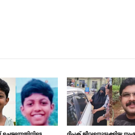
് ചെയ്യുന്നതിനിടെ
ദീപക് ജീവനൊടുക്കിയ സംഭ