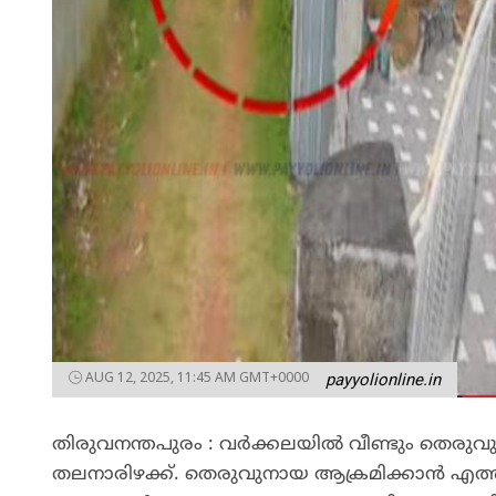
AUG 12, 2025, 11:45 AM GMT+0000
payyolionline.in
തിരുവനന്തപുരം : വർക്കലയിൽ വീണ്ടും തെരുവ
തലനാരിഴക്ക്. തെരുവുനായ ആക്രമിക്കാൻ എത്ത