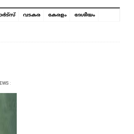
ർട്സ്
വടകര
കേരളം
ദേശീയം
EWS :