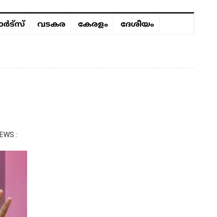
ർട്സ്
വടകര
കേരളം
ദേശീയം
EWS :