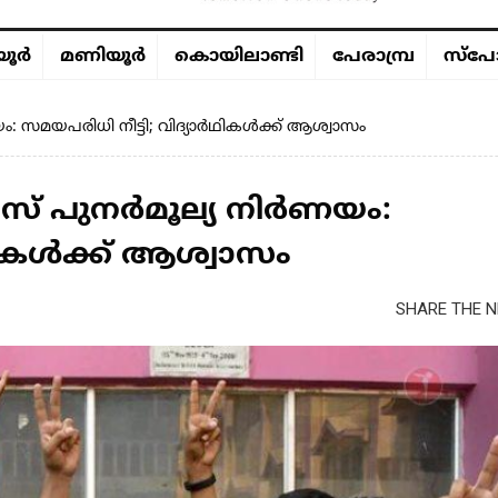
ൂര്‍
മണിയൂര്‍
കൊയിലാണ്ടി
പേരാമ്പ്ര
സ്പോ
ം: സമയപരിധി നീട്ടി; വിദ്യാർഥികൾക്ക് ആശ്വാസം
ലാസ് പുനർമൂല്യ നിർണയം:
ഥികൾക്ക് ആശ്വാസം
SHARE THE N