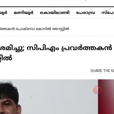
ൂര്‍
മണിയൂര്‍
കൊയിലാണ്ടി
പേരാമ്പ്ര
സ്പോ
 പ്രവർത്തകൻ പോക്സോ കേസിൽ അറസ്റ്റിൽ
ശ്രമിച്ചു; സിപിഎം പ്രവർത്തകൻ
റിൽ
SHARE THE N