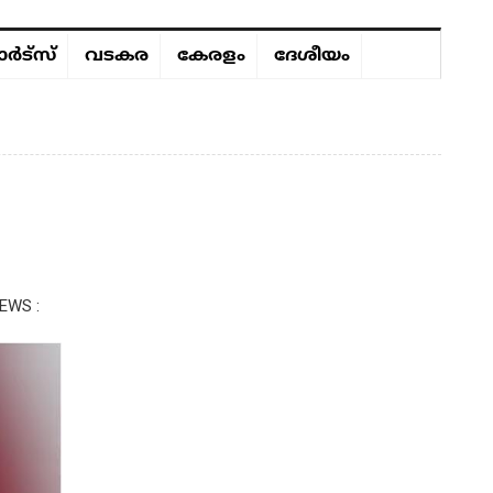
ർട്സ്
വടകര
കേരളം
ദേശീയം
EWS :