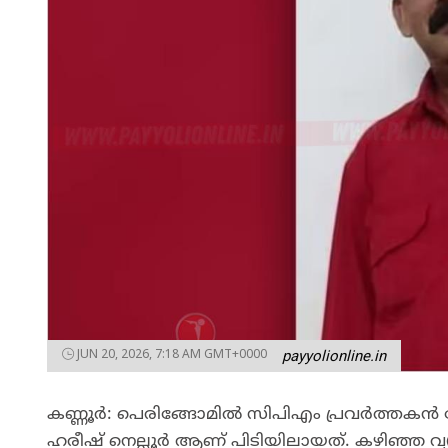
JUN 20, 2026, 7:18 AM GMT+0000
payyolionline.in
കണ്ണൂർ: പെരിങ്ങോമിൽ സിപിഎം പ്രവർത്തക
ഹരീഷ് നെല്ലൂർ ആണ് പിടിയിലായത്. കഴിഞ്ഞ 