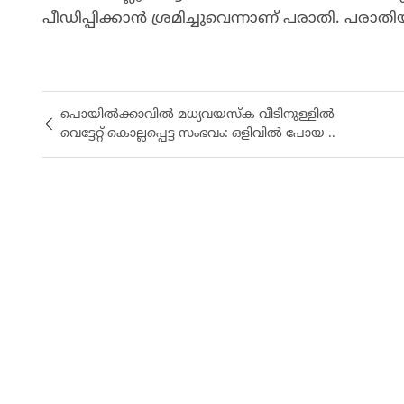
പീഡിപ്പിക്കാൻ ശ്രമിച്ചുവെന്നാണ് പരാതി. പര
പൊയിൽക്കാവിൽ മധ്യവയസ്‌ക വീടിനുള്ളിൽ
വെട്ടേറ്റ് കൊല്ലപ്പെട്ട സംഭവം: ഒളിവിൽ പോയ ..