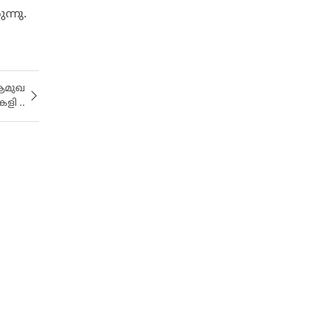
ന്നു.
 ആമുഖ
ളി ..