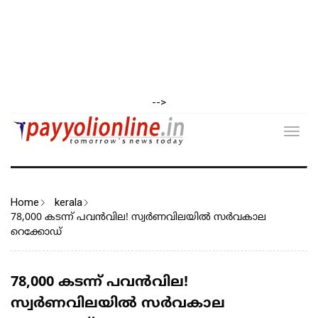
-->
Toggl
navig
Home
kerala
78,000 കടന്ന് പവൻവില! സ്വർണവിലയിൽ സർവകാല
റെക്കോഡ്
78,000 കടന്ന് പവൻവില!
സ്വർണവിലയിൽ സർവകാല