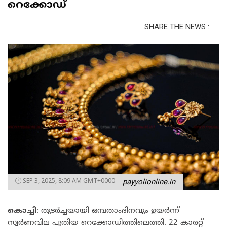
റെക്കോഡ്
SHARE THE NEWS :
SEP 3, 2025, 8:09 AM GMT+0000
payyolionline.in
കൊച്ചി
: തുടർച്ചയായി ഒമ്പതാംദിനവും ഉയർന്ന്
സ്വർണവില പുതിയ റെക്കോഡിത്തിലെത്തി. 22 കാരറ്റ്