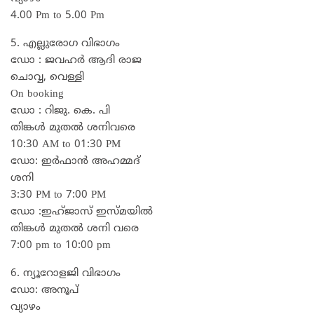
4.00 Pm to 5.00 Pm
5. എല്ലുരോഗ വിഭാഗം
ഡോ : ജവഹർ ആദി രാജ
ചൊവ്വ, വെള്ളി
On booking
ഡോ : റിജു. കെ. പി
തിങ്കൾ മുതൽ ശനിവരെ
10:30 AM to 01:30 PM
ഡോ: ഇർഫാൻ അഹമ്മദ്
ശനി
3:30 PM to 7:00 PM
ഡോ :ഇഹ്ജാസ് ഇസ്മയിൽ
തിങ്കൾ മുതൽ ശനി വരെ
7:00 pm to 10:00 pm
6. ന്യൂറോളജി വിഭാഗം
ഡോ: അനൂപ്
വ്യാഴം