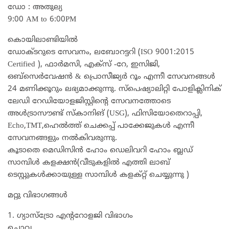
ഡോ : അതുല്യ
9:00 AM to 6:00PM
കൊയിലാണ്ടിയില്‍
ഡോക്ടറുടെ സേവനം, ലബോറട്ടറി (ISO 9001:2015
Certified ), ഫാര്‍മസി, എക്‌സ് -റേ, ഇസിജി,
ഒബ്‌സെര്‍വേഷന്‍ & പ്രൊസീജ്യര്‍ റൂം എന്നീ സേവനങ്ങള്‍
24 മണിക്കൂറും ലഭ്യമാക്കുന്നു. സ്‌പെഷ്യാലിറ്റി പോളിക്ലിനിക്
ലേഡി റേഡിയോളജിസ്റ്റിന്റെ സേവനത്തോടെ
അള്‍ട്രാസൗണ്ട് സ്‌കാനിങ് (USG), ഫിസിയോതെറാപ്പി,
Echo,TMT,ഹെല്‍ത്ത് ചെക്കപ്പ് പാക്കേജുകള്‍ എന്നീ
സേവനങ്ങളും നല്‍കിവരുന്നു.
കൂടാതെ മെഡിസിൻ ഹോം ഡെലിവറി ഹോം ബ്ലഡ്‌
സാമ്പിൾ കളക്ഷൻ(വീടുകളിൽ എത്തി ലാബ്
ടെസ്റ്റുകൾക്കായുള്ള സാമ്പിൾ കളക്റ്റ് ചെയ്യുന്നു )
മറ്റു വിഭാഗങ്ങൾ
1. ഗ്യാസ്ട്രോ എന്ററോളജി വിഭാഗം
ചൊവ്വ