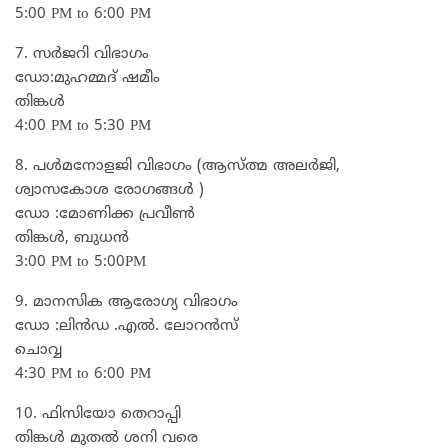
5:00 PM to 6:00 PM
7. സർജറി വിഭാഗം
ഡോ:മുഹമ്മദ്‌ ഷമീം
തിങ്കൾ
4:00 PM to 5:30 PM
8. പൾമനോളജി വിഭാഗം (ആസ്ത്മ അലർജി,
ശ്വാസകോശ രോഗങ്ങൾ )
ഡോ :മോണിക്ക പ്രവീൺ
തിങ്കൾ, ബുധൻ
3:00 PM to 5:00PM
9. മാനസിക ആരോഗ്യ വിഭാഗം
ഡോ :ലിൻഡ .എൽ. ലോറൻസ്
ചൊവ്വ
4:30 PM to 6:00 PM
10. ഫിസിയോ തെറാപ്പി
തിങ്കൾ മുതൽ ശനി വരെ