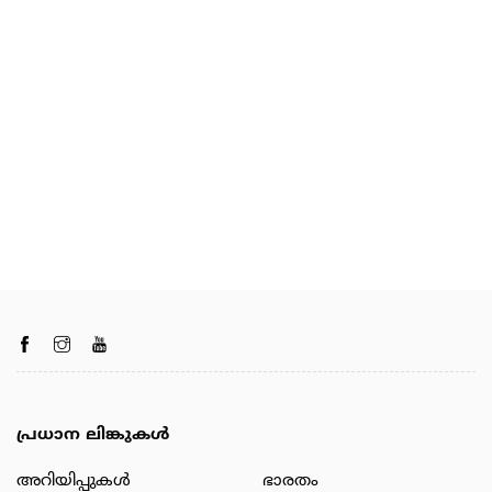
പ്രധാന ലിങ്കുകൾ
അറിയിപ്പുകള്‍
ഭാരതം