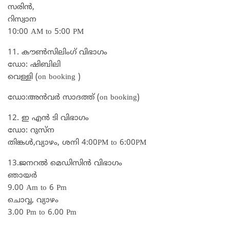
സരിൻ,
റിസ്വാന
10:00 AM to 5:00 PM
11. കൗൺസിലിംഗ് വിഭാഗം
ഡോ: ഷിബിലി
വെള്ളി (on booking )
ഡോ:അൻവർ സാദത്ത് (on booking)
12. ഇ എൻ ടി വിഭാഗം
ഡോ: റുസ്‌ന
തിങ്കൾ,വ്യാഴം, ശനി 4:00PM to 6:00PM
13.ജനറൽ മെഡിസിൻ വിഭാഗം
ഞായർ
9.00 Am to 6 Pm
ചൊവ്വ, വ്യാഴം
3.00 Pm to 6.00 Pm