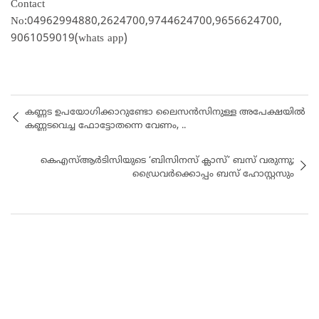
Contact
No:04962994880,2624700,9744624700,9656624700,
9061059019(whats app)
കണ്ണട ഉപയോഗിക്കാറുണ്ടോ ലൈസന്‍സിനുള്ള അപേക്ഷയില്‍
കണ്ണടവെച്ച ഫോട്ടോതന്നെ വേണം, ..
കെഎസ്ആർടിസിയുടെ ‘ബിസിനസ് ക്ലാസ്’ ബസ് വരുന്നു;
ഡ്രൈവർക്കൊപ്പം ബസ് ഹോസ്റ്റസും