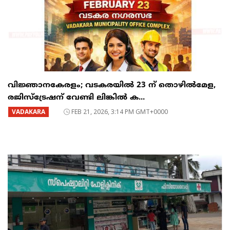
വിജ്ഞാനകേരളം; വടകരയിൽ 23 ന് തൊഴിൽമേള,
രജിസ്ട്രേഷന് വേണ്ടി ലിങ്കിൽ ക...
VADAKARA
FEB 21, 2026, 3:14 PM GMT+0000