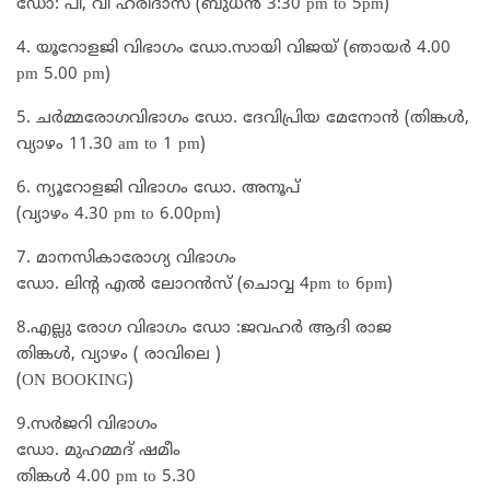
ഡോ: പി, വി ഹരിദാസ് (ബുധൻ 3:30 pm to 5pm)
4. യൂറോളജി വിഭാഗം ഡോ.സായി വിജയ് (ഞായർ 4.00
pm 5.00 pm)
5. ചർമ്മരോഗവിഭാഗം ഡോ. ദേവിപ്രിയ മേനോൻ (തിങ്കൾ,
വ്യാഴം 11.30 am to 1 pm)
6. ന്യൂറോളജി വിഭാഗം ഡോ. അനൂപ്
(വ്യാഴം 4.30 pm to 6.00pm)
7. മാനസികാരോഗ്യ വിഭാഗം
ഡോ. ലിന്റ എൽ ലോറൻസ് (ചൊവ്വ 4pm to 6pm)
8.എല്ലു രോഗ വിഭാഗം ഡോ :ജവഹർ ആദി രാജ
തിങ്കൾ, വ്യാഴം ( രാവിലെ )
(ON BOOKING)
9.സർജറി വിഭാഗം
ഡോ. മുഹമ്മദ്‌ ഷമീം
തിങ്കൾ 4.00 pm to 5.30