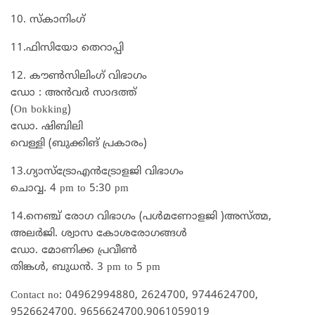
10. സ്കാനിംഗ്
11.ഫിസിയോ തെറാപ്പി
12. കൗൺസിലിംഗ് വിഭാഗം
ഡോ : അൻവർ സാദത്ത്
(On bokking)
ഡോ. ഷിബിലി
വെള്ളി (ബുക്കിങ് പ്രകാരം)
13.ഗ്യാസ്ട്രോഎൻട്രോളജി വിഭാഗം
ചൊവ്വ. 4 pm to 5:30 pm
14.നെഞ്ച് രോഗ വിഭാഗം (പൾമണോളജി )അസ്ത്മ,
അലർജി. ശ്വാസ കോശരോഗങ്ങൾ
ഡോ. മോണിക്ക പ്രവീൺ
തിങ്കൾ, ബുധൻ. 3 pm to 5 pm
Contact no: 04962994880, 2624700, 9744624700,
9526624700, 9656624700,9061059019