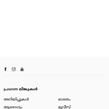
പ്രധാന ലിങ്കുകൾ
അറിയിപ്പുകള്‍
ഭാരതം
ആരോഗ്യം
മൂവീസ്