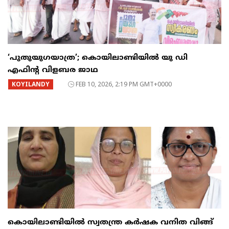
‘പുതുയുഗയാത്ര’; കൊയിലാണ്ടിയിൽ യു ഡി
എഫിന്റ വിളബര ജാഥ
KOYILANDY
FEB 10, 2026, 2:19 PM GMT+0000
കൊയിലാണ്ടിയിൽ സ്വതന്ത്ര കർഷക വനിത വിങ്ങ്