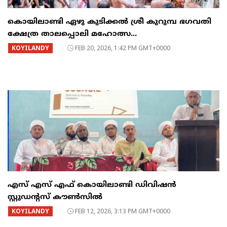
കൊയിലാണ്ടി ഏഴു കുടിക്കൽ ശ്രീ കുറുമ്പ ഭഗവതി
ക്ഷേത്ര താലപ്പൊലി മഹോത്സ...
KOYILANDY
FEB 20, 2026, 1:42 PM GMT+0000
എസ് എസ് എഫ് കൊയിലാണ്ടി ഡിവിഷൻ
സ്റ്റുഡൻ്റസ് കൗൺസിൽ
KOYILANDY
FEB 12, 2026, 3:13 PM GMT+0000