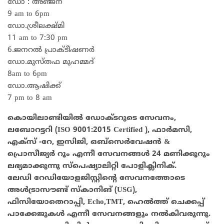
ഡോ : അഞ്ജന
9 am to 6pm
ഡോ.ശ്രീലക്ഷ്മി
11 am to 7:30 pm
6.ജനറൽ പ്രാക്ടീഷണർ
ഡോ.മുസ്തഫ മുഹമ്മദ്‌
8am to 6pm
ഡോ.ആഷിക്ക്
7 pm to 8 am
കൊയിലാണ്ടിയില്‍ ഡോക്ടറുടെ സേവനം,
ലബോറട്ടറി (ISO 9001:2015 Certified ), ഫാര്‍മസി,
എക്‌സ് -റേ, ഇസിജി, ഒബ്‌സെര്‍വേഷന്‍ &
പ്രൊസീജ്യര്‍ റൂം എന്നീ സേവനങ്ങള്‍ 24 മണിക്കൂറും
ലഭ്യമാക്കുന്നു സ്‌പെഷ്യാലിറ്റി പോളിക്ലിനിക്.
ലേഡി റേഡിയോളജിസ്റ്റിന്റെ സേവനത്തോടെ
അള്‍ട്രാസൗണ്ട് സ്‌കാനിങ് (USG),
ഫിസിയോതെറാപ്പി, Echo,TMT, ഹെല്‍ത്ത് ചെക്കപ്പ്
പാക്കേജുകള്‍ എന്നീ സേവനങ്ങളും നല്‍കിവരുന്നു.