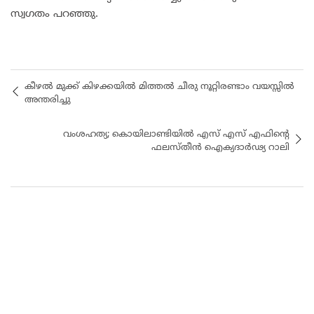
സ്വഗതം പറഞ്ഞു.
കീഴൽ മുക്ക് കിഴക്കയിൽ മിത്തൽ ചീരു നൂറ്റിരണ്ടാം വയസ്സിൽ
അന്തരിച്ചു
വംശഹത്യ; കൊയിലാണ്ടിയിൽ എസ് എസ് എഫിന്റെ
ഫലസ്തീൻ ഐക്യദാർഢ്യ റാലി