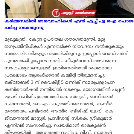
കർമ്മസമിതി ഭാരവാഹികൾ എൻ എച്ച് എ ഐ പൊജക്
ചർച്ച നടത്തുന്നു
മുഖ്യമന്ത്രി, കേന്ദ്ര ഉപരിതല ഗതാഗതമന്ത്രി, മറ്റു
ജനപ്രതിനിധികൾ എന്നിവർക്ക് നിവേദനം നൽകുകയും
സമരപരിപാടികളും നടത്തിയിരുന്നു. ഇപ്പോൾ റോഡ് പണി
പുനരാരംഭിച്ചപ്പോൾ നന്തി – കീഴൂർറോഡ് അടക്കുന്ന
സാഹചര്യമാണുള്ളത്. ഇതിനെതിരായി ശക്തമായ
പ്രക്ഷോഭം ആരംഭിക്കാൻ കമ്മിറ്റി തീരുമാനിച്ചു.
ഒക്ടോബർ 3 ന് വൈകിട്ട് 5 മണിക് സമരപ്രഖ്യാപന
കൺവെൻഷൻ നന്തിയിൽ നടക്കും. യോഗത്തിൽ പപ്പൻ
മൂടാടി റഫീഖ് പുത്തലത്ത് കെ സത്യൻ , ഭാസ്കരൻ
ചേന്നോത്ത്, കെ.എം. കുഞ്ഞിക്കണാരൻ, ഷംസീർ
മുത്തായം, പവിത്രൻ, ആതിര ബിജീഷ്, യു.വി കെ
ജീവാനന്ദൻ മാസ്റ്റർ, പ്രസിഡൻ്റ് സി.കെ. ശ്രീകുമാർ
എന്നിവർ സംസാരിച്ചു. ചെയർമാൻ രാമകൃഷ്ൻ
കിഴക്കയിൽ അധ്യക്ഷത വഹിച്ചു. വി.വി. സുരേഷ്