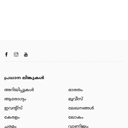
പ്രധാന ലിങ്കുകൾ
അറിയിപ്പുകള്‍
ഭാരതം
ആരോഗ്യം
മൂവീസ്
ഇവന്റ്സ്
ലേഖനങ്ങള്‍
കേരളം
ലോകം
ചരമം
വാണിജ്യം