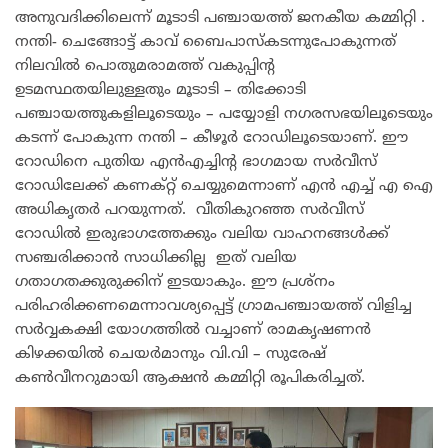
അനുവദിക്കിലെന്ന് മൂടാടി പഞ്ചായത്ത് ജനകീയ കമ്മിറ്റി .
നന്തി- ചെങ്ങോട്ട് കാവ് ബൈപാസ്കടന്നുപോകുന്നത്
നിലവിൽ പൊതുമരാമത്ത് വകുപ്പിൻ്റ
ഉടമസ്ഥതയിലുള്ളതും മൂടാടി – തിക്കോടി
പഞ്ചായത്തുകളിലൂടെയും – പയ്യോളി നഗരസഭയിലൂടെയും
കടന്ന് പോകുന്ന നന്തി – കീഴൂർ റോഡിലൂടെയാണ്. ഈ
റോഡിനെ പുതിയ എൻഎച്ചിൻ്റ ഭാഗമായ സർവീസ്
റോഡിലേക്ക് കണക്റ്റ് ചെയ്യുമെന്നാണ് എൻ എച്ച് എ ഐ
അധികൃതർ പറയുന്നത്. വീതികുറഞ്ഞ സർവീസ്
റോഡിൽ ഇരുഭാഗത്തേക്കും വലിയ വാഹനങ്ങൾക്ക്
സഞ്ചരിക്കാൻ സാധിക്കില്ല ഇത് വലിയ
ഗതാഗതക്കുരുക്കിന് ഇടയാകും. ഈ പ്രശ്നം
പരിഹരിക്കണമെന്നാവശ്യപ്പെട്ട് ഗ്രാമപഞ്ചായത്ത് വിളിച്ച
സർവ്വകക്ഷി യോഗത്തിൽ വച്ചാണ് രാമകൃഷണൻ
കിഴക്കയിൽ ചെയർമാനും വി.വി – സുരേഷ്
കൺവീനറുമായി ആക്ഷൻ കമ്മിറ്റി രൂപികരിച്ചത്.