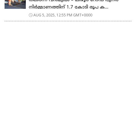
തകർന്ന വൻമുഖം – കീഴൂർ റോഡ് പുനർ
നിർമ്മാണത്തിന് 1.7 കോടി രൂപ ക...
AUG 5, 2025, 12:55 PM GMT+0000