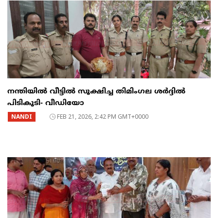
നന്തിയിൽ വീട്ടിൽ സൂക്ഷിച്ച തിമിംഗല ശർദ്ദിൽ
പിടികൂടി- വീഡിയോ
NANDI
FEB 21, 2026, 2:42 PM GMT+0000