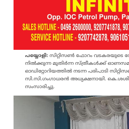
പയ്യോളി:
സിറ്റിസൺ ഫോറം വടകരയുടെ നേതൃത്
നിൽക്കുന്ന മുതിർന്ന സ്ത്രീകൾക്ക് ഓണസമ
ഓഡിറ്റോറിയത്തിൽ നടന്ന പരിപാടി സിറ്
സി.സി.ഗംഗാധരൻ അധ്യക്ഷനായി. കെ.ശ
സംസാരിച്ചു.