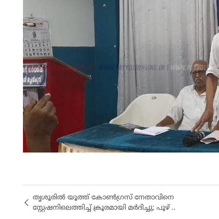
തൃശൂരിൽ യൂത്ത് കോൺഗ്രസ് നേതാവിനെ
സ്റ്റേഷനിലെത്തിച്ച് ക്രൂരമായി മർദിച്ചു; പൂഴ് ..