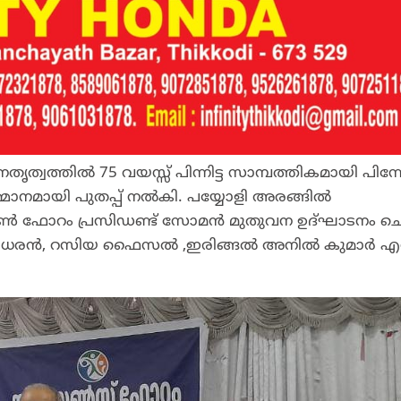
വത്തിൽ 75 വയസ്സ് പിന്നിട്ട സാമ്പത്തികമായി പിന്
്മാനമായി പുതപ്പ് നൽകി. പയ്യോളി അരങ്ങിൽ
റിസൺ ഫോറം പ്രസിഡണ്ട് സോമൻ മുതുവന ഉദ്ഘാടനം ചെ
ശിധരൻ, റസിയ ഫൈസൽ ,ഇരിങ്ങൽ അനിൽ കുമാർ എന