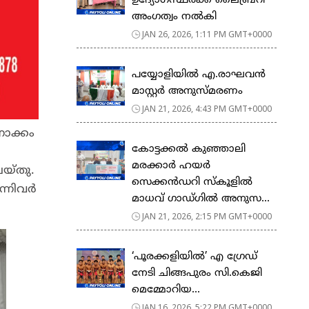
ഉദ്യോഗസ്ഥർക്ക് ലൈബ്രറി
അംഗത്വം നൽകി
JAN 26, 2026, 1:11 PM GMT+0000
പയ്യോളിയിൽ എ.രാഘവൻ
മാസ്റ്റർ അനുസ്മരണം
JAN 21, 2026, 4:43 PM GMT+0000
നോക്കം
കോട്ടക്കൽ കുഞ്ഞാലി
മരക്കാർ ഹയർ
യ്തു.
സെക്കൻഡറി സ്കൂളിൽ
്നിവർ
മാധവ് ഗാഡ്ഗിൽ അനുസ...
JAN 21, 2026, 2:15 PM GMT+0000
‘പൂരക്കളിയിൽ’ എ ഗ്രേഡ്
നേടി ചിങ്ങപുരം സി.കെജി
മെമ്മോറിയ...
JAN 16, 2026, 5:22 PM GMT+0000