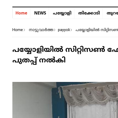
NEWS
Home
പയ്യോളി
തിക്കോടി
തുറയ
Home
നാട്ടുവാര്‍ത്ത
payyoli
പയ്യോളിയിൽ സിറ്റിസൺ
പയ്യോളിയിൽ സിറ്റിസൺ ഫോ
പുതപ്പ് നൽകി