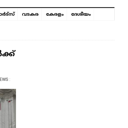
ർട്സ്
വടകര
കേരളം
ദേശീയം
്ക്
EWS :