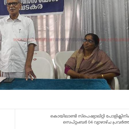
കൊയിലാണ്ടി സ്പെഷ്യാലിറ്റി പോളിക്ലിനി
സെപ്റ്റംബർ 04 വ്യാഴാഴ്ച പ്രവർത്ത