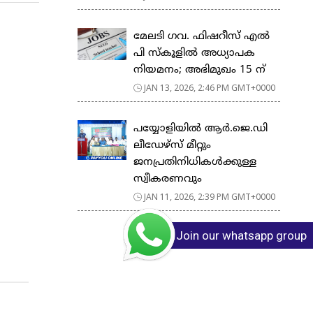
മേലടി ഗവ. ഫിഷറീസ് എൽ
പി സ്കൂളിൽ അധ്യാപക
നിയമനം; അഭിമുഖം 15 ന്
JAN 13, 2026, 2:46 PM GMT+0000
പയ്യോളിയിൽ ആർ.ജെ.ഡി
ലീഡേഴ്‌സ് മീറ്റും
ജനപ്രതിനിധികൾക്കുള്ള
സ്വീകരണവും
JAN 11, 2026, 2:39 PM GMT+0000
Join our whatsapp group