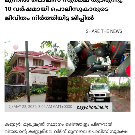
മുന്നിൽ പൊലീസ് സുരക്ഷ തുടരുന്നു;
10 വർഷമായി പൊലീസുകാരുടെ
ജീവിതം നിർത്തിയിട്ട ജീപ്പിൽ
SHARE THE NEWS :
MAY 22, 2026, 8:02 AM GMT+0000
payyolionline.in
കണ്ണൂർ: മുഖ്യമന്ത്രി സ്ഥാനം ഒഴിഞ്ഞിട്ടും പിണറായി
വിജയന്റെ കണ്ണൂരിലെ വീടിന് മുന്നിലെ പൊലീസ് സുരക്ഷ