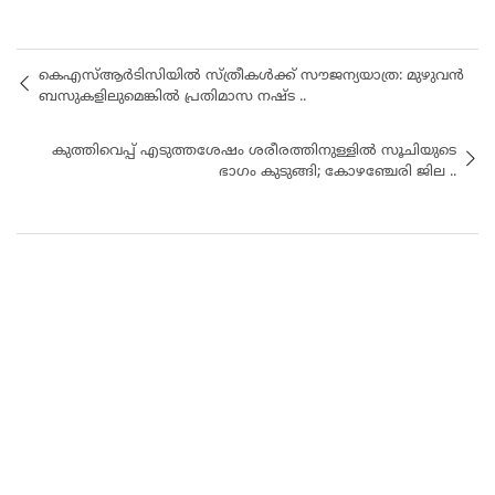
കെഎസ്ആർടിസിയിൽ സ്ത്രീകൾക്ക് സൗജന്യയാത്ര: മുഴുവൻ
ബസുകളിലുമെങ്കിൽ പ്രതിമാസ നഷ്ട ..
കുത്തിവെപ്പ് എടുത്തശേഷം ശരീരത്തിനുള്ളിൽ സൂചിയുടെ
ഭാഗം കുടുങ്ങി; കോഴഞ്ചേരി ജില ..