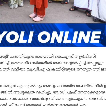
 ഗാരന്റി’ പദ്ധതിയുടെ ഭാഗമായി കെ.എസ്.ആർ.ടി.സി
് ഉത്തരവിറക്കിയതിൽ അഭിവാദ്യമർപ്പിച്ച് മേപ്പയ്യൂര
ചായത്ത് വനിതാ യു.ഡി.എഫ് കമ്മിറ്റിയുടെ നേതൃത്വത്തില
പേരാമ്പ്ര എം.എൽ.എ അഡ്വ. ഫാത്തിമ തഹലിയ നിർവ്വഹ
ങ്ങിൽ അധ്യക്ഷത വഹിച്ചു. യു.ഡി.എഫ് നേതാക്കളായ
്ട് സുധാകരൻ, കമ്മന അബ്ദുറഹിമാൻ, എം.എം. അഷറഫ്, 
ൻ, കീപ്പോട്ട് അമ്മത്, ഷർമിന കോമത്ത്, എം.