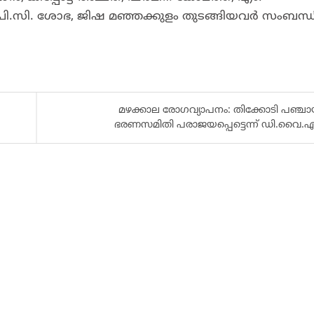
പി.സി. ശോഭ, ജിഷ മഞ്ഞക്കുളം തുടങ്ങിയവർ സംബന്ധിച
മഴക്കാല രോഗവ്യാപനം: തിക്കോടി പഞ്ചാ
ഭരണസമിതി പരാജയപ്പെട്ടെന്ന് ഡി.വൈ.എഫ