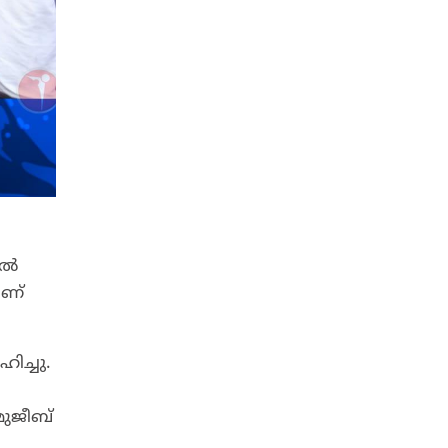
ിൽ
ാണ്
ിച്ചു.
മുജീബ്