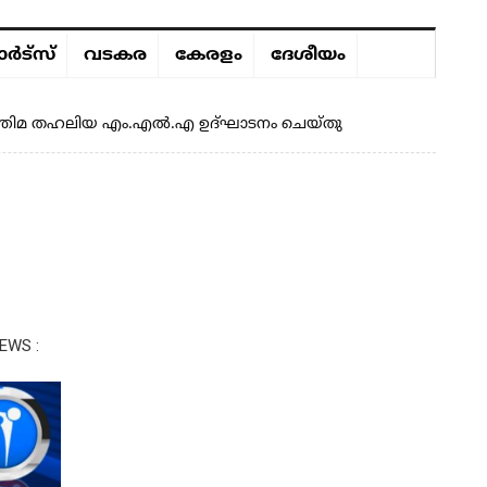
ർട്സ്
വടകര
കേരളം
ദേശീയം
. ഫാത്തിമ തഹലിയ എം.എൽ.എ ഉദ്ഘാടനം ചെയ്തു
EWS :