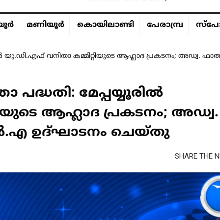
ൂര്‍
മണിയൂര്‍
കൊയിലാണ്ടി
പേരാമ്പ്ര
സ്പോ
ൂരിൽ യു.ഡി.എഫ് വനിതാ കമ്മിറ്റിയുടെ ആഹ്ലാദ പ്രകടനം; അഡ്വ
 പദ്ധതി: മേപ്പയ്യൂരിൽ
ിയുടെ ആഹ്ലാദ പ്രകടനം; അഡ്വ.
.എ ഉദ്ഘാടനം ചെയ്തു
SHARE THE N