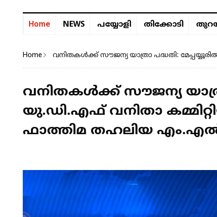
NEWS
Home
പയ്യോളി
തിക്കോടി
തുറയ
Home
വനിതകൾക്ക് സൗജന്യ യാത്രാ പദ്ധതി: മേപ്പയ്യ
വനിതകൾക്ക് സൗജന്യ യാത്രാ
യു.ഡി.എഫ് വനിതാ കമ്മിറ്റ
ഫാത്തിമ തഹലിയ എം.എൽ