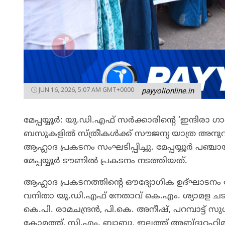
JUN 16, 2026, 5:07 AM GMT+0000
payyolionline.in
മേപ്പയ്യൂർ: യു.ഡി.എഫ് സർക്കാരിന്റെ ‘ഇന്ദിരാ
ബസുകളിൽ സ്ത്രീകൾക്ക് സൗജന്യ യാത്ര അനുവദിച്ച
ആഹ്ലാദ പ്രകടനം സംഘടിപ്പിച്ചു. മേപ്പയ്യൂർ പഞ്
മേപ്പയ്യൂർ ടൗണിൽ പ്രകടനം നടത്തിയത്.
ആഹ്ലാദ പ്രകടനത്തിന്റെ ഔദ്യോഗിക ഉദ്ഘാടനം 
വനിതാ യു.ഡി.എഫ് നേതാവ് കെ.എം. ശ്യാമള ചട
കെ.പി. രാമചന്ദ്രൻ, പി.കെ. അനീഷ്, പറമ്പാട
കോമത്ത്, സി.എം. ബാബു, ഇല്ലത്ത് അബ്ദുറഹിമാ