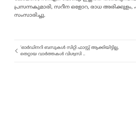
പ്രസന്നകുമാരി, സറീന ഒളോറ, രാധ അരിക്കുളം, 
സംസാരിച്ചു.
‘ഓർഡിനറി ബസുകൾ സിറ്റി ഫാസ്റ്റ് ആക്കിയിട്ടില്ല,
തെറ്റായ വാർത്തകൾ വിശ്വസി ..