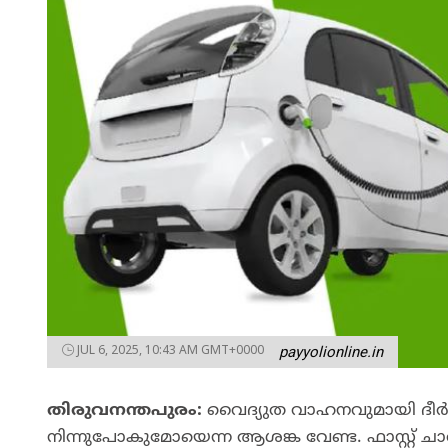
JUL 6, 2025, 10:43 AM GMT+0000
payyolionline.in
തിരുവനന്തപുരം
:
വൈദ്യുത വാഹനവുമായി ദീർഘ
നിന്നുപോകുമോയെന്ന ആശങ്ക വേണ്ട. ഫാസ്റ്റ്‌ 