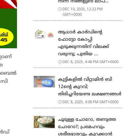
നിന്ന് നിങ്ങളുടെ ലാപ്‌...
DEC 10, 2025, 12:22 PM
GMT+0000
ആധാർ കാർഡിന്റെ
ഫോട്ടോ കോപ്പി
എടുക്കുന്നതിന് വിലക്ക്
വരുന്നു; പുതിയ ...
ളാണ്
DEC 8, 2025, 4:48 PM GMT+0000
െ
മൊബൈൽ
കുട്ടികളിൽ വിറ്റാമിൻ ബി
ഇസി
12ന്‍റെ കുറവ്;
തിരിച്ചറിയേണ്ട ലക്ഷണങ്ങള്‍
DEC 8, 2025, 4:08 PM GMT+0000
ചൂടുള്ള ചോറോ, തണുത്ത
ചോറോ?; പ്രമേഹവും
ഡ്‌
ശരീരഭാരവും കുറക്കാൻ