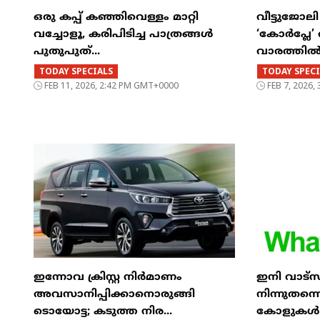
ഒരു കപ്പ് കഞ്ഞിവെള്ളം മാറ്റി
വീട്ടുജോല
വച്ചോളൂ, കരിപിടിച്ച പാത്രങ്ങൾ
‘കോർപ്ലേ
പുതുപുത്...
വാരത്തിൽ 
TODAY SPECIALS
TODAY SPECI
FEB 11, 2026, 2:42 PM GMT+0000
FEB 7, 2026
ഇന്നോവ ക്രിസ്റ്റ നിർമാണം
ഇനി വാട്‌
അവസാനിപ്പിക്കാനൊരുങ്ങി
നിന്നുതന
ടൊയോട്ട; കടുത്ത നിര...
കോളുകൾ ചെ