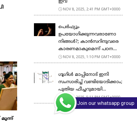
ഇവ
പി
NOV 8, 2025, 2:41 PM GMT+0000
പെർഫ്യൂം
ഉപയോഗിക്കുന്നവരാണോ
നിങ്ങൾ?; കാൻസറിനുവരെ
കാരണമാകുമെന്ന് പഠന...
NOV 8, 2025, 1:10 PM GMT+0000
ഗൂഗിള്‍ മാപ്പിനോട് ഇനി
സംസാരിച്ച് വണ്ടിയോടിക്കാം;
പുതിയ ഫീച്ചറുമായി...
NOV 6, 2025, 5:11 PM GMT+0000
Join our whatsapp group
ൂന്ന്