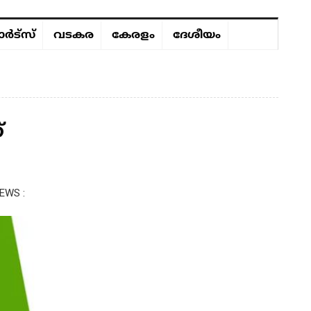
ർട്സ്
വടകര
കേരളം
ദേശീയം
്
EWS :