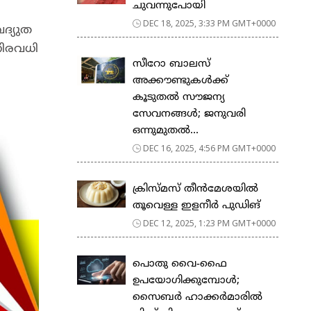
ചുവന്നുപോയി
DEC 18, 2025, 3:33 PM GMT+0000
ദ്യുത
നിരവധി
സീറോ ബാലസ്
അക്കൗണ്ടുകൾക്ക്
കൂടുതൽ സൗജന്യ
സേവനങ്ങൾ; ജനുവരി
ഒന്നുമുതൽ...
DEC 16, 2025, 4:56 PM GMT+0000
ക്രിസ്മസ് തീൻമേശയിൽ
തൂവെള്ള ഇളനീർ പുഡിങ്
DEC 12, 2025, 1:23 PM GMT+0000
പൊതു വൈ-ഫൈ
ഉപയോഗിക്കുമ്പോൾ;
സൈബർ ഹാക്കർമാരിൽ