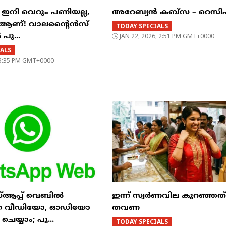
ി ഇനി വെറും പണിയല്ല,
അറേബ്യൻ കബ്സ – റെസി
’ ആണ്! വാലന്റൈൻസ്
TODAY SPECIALS
പു...
JAN 22, 2026, 2:51 PM GMT+0000
ALS
, 3:35 PM GMT+0000
സ്ആപ്പ് വെബിൽ
ഇന്ന് സ്വർണവില കുറഞ്ഞത് മ
്നെ വീഡിയോ, ഓഡിയോ
തവണ
യ്യാം; പു...
TODAY SPECIALS